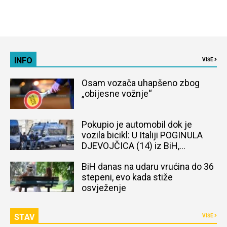
INFO
VIŠE
Osam vozača uhapšeno zbog
„obijesne vožnje“
Pokupio je automobil dok je
vozila bicikl: U Italiji POGINULA
DJEVOJČICA (14) iz BiH,
naređena obdukcija tijela
BiH danas na udaru vrućina do 36
stepeni, evo kada stiže
osvježenje
STAV
VIŠE