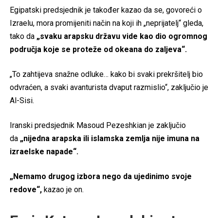
Egipatski predsjednik je također kazao da se, govoreći o
Izraelu, mora promijeniti način na koji ih „neprijatelj“ gleda,
tako da
„svaku arapsku državu vide kao dio ogromnog
područja koje se proteže od okeana do zaljeva“.
„To zahtijeva snažne odluke… kako bi svaki prekršitelj bio
odvraćen, a svaki avanturista dvaput razmislio“, zaključio je
Al-Sisi.
Iranski predsjednik Masoud Pezeshkian je zaključio
da
„nijedna arapska ili islamska zemlja nije imuna na
izraelske napade“.
„Nemamo drugog izbora nego da ujedinimo svoje
redove“,
kazao je on.