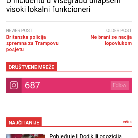
U incidentu u Višegradu uhapšeni
visoki lokalni funkcioneri
NEWER POST
OLDER POST
Britanska policija
Ne brani se nacija
spremna za Trampovu
lopovlukom
posjetu
DRUŠTVENE MREŽE
687
Follow
NAJČITANIJE
VIŠE
Pobjeđuje li Dodik ili opozicija