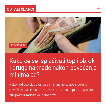
OSTALI ČLANCI
JOŠ
EKONOMIJA
Kako će se isplaćivati topli obrok
i druge naknade nakon povećanja
minimalca?
Nakon odluke Vlade RS da se minimalac za 2024. godinu
poveća na 900 maraka, iz Saveza sindikata Republike Srpske
su upozorili radnike da dobo paze ...