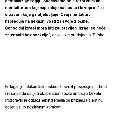
destabilizuje regiju. Suočavamo se s terorističkim
mentalitetom koji napreduje na haosu i krvoproliću i
državom koja ga utjelovljuje. Ovaj mentalitet
napreduje na nekažnjivosti za svoje zločine.
Genocidni Izrael mora biti zaustavljen. Izrael se neće
zaustaviti bez sankcija“,
ocijenio je predsjednik Turske.
Erdogan je istakao kako islamski svijet posjeduje mudrost
i resurse da osujeti ekspanzionističke ambicije Izraela.
Pozdravio je odluku nekih zemalja da priznaju Palestinu
ocijenivši to pozitivnim korakom.