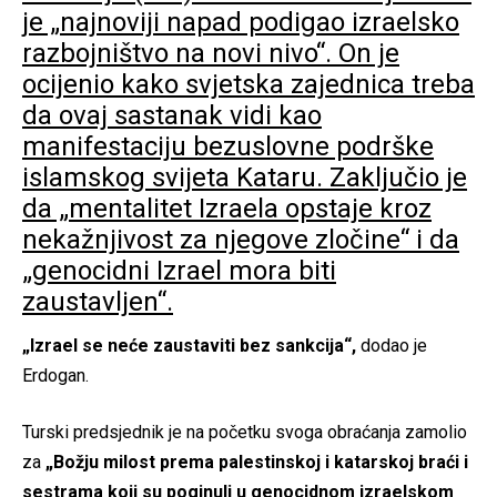
je „najnoviji napad podigao izraelsko
razbojništvo na novi nivo“. On je
ocijenio kako svjetska zajednica treba
da ovaj sastanak vidi kao
manifestaciju bezuslovne podrške
islamskog svijeta Kataru. Zaključio je
da „mentalitet Izraela opstaje kroz
nekažnjivost za njegove zločine“ i da
„genocidni Izrael mora biti
zaustavljen“.
„Izrael se neće zaustaviti bez sankcija“,
dodao je
Erdogan.
Turski predsjednik je na početku svoga obraćanja zamolio
za
„Božju milost prema palestinskoj i katarskoj braći i
sestrama koji su poginuli u genocidnom izraelskom