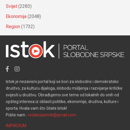
Svijet
(2283)
Ekonomija
(2048)
Region
(1732)
Istok je nezavisni portal koji se bori za slobodno i demokratsko
društvo, za kulturu dijaloga, slobodu mišljenja i razvijanje kritičke
svijesti u društvu. Obrađujemo sve teme od lokalnih do onih od
opšteg interesa iz oblasti politike, ekonomije, društva, kulture i
sporta. Hvala vam što čitate Istok!
Pišite nam :
redakcijaistok@gmail.com
IMPRESUM