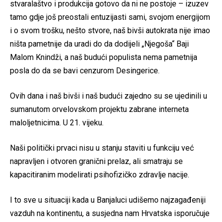
stvaralaštvo i produkcija gotovo da ni ne postoje – izuzev
tamo gdje još preostali entuzijasti sami, svojom energijom
i o svom trošku, nešto stvore, naš bivši autokrata nije imao
ništa pametnije da uradi do da dodijeli „Njegoša“ Baji
Malom Knindži, a naš budući populista nema pametnija
posla do da se bavi cenzurom Desingerice.
Ovih dana i naš bivši i naš budući zajedno su se ujedinili u
sumanutom orvelovskom projektu zabrane interneta
maloljetnicima. U 21. vijeku.
Naši politički prvaci nisu u stanju staviti u funkciju već
napravljen i otvoren granični prelaz, ali smatraju se
kapacitiranim modelirati psihofizičko zdravlje nacije.
I to sve u situaciji kada u Banjaluci udišemo najzagađeniji
vazduh na kontinentu, a susjedna nam Hrvatska isporučuje