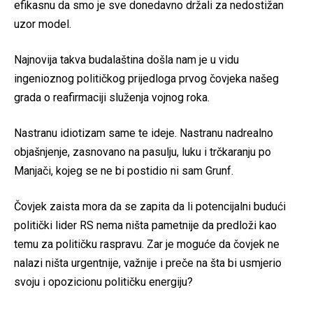
efikasnu da smo je sve donedavno držali za nedostižan
uzor model.
Najnovija takva budalaština došla nam je u vidu
ingenioznog političkog prijedloga prvog čovjeka našeg
grada o reafirmaciji služenja vojnog roka.
Nastranu idiotizam same te ideje. Nastranu nadrealno
objašnjenje, zasnovano na pasulju, luku i trčkaranju po
Manjači, kojeg se ne bi postidio ni sam Grunf.
Čovjek zaista mora da se zapita da li potencijalni budući
politički lider RS nema ništa pametnije da predloži kao
temu za političku raspravu. Zar je moguće da čovjek ne
nalazi ništa urgentnije, važnije i preče na šta bi usmjerio
svoju i opozicionu političku energiju?