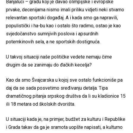
Banjaluci – gradu koji je davao olimpijske i evropske
prvake, decenijama nismo imali priliku vidjeti neki stvarno
relevantan sportski događaj. A i kada smo ga napravili,
populistički i ha-bu kao i ostalo što radimo, ostao je kao
svjedočanstvo sumnjivih poslova i apsurdnih
potemkinovih sela, a ne sportskih dostignuća.
U takvoj situaciji naše političke vedete nemaju čime
drugim da se zanimaju do đačkih kecelja?
Kao da smo Švajcarska u kojoj sve ostalo funkcioniše pa
daj da se sada posvetimo sređivanju detalja. Tipa
dramatičnog pitanja srpskog društva da li su kladionice 15
ili 18 metara od školskih dvorišta.
U situaciji kada je, na primjer, budžet za kulturu i Republike
i Grada takav da ga je sramota uopšte napisati, a kulturno