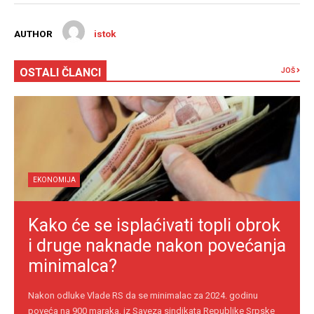
AUTHOR
istok
OSTALI ČLANCI
JOŠ
EKONOMIJA
Kako će se isplaćivati topli obrok
i druge naknade nakon povećanja
minimalca?
Nakon odluke Vlade RS da se minimalac za 2024. godinu
poveća na 900 maraka, iz Saveza sindikata Republike Srpske