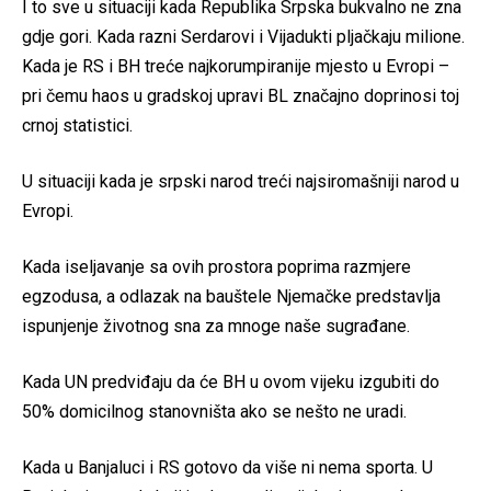
I to sve u situaciji kada Republika Srpska bukvalno ne zna
gdje gori. Kada razni Serdarovi i Vijadukti pljačkaju milione.
Kada je RS i BH treće najkorumpiranije mjesto u Evropi –
pri čemu haos u gradskoj upravi BL značajno doprinosi toj
crnoj statistici.
U situaciji kada je srpski narod treći najsiromašniji narod u
Evropi.
Kada iseljavanje sa ovih prostora poprima razmjere
egzodusa, a odlazak na bauštele Njemačke predstavlja
ispunjenje životnog sna za mnoge naše sugrađane.
Kada UN predviđaju da će BH u ovom vijeku izgubiti do
50% domicilnog stanovništa ako se nešto ne uradi.
Kada u Banjaluci i RS gotovo da više ni nema sporta. U