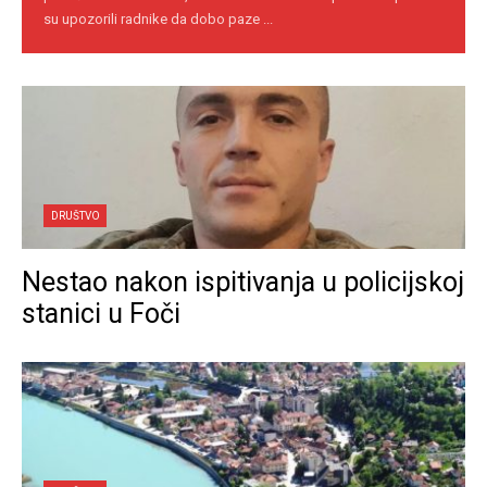
su upozorili radnike da dobo paze ...
DRUŠTVO
Nestao nakon ispitivanja u policijskoj
stanici u Foči