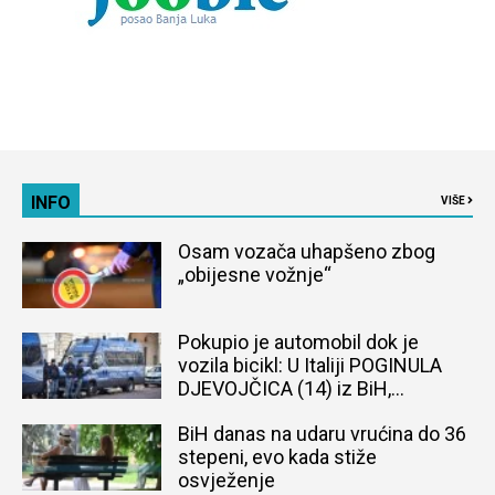
INFO
VIŠE
Osam vozača uhapšeno zbog
„obijesne vožnje“
Pokupio je automobil dok je
vozila bicikl: U Italiji POGINULA
DJEVOJČICA (14) iz BiH,
naređena obdukcija tijela
BiH danas na udaru vrućina do 36
stepeni, evo kada stiže
osvježenje