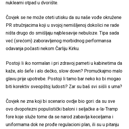
nuklearni otpad u dvorište.
Čovjek se ne može oteti utisku da su naše vođe okružene
PR stručnjacima koji u svojoj nemišljenoj dokolici ne rade
ništa drugo do smišljaju najblesavije nebuloze. Tipa sada
već (srećom) zaboravljenog morbidnog performansa
odavanja počasti nekom Čarliju Kirku.
Postoji li iko normalan i pri zdravoj pameti u kabinetima da
kaže, alo šefe i alo dečko, slow down? Promućkajmo malo
glavu prije upotrebe. Postoji li tamo bar neko ko bi mogao
biti korektiv sveopštoj ludosti? Zar su baš svi sišli s uma?
Čovjek ne zna koji bi scenario ovdje bio gori: da su sve
ovo dvopotezni populistički baloni i seljačke a-la-Tramp
fore koje služe tome da se narod zabavlja keceljama i
uniformama dok ne prođe regulacioni plan, ili su u pitanju