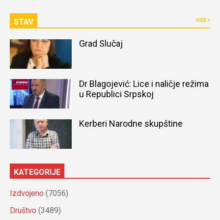
STAV
VIŠE
Grad Slučaj
Dr Blagojević: Lice i naličje režima
u Republici Srpskoj
Kerberi Narodne skupštine
KATEGORIJE
Izdvojeno
(7056)
Društvo
(3489)