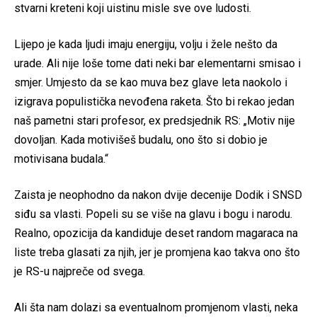
stvarni kreteni koji uistinu misle sve ove ludosti.
Lijepo je kada ljudi imaju energiju, volju i žele nešto da
urade. Ali nije loše tome dati neki bar elementarni smisao i
smjer. Umjesto da se kao muva bez glave leta naokolo i
izigrava populistička nevođena raketa. Što bi rekao jedan
naš pametni stari profesor, ex predsjednik RS: „Motiv nije
dovoljan. Kada motivišeš budalu, ono što si dobio je
motivisana budala.“
Zaista je neophodno da nakon dvije decenije Dodik i SNSD
siđu sa vlasti. Popeli su se više na glavu i bogu i narodu.
Realno, opozicija da kandiduje deset random magaraca na
liste treba glasati za njih, jer je promjena kao takva ono što
je RS-u najpreče od svega.
Ali šta nam dolazi sa eventualnom promjenom vlasti, neka