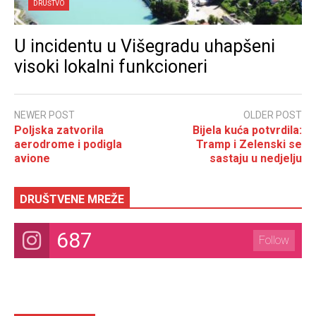
DRUŠTVO
U incidentu u Višegradu uhapšeni
visoki lokalni funkcioneri
NEWER POST
OLDER POST
Poljska zatvorila
Bijela kuća potvrdila:
aerodrome i podigla
Tramp i Zelenski se
avione
sastaju u nedjelju
DRUŠTVENE MREŽE
687
Follow