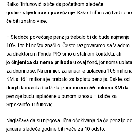
Ratko Trifunović ističe da početkom sledeće
godine
slijedi novo povećanje
. Kako Trifunović tvrdi, ono
će biti znatno više.
– Sledeće povećanje penzija trebalo bi da bude najmanje
10%, i to bi nešto značilo. Često razgovaramo sa Vladom,
sa direktorom Fonda PIO smo u stalnom kontaktu, ali
je
činjenica da nema prihoda
u ovaj fond, jer nema uplata
za doprinose. Na primjer, za januar je uplaćena 105 miliona
KM, a 161 miliona je trebalo za isplatu penzija. Dakle, od
drugih korisnika budžeta je
namireno 56 miliona KM
da
penzije budu isplaćene u punom iznosu – ističe za
Srpskainfo Trifunović.
Naglašava da su njegova lična očekivanja da će penzije od
januara sledeće godine biti veće za 10 odsto.