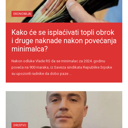
EKONOMIJA
Kako će se isplaćivati topli obrok
i druge naknade nakon povećanja
minimalca?
Nakon odluke Vlade RS da se minimalac za 2024. godinu
poveća na 900 maraka, iz Saveza sindikata Republike Srpske
su upozorili radnike da dobo paze ...
DRUŠTVO