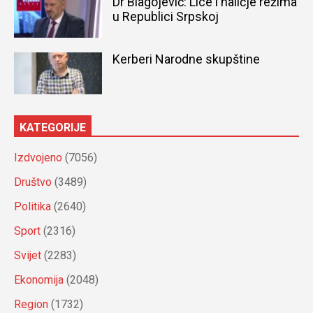
Dr Blagojević: Lice i naličje režima
u Republici Srpskoj
Kerberi Narodne skupštine
KATEGORIJE
Izdvojeno
(7056)
Društvo
(3489)
Politika
(2640)
Sport
(2316)
Svijet
(2283)
Ekonomija
(2048)
Region
(1732)