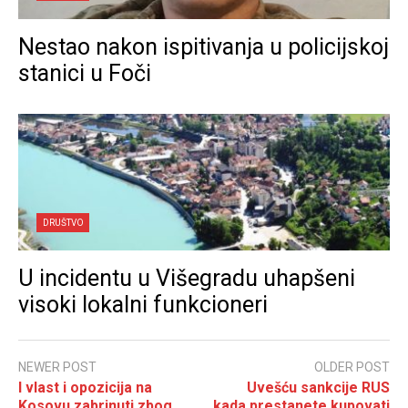
Nestao nakon ispitivanja u policijskoj
stanici u Foči
DRUŠTVO
U incidentu u Višegradu uhapšeni
visoki lokalni funkcioneri
NEWER POST
OLDER POST
I vlast i opozicija na
Uvešću sankcije RUS
Kosovu zabrinuti zbog
kada prestanete kupovati