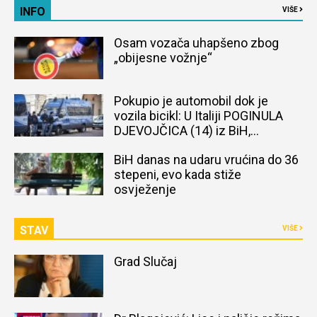
INFO
VIŠE
Osam vozača uhapšeno zbog
„obijesne vožnje“
Pokupio je automobil dok je
vozila bicikl: U Italiji POGINULA
DJEVOJČICA (14) iz BiH,
naređena obdukcija tijela
BiH danas na udaru vrućina do 36
stepeni, evo kada stiže
osvježenje
STAV
VIŠE
Grad Slučaj