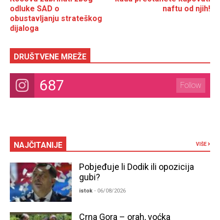
odluke SAD o
naftu od njih!
obustavljanju strateškog
dijaloga
DRUŠTVENE MREŽE
687
Follow
NAJČITANIJE
VIŠE
Pobjeđuje li Dodik ili opozicija
gubi?
istok
- 06/08/2026
Crna Gora – orah, voćka