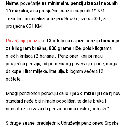
Naime, povećanje
na minimalnu penziju iznosi nepunih
10 maraka
, a na prosječnu penziju nepunih 19 KM.
Trenutno, minimalna penzija u Srpskoj iznosi 330, a
prosječna 651 KM.
Povećanje penzija
od 3 odsto na najnižu penziju
taman je
za kilogram brašna, 800 grama riže
, pola kilograma
pilećih krilaca i 2 banane… Penzioneri koji primaju
prosječnu penziju, od pomenutog povećanja, pride, mogu
da kupe i litar mlijeka, litar ulja, kilogram šećera i 2
paštete…
Mnogi penzioneri poručuju da je
riječ o mizeriji
i da njihov
standard neće biti nimalo poboljšan, te da je bruka i
sramota za državu da penzionerima ovako „pomaže“.
S druge strane, predsjednik Udruženja penzionera Srpske