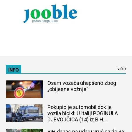
INFO
VIŠE
Osam vozača uhapšeno zbog
„obijesne vožnje“
Pokupio je automobil dok je
vozila bicikl: U Italiji POGINULA
DJEVOJČICA (14) iz BiH,
naređena obdukcija tijela
BiH danas na udaru vrućina do 36