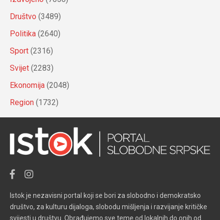
Društvo
(3489)
Politika
(2640)
Sport
(2316)
Svijet
(2283)
Ekonomija
(2048)
Region
(1732)
Istok je nezavisni portal koji se bori za slobodno i demokratsko
društvo, za kulturu dijaloga, slobodu mišljenja i razvijanje kritičke
svijesti u društvu. Obrađujemo sve teme od lokalnih do onih od