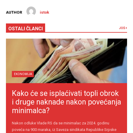
AUTHOR
istok
OSTALI ČLANCI
JOŠ
EKONOMIJA
Kako će se isplaćivati topli obrok
i druge naknade nakon povećanja
minimalca?
Nakon odluke Vlade RS da se minimalac za 2024. godinu
poveća na 900 maraka, iz Saveza sindikata Republike Srpske