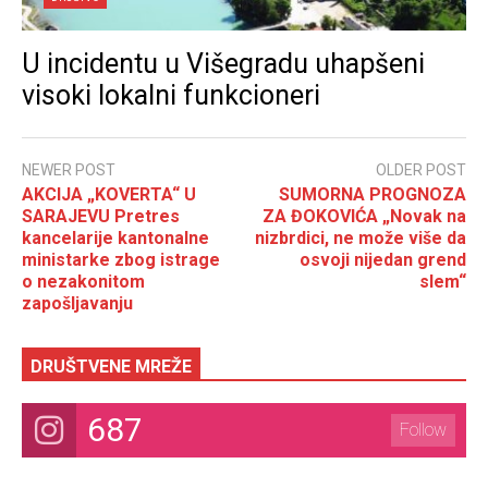
U incidentu u Višegradu uhapšeni
visoki lokalni funkcioneri
NEWER POST
OLDER POST
AKCIJA „KOVERTA“ U
SUMORNA PROGNOZA
SARAJEVU Pretres
ZA ĐOKOVIĆA „Novak na
kancelarije kantonalne
nizbrdici, ne može više da
ministarke zbog istrage
osvoji nijedan grend
o nezakonitom
slem“
zapošljavanju
DRUŠTVENE MREŽE
687
Follow