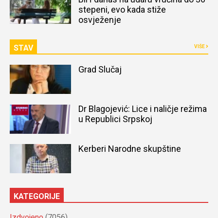
stepeni, evo kada stiže
osvježenje
STAV
VIŠE
Grad Slučaj
Dr Blagojević: Lice i naličje režima
u Republici Srpskoj
Kerberi Narodne skupštine
KATEGORIJE
Izdvojeno
(7056)