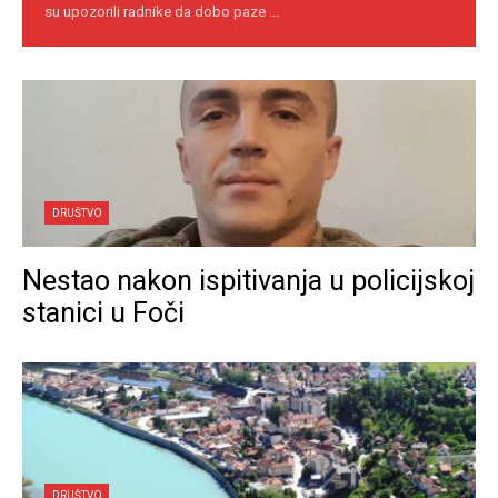
su upozorili radnike da dobo paze ...
DRUŠTVO
Nestao nakon ispitivanja u policijskoj
stanici u Foči
DRUŠTVO