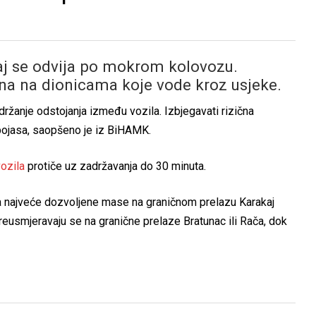
aj se odvija po mokrom kolovozu.
na na dionicama koje vode kroz usjeke.
ržanje odstojanja između vozila. Izbjegavati rizična
 pojasa, saopšeno je iz BiHAMK.
vozila
protiče uz zadržavanja do 30 minuta.
na najveće dozvoljene mase na graničnom prelazu Karakaj
reusmjeravaju se na granične prelaze Bratunac ili Rača, dok