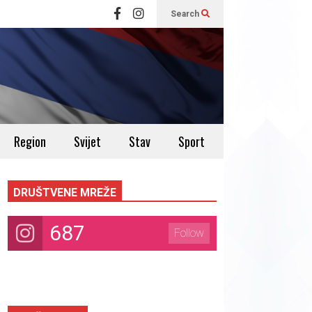
Search
Region
Svijet
Stav
Sport
DRUŠTVENE MREŽE
687
Follow