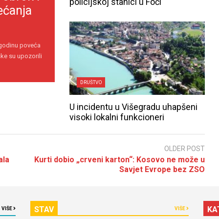
policijskoj stanici u Foči
ećanja
 godinu poveća
ke su upozorili
DRUŠTVO
U incidentu u Višegradu uhapšeni
visoki lokalni funkcioneri
OLDER POST
ala
Kurti dobio „crveni karton“: Kosovo ne može u
Savjet Evrope bez ZSO
STAV
KA
VIŠE
VIŠE