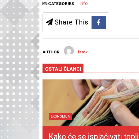
Info
CATEGORIES
Share This
AUTHOR
istok
OSTALI ČLANCI
EKONOMIJA
Kako će se isplaćivati topli