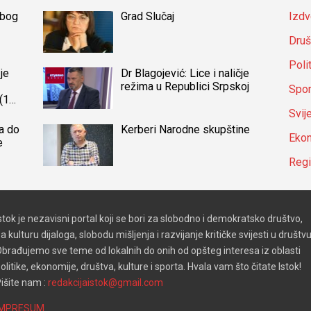
zbog
Grad Slučaj
Izdv
Druš
Poli
je
Dr Blagojević: Lice i naličje
režima u Republici Srpskoj
Spor
(14)
a
Svij
a do
Kerberi Narodne skupštine
Ekon
e
Reg
stok je nezavisni portal koji se bori za slobodno i demokratsko društvo,
a kulturu dijaloga, slobodu mišljenja i razvijanje kritičke svijesti u društvu
brađujemo sve teme od lokalnih do onih od opšteg interesa iz oblasti
olitike, ekonomije, društva, kulture i sporta. Hvala vam što čitate Istok!
išite nam :
redakcijaistok@gmail.com
IMPRESUM