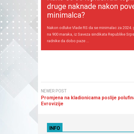
druge naknade nakon pov
minimalca?
Nakon odluke Vlade RS da se minimalac za 2024.
na 900 maraka, iz Saveza sindikata Republike Srps
radnike da dobo paze ...
NEWER POST
Promjena na kladionicama poslije polufin
Evrovizije
INFO