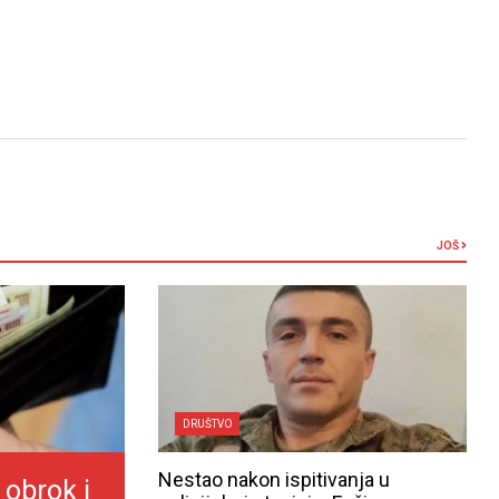
JOŠ
DRUŠTVO
Nestao nakon ispitivanja u
 obrok i