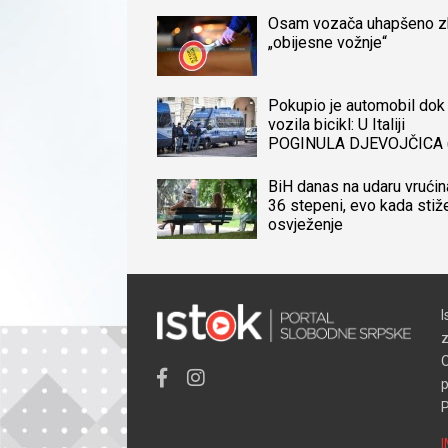
Osam vozača uhapšeno 
„obijesne vožnje“
Pokupio je automobil dok 
vozila bicikl: U Italiji
POGINULA DJEVOJČICA 
iz BiH, naređena obdukcij
tijela
BiH danas na udaru vrućin
36 stepeni, evo kada stiž
osvježenje
I
z
O
p
P