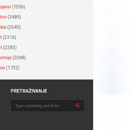
ojeno
(7056)
tvo
(3489)
tika
(2640)
t
(2316)
et
(2283)
omija
(2048)
ion
(1732)
PRETRAŽIVANJE
.