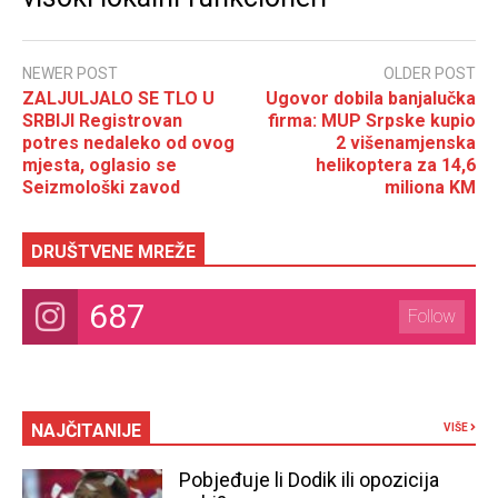
NEWER POST
OLDER POST
ZALJULJALO SE TLO U
Ugovor dobila banjalučka
SRBIJI Registrovan
firma: MUP Srpske kupio
potres nedaleko od ovog
2 višenamjenska
mjesta, oglasio se
helikoptera za 14,6
Seizmološki zavod
miliona KM
DRUŠTVENE MREŽE
687
Follow
NAJČITANIJE
VIŠE
Pobjeđuje li Dodik ili opozicija