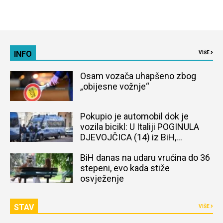
INFO
VIŠE
Osam vozača uhapšeno zbog
„obijesne vožnje“
Pokupio je automobil dok je
vozila bicikl: U Italiji POGINULA
DJEVOJČICA (14) iz BiH,
naređena obdukcija tijela
BiH danas na udaru vrućina do 36
stepeni, evo kada stiže
osvježenje
STAV
VIŠE