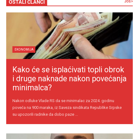
OSTALI ČLANCI
JOŠ
EKONOMIJA
Kako će se isplaćivati topli obrok
i druge naknade nakon povećanja
minimalca?
Nakon odluke Vlade RS da se minimalac za 2024. godinu
poveća na 900 maraka, iz Saveza sindikata Republike Srpske
su upozorili radnike da dobo paze ...