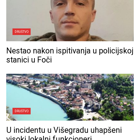
DRUŠTVO
Nestao nakon ispitivanja u policijskoj
stanici u Foči
DRUŠTVO
U incidentu u Višegradu uhapšeni
visoki lokalni funkcioneri