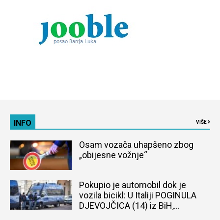
INFO
VIŠE
Osam vozača uhapšeno zbog
„obijesne vožnje“
Pokupio je automobil dok je
vozila bicikl: U Italiji POGINULA
DJEVOJČICA (14) iz BiH,
naređena obdukcija tijela