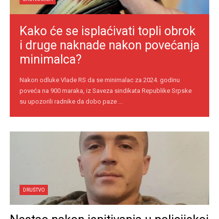
Kako će se isplaćivati topli obrok
i druge naknade nakon povećanja
minimalca?
Nakon odluke Vlade RS da se minimalac za 2024. godinu
poveća na 900 maraka, iz Saveza sindikata Republike Srpske
su upozorili radnike da dobo paze ...
DRUŠTVO