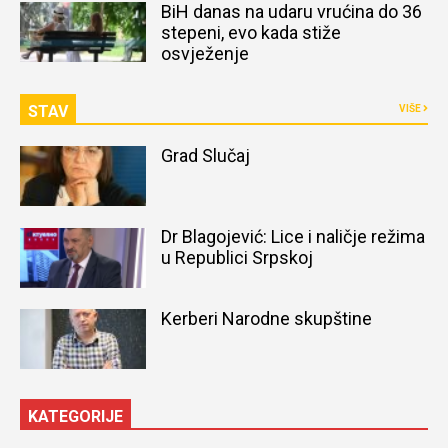
BiH danas na udaru vrućina do 36
stepeni, evo kada stiže
osvježenje
STAV
VIŠE
Grad Slučaj
Dr Blagojević: Lice i naličje režima
u Republici Srpskoj
Kerberi Narodne skupštine
KATEGORIJE