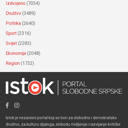
Izdvojeno
(7054)
Društvo
(3489)
Politika
(2640)
Sport
(2316)
Svijet
(2283)
Ekonomija
(2048)
Region
(1732)
Istok je nezavisni portal koji se bori za slobodno i demokratsko
društvo, za kulturu dijaloga, slobodu mišljenja i razvijanje kritičke