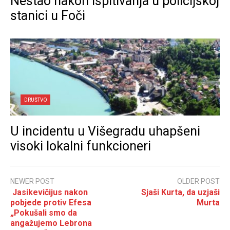
Nestao nakon ispitivanja u policijskoj
stanici u Foči
DRUŠTVO
U incidentu u Višegradu uhapšeni
visoki lokalni funkcioneri
NEWER POST
OLDER POST
Jasikevičijus nakon
Sjaši Kurta, da uzjaši
pobjede protiv Efesa
Murta
„Pokušali smo da
angažujemo Lebrona