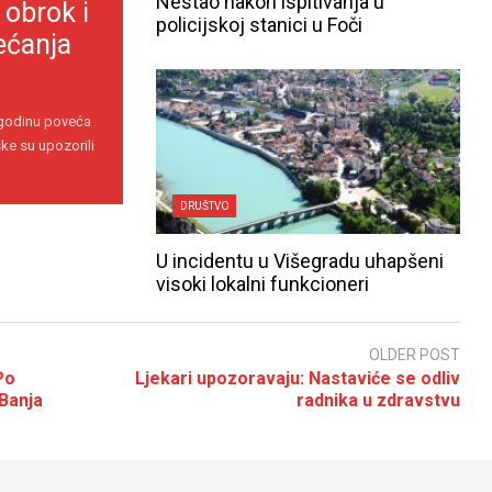
Nestao nakon ispitivanja u
 obrok i
policijskoj stanici u Foči
ećanja
 godinu poveća
ke su upozorili
DRUŠTVO
U incidentu u Višegradu uhapšeni
visoki lokalni funkcioneri
OLDER POST
Po
Ljekari upozoravaju: Nastaviće se odliv
 Banja
radnika u zdravstvu