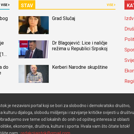
STAV
KA
VIŠE
VIŠE
zbog
Grad Slučaj
Izdv
Druš
Poli
je
Dr Blagojević: Lice i naličje
režima u Republici Srpskoj
Spor
(14)
a
Svij
a do
Kerberi Narodne skupštine
Ekon
e
Reg
stok je nezavisni portal koji se bori za slobodno i demokratsko društvo,
a kulturu dijaloga, slobodu mišljenja i razvijanje kritičke svijesti u društvu
brađujemo sve teme od lokalnih do onih od opšteg interesa iz oblasti
olitike, ekonomije, društva, kulture i sporta. Hvala vam što čitate Istok!
išite nam :
redakcijaistok@gmail.com