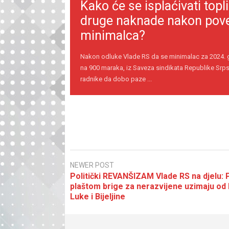
Kako će se isplaćivati topli
druge naknade nakon pov
minimalca?
Nakon odluke Vlade RS da se minimalac za 2024.
na 900 maraka, iz Saveza sindikata Republike Srps
radnike da dobo paze ...
NEWER POST
Politički REVANŠIZAM Vlade RS na djelu: 
plaštom brige za nerazvijene uzimaju od
Luke i Bijeljine