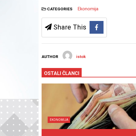
Ekonomija
CATEGORIES
Share This
AUTHOR
istok
OSTALI ČLANCI
EKONOMIJA