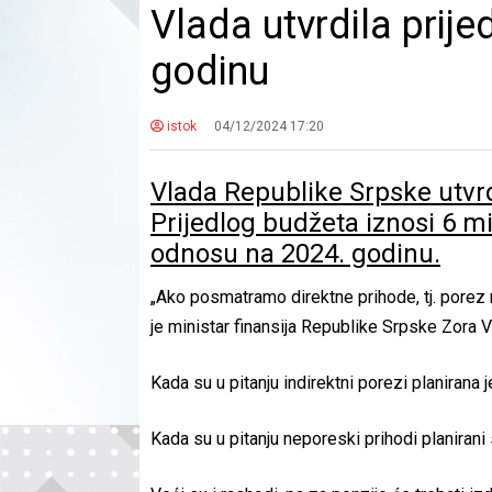
Vlada utvrdila prij
godinu
istok
04/12/2024 17:20
Vlada Republike Srpske utvrd
Prijedlog budžeta iznosi 6 mil
odnosu na 2024. godinu.
„Ako posmatramo direktne prihode, tj. porez n
je ministar finansija Republike Srpske Zora V
Kada su u pitanju indirektni porezi planirana 
Kada su u pitanju neporeski prihodi planiran