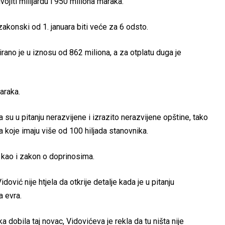
vojiti milijardu i 950 miliona maraka.
zakonski od 1. januara biti veće za 6 odsto.
ano je u iznosu od 862 miliona, a za otplatu duga je
araka.
 su u pitanju nerazvijene i izrazito nerazvijene opštine, tako
a koje imaju više od 100 hiljada stanovnika.
kao i zakon o doprinosima.
ović nije htjela da otkrije detalje kada je u pitanju
a evra.
 dobila taj novac, Vidovićeva je rekla da tu ništa nije