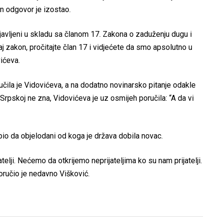
an odgovor je izostao.
bjavljeni u skladu sa članom 17. Zakona o zaduženju dugu i
j zakon, pročitajte član 17 i vidjećete da smo apsolutno u
vićeva.
učila je Vidovićeva, a na dodatno novinarsko pitanje odakle
i Srpskoj ne zna, Vidovićeva je uz osmijeh poručila: “A da vi
io da objelodani od koga je država dobila novac.
telji. Nećemo da otkrijemo neprijateljima ko su nam prijatelji.
poručio je nedavno Višković.