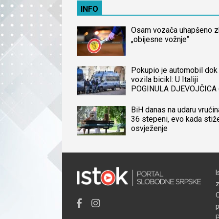
INFO
Osam vozača uhapšeno 
„obijesne vožnje“
Pokupio je automobil dok 
vozila bicikl: U Italiji
POGINULA DJEVOJČICA 
iz BiH, naređena obdukcij
tijela
BiH danas na udaru vrućin
36 stepeni, evo kada stiž
osvježenje
I
z
O
p
P