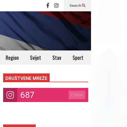
Search
Region
Svijet
Stav
Sport
DRUŠTVENE MREŽE
687
Follow