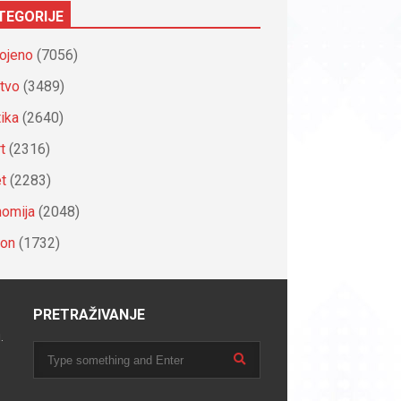
TEGORIJE
ojeno
(7056)
tvo
(3489)
tika
(2640)
t
(2316)
et
(2283)
omija
(2048)
ion
(1732)
PRETRAŽIVANJE
.