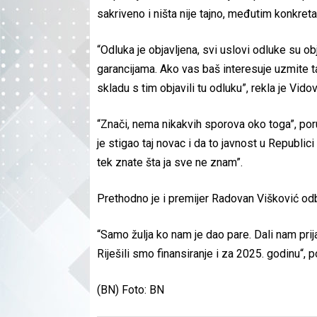
sakriveno i ništa nije tajno, međutim konkret
“Odluka je objavljena, svi uslovi odluke su o
garancijama. Ako vas baš interesuje uzmite ta
skladu s tim objavili tu odluku”, rekla je Vido
“Znači, nema nikakvih sporova oko toga”, por
je stigao taj novac i da to javnost u Republic
tek znate šta ja sve ne znam”.
Prethodno je i premijer Radovan Višković odb
“Samo žulja ko nam je dao pare. Dali nam prija
Riješili smo finansiranje i za 2025. godinu“, 
(BN) Foto: BN