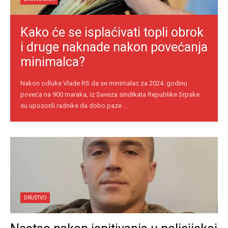
Kako će se isplaćivati topli obrok
i druge naknade nakon povećanja
minimalca?
Nakon odluke Vlade RS da se minimalac za 2024. godinu
poveća na 900 maraka, iz Saveza sindikata Republike Srpske
su upozorili radnike da dobo paze ...
DRUŠTVO