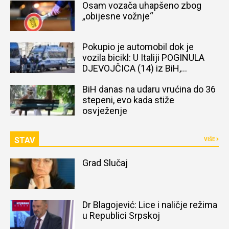
Osam vozača uhapšeno zbog
„obijesne vožnje“
Pokupio je automobil dok je
vozila bicikl: U Italiji POGINULA
DJEVOJČICA (14) iz BiH,
naređena obdukcija tijela
BiH danas na udaru vrućina do 36
stepeni, evo kada stiže
osvježenje
STAV
VIŠE
Grad Slučaj
Dr Blagojević: Lice i naličje režima
u Republici Srpskoj