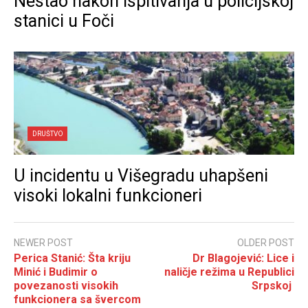
Nestao nakon ispitivanja u policijskoj
stanici u Foči
DRUŠTVO
U incidentu u Višegradu uhapšeni
visoki lokalni funkcioneri
NEWER POST
OLDER POST
Perica Stanić: Šta kriju
Dr Blagojević: Lice i
Minić i Budimir o
naličje režima u Republici
povezanosti visokih
Srpskoj
funkcionera sa švercom