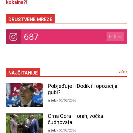
kokaina?!
DRUŠTVENE MREŽE
687
Follow
NAJČITANIJE
VIŠE
Pobjeđuje li Dodik ili opozicija
gubi?
istok
- 06/08/2026
Crna Gora – orah, voćka
čudnovata
istok
- 06/08/2026