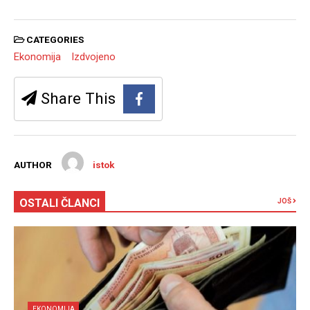
CATEGORIES
Ekonomija
Izdvojeno
Share This
AUTHOR
istok
OSTALI ČLANCI
JOŠ
EKONOMIJA