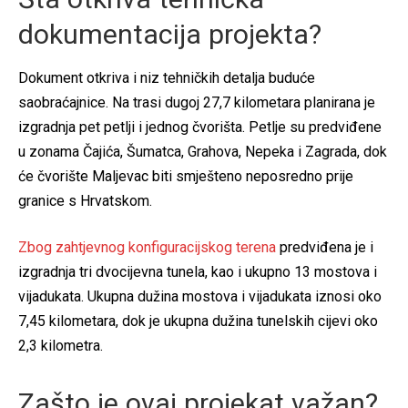
dokumentacija projekta?
Dokument otkriva i niz tehničkih detalja buduće
saobraćajnice. Na trasi dugoj 27,7 kilometara planirana je
izgradnja pet petlji i jednog čvorišta. Petlje su predviđene
u zonama Čajića, Šumatca, Grahova, Nepeka i Zagrada, dok
će čvorište Maljevac biti smješteno neposredno prije
granice s Hrvatskom.
Zbog zahtjevnog konfiguracijskog terena
predviđena je i
izgradnja tri dvocijevna tunela, kao i ukupno 13 mostova i
vijadukata. Ukupna dužina mostova i vijadukata iznosi oko
7,45 kilometara, dok je ukupna dužina tunelskih cijevi oko
2,3 kilometra.
Zašto je ovaj projekat važan?