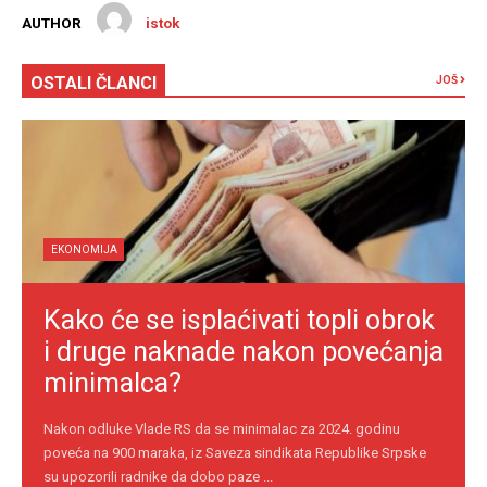
AUTHOR
istok
OSTALI ČLANCI
JOŠ
EKONOMIJA
Kako će se isplaćivati topli obrok
i druge naknade nakon povećanja
minimalca?
Nakon odluke Vlade RS da se minimalac za 2024. godinu
poveća na 900 maraka, iz Saveza sindikata Republike Srpske
su upozorili radnike da dobo paze ...