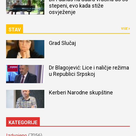
stepeni, evo kada stiže
osvježenje
STAV
VIŠE
Grad Slučaj
Dr Blagojević: Lice i naličje režima
u Republici Srpskoj
Kerberi Narodne skupštine
KATEGORIJE
Izdvojeno
(7056)