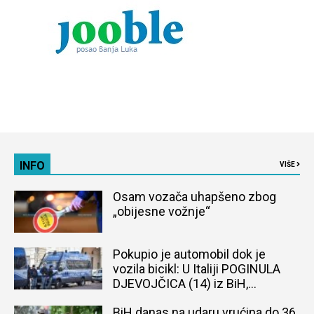
INFO
VIŠE
Osam vozača uhapšeno zbog
„obijesne vožnje“
Pokupio je automobil dok je
vozila bicikl: U Italiji POGINULA
DJEVOJČICA (14) iz BiH,
naređena obdukcija tijela
BiH danas na udaru vrućina do 36