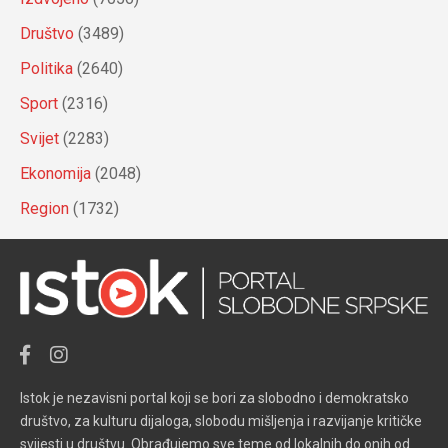
Društvo
(3489)
Politika
(2640)
Sport
(2316)
Svijet
(2283)
Ekonomija
(2048)
Region
(1732)
Istok je nezavisni portal koji se bori za slobodno i demokratsko
društvo, za kulturu dijaloga, slobodu mišljenja i razvijanje kritičke
svijesti u društvu. Obrađujemo sve teme od lokalnih do onih od