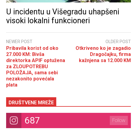
U incidentu u Višegradu uhapšeni
visoki lokalni funkcioneri
NEWER POST
OLDER POST
Pribavila korist od oko
Otkriveno ko je zagadio
27.000 KM: Bivša
Dragočajku, firma
direktorka APIF optužena
kažnjena sa 12.000 KM
za ZLOUPOTREBU
POLOŽAJA, sama sebi
nezakonito povećala
plata
DRUŠTVENE MREŽE
687
Follow