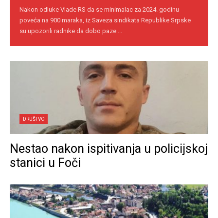
Nakon odluke Vlade RS da se minimalac za 2024. godinu
poveća na 900 maraka, iz Saveza sindikata Republike Srpske
su upozorili radnike da dobo paze ...
DRUŠTVO
Nestao nakon ispitivanja u policijskoj
stanici u Foči