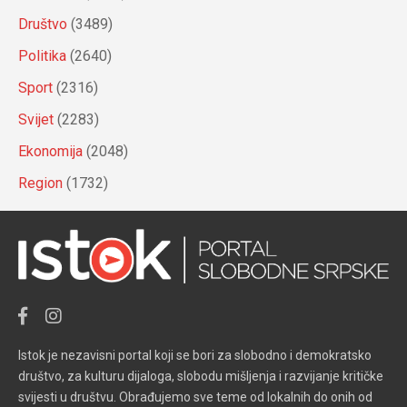
Društvo
(3489)
Politika
(2640)
Sport
(2316)
Svijet
(2283)
Ekonomija
(2048)
Region
(1732)
Istok je nezavisni portal koji se bori za slobodno i demokratsko
društvo, za kulturu dijaloga, slobodu mišljenja i razvijanje kritičke
svijesti u društvu. Obrađujemo sve teme od lokalnih do onih od