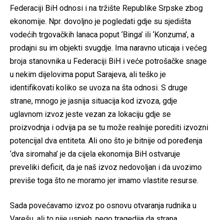
Federaciji BiH odnosi i na tržište Republike Srpske zbog
ekonomije. Npr. dovoljno je pogledati gdje su sjedišta
vodećih trgovačkih lanaca poput ‘Binga’ ili ‘Konzuma’, a
prodajni su im objekti svugdje. Ima naravno uticaja i većeg
broja stanovnika u Federaciji BiH i veće potrošačke snage
u nekim dijelovima poput Sarajeva, ali teško je
identifikovati koliko se uvoza na šta odnosi. S druge
strane, mnogo je jasnija situacija kod izvoza, gdje
uglavnom izvoz jeste vezan za lokaciju gdje se
proizvodnja i odvija pa se tu može realnije porediti izvozni
potencijal dva entiteta. Ali ono što je bitnije od poređenja
‘dva siromaha’ je da cijela ekonomija BiH ostvaruje
preveliki deficit, da je naš izvoz nedovoljan i da uvozimo
previše toga što ne moramo jer imamo vlastite resurse.
Sada povećavamo izvoz po osnovu otvaranja rudnika u
Varešu, ali to nije uspjeh, nego tragedija da strana