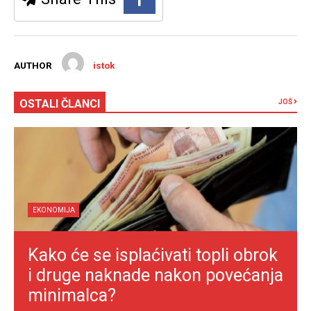
AUTHOR
istok
OSTALI ČLANCI
JOŠ
EKONOMIJA
Kako će se isplaćivati topli obrok
i druge naknade nakon povećanja
minimalca?