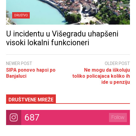
DRUŠTVO
U incidentu u Višegradu uhapšeni
visoki lokalni funkcioneri
NEWER POST
OLDER POST
SIPA ponovo hapsi po
Ne mogu da iškoluju
Banjaluci
toliko policajaca koliko ih
ide u penziju
DRUŠTVENE MREŽE
687
Follow