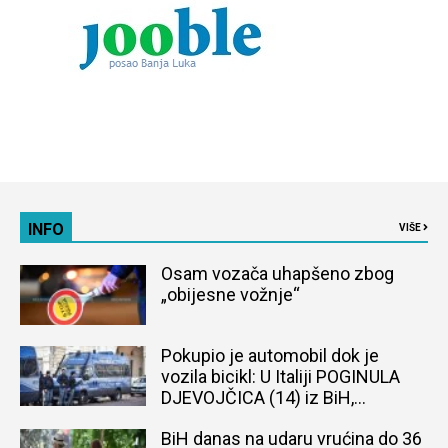
INFO
VIŠE
Osam vozača uhapšeno zbog
„obijesne vožnje“
Pokupio je automobil dok je
vozila bicikl: U Italiji POGINULA
DJEVOJČICA (14) iz BiH,
naređena obdukcija tijela
BiH danas na udaru vrućina do 36