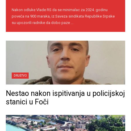
Nakon odluke Vlade RS da se minimalac za 2024. godinu
poveća na 900 maraka, iz Saveza sindikata Republike Srpske
su upozorili radnike da dobo paze ...
DRUŠTVO
Nestao nakon ispitivanja u policijskoj
stanici u Foči