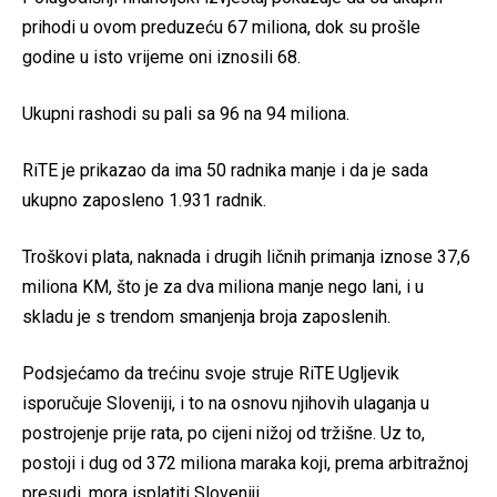
prihodi u ovom preduzeću 67 miliona, dok su prošle
godine u isto vrijeme oni iznosili 68.
Ukupni rashodi su pali sa 96 na 94 miliona.
RiTE je prikazao da ima 50 radnika manje i da je sada
ukupno zaposleno 1.931 radnik.
Troškovi plata, naknada i drugih ličnih primanja iznose 37,6
miliona KM, što je za dva miliona manje nego lani, i u
skladu je s trendom smanjenja broja zaposlenih.
Podsjećamo da trećinu svoje struje RiTE Ugljevik
isporučuje Sloveniji, i to na osnovu njihovih ulaganja u
postrojenje prije rata, po cijeni nižoj od tržišne. Uz to,
postoji i dug od 372 miliona maraka koji, prema arbitražnoj
presudi, mora isplatiti Sloveniji.