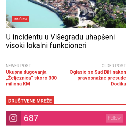
DRUŠTVO
U incidentu u Višegradu uhapšeni
visoki lokalni funkcioneri
NEWER POST
OLDER POST
Ukupna dugovanja
Oglasio se Sud BiH nakon
„Željeznica“ skoro 300
pravosnažne presude
miliona KM
Dodiku
DRUŠTVENE MREŽE
687
Follow