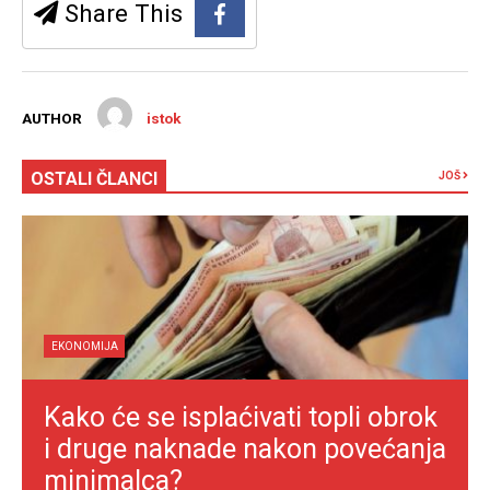
Share This
AUTHOR
istok
OSTALI ČLANCI
JOŠ
EKONOMIJA
Kako će se isplaćivati topli obrok
i druge naknade nakon povećanja
minimalca?