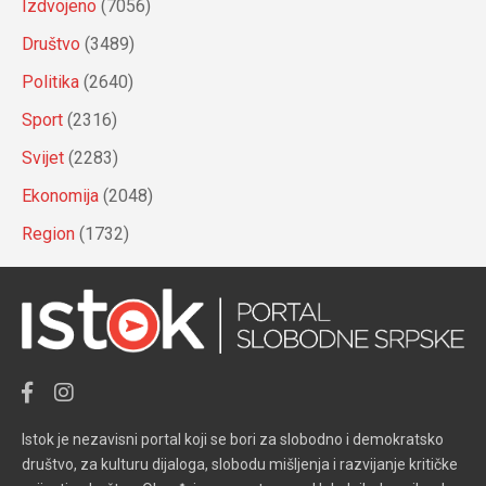
Izdvojeno
(7056)
Društvo
(3489)
Politika
(2640)
Sport
(2316)
Svijet
(2283)
Ekonomija
(2048)
Region
(1732)
Istok je nezavisni portal koji se bori za slobodno i demokratsko
društvo, za kulturu dijaloga, slobodu mišljenja i razvijanje kritičke