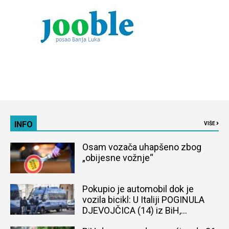
INFO
VIŠE
Osam vozača uhapšeno zbog
„obijesne vožnje“
Pokupio je automobil dok je
vozila bicikl: U Italiji POGINULA
DJEVOJČICA (14) iz BiH,
naređena obdukcija tijela