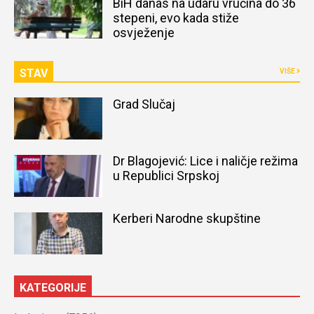
BiH danas na udaru vrućina do 36
stepeni, evo kada stiže
osvježenje
STAV
VIŠE
Grad Slučaj
Dr Blagojević: Lice i naličje režima
u Republici Srpskoj
Kerberi Narodne skupštine
KATEGORIJE