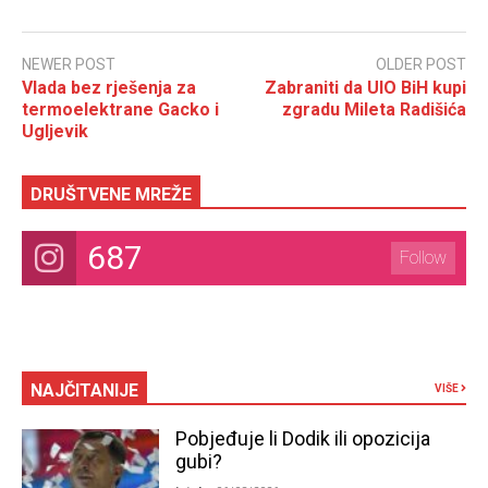
NEWER POST
OLDER POST
Vlada bez rješenja za
Zabraniti da UIO BiH kupi
termoelektrane Gacko i
zgradu Mileta Radišića
Ugljevik
DRUŠTVENE MREŽE
687
Follow
NAJČITANIJE
VIŠE
Pobjeđuje li Dodik ili opozicija
gubi?