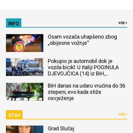
INFO
VIŠE
Osam vozača uhapšeno zbog
„obijesne vožnje“
Pokupio je automobil dok je
vozila bicikl: U Italiji POGINULA
DJEVOJČICA (14) iz BiH,
naređena obdukcija tijela
BiH danas na udaru vrućina do 36
stepeni, evo kada stiže
osvježenje
STAV
VIŠE
Grad Slučaj