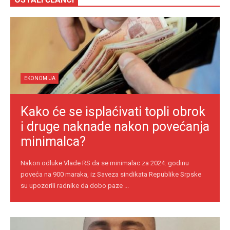
EKONOMIJA
Kako će se isplaćivati topli obrok
i druge naknade nakon povećanja
minimalca?
Nakon odluke Vlade RS da se minimalac za 2024. godinu
poveća na 900 maraka, iz Saveza sindikata Republike Srpske
su upozorili radnike da dobo paze ...