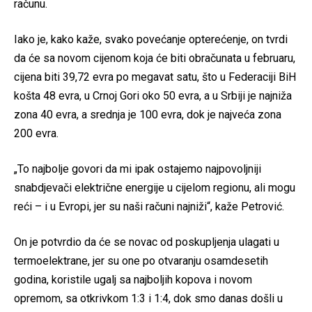
računu.
Iako je, kako kaže, svako povećanje opterećenje, on tvrdi
da će sa novom cijenom koja će biti obračunata u februaru,
cijena biti 39,72 evra po megavat satu, što u Federaciji BiH
košta 48 evra, u Crnoj Gori oko 50 evra, a u Srbiji je najniža
zona 40 evra, a srednja je 100 evra, dok je najveća zona
200 evra.
„To najbolje govori da mi ipak ostajemo najpovoljniji
snabdjevači električne energije u cijelom regionu, ali mogu
reći – i u Evropi, jer su naši računi najniži“, kaže Petrović.
On je potvrdio da će se novac od poskupljenja ulagati u
termoelektrane, jer su one po otvaranju osamdesetih
godina, koristile ugalj sa najboljih kopova i novom
opremom, sa otkrivkom 1:3 i 1:4, dok smo danas došli u