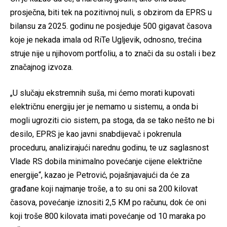
prosječna, biti tek na pozitivnoj nuli, s obzirom da EPRS u
bilansu za 2025. godinu ne posjeduje 500 gigavat časova
koje je nekada imala od RiTe Ugljevik, odnosno, trećina
struje nije u njihovom portfoliu, a to znači da su ostali i bez
značajnog izvoza.
„U slučaju ekstremnih suša, mi ćemo morati kupovati
električnu energiju jer je nemamo u sistemu, a onda bi
mogli ugroziti cio sistem, pa stoga, da se tako nešto ne bi
desilo, EPRS je kao javni snabdijevač i pokrenula
proceduru, analizirajući narednu godinu, te uz saglasnost
Vlade RS dobila minimalno povećanje cijene električne
energije“, kazao je Petrović, pojašnjavajući da će za
građane koji najmanje troše, a to su oni sa 200 kilovat
časova, povećanje iznositi 2,5 KM po računu, dok će oni
koji troše 800 kilovata imati povećanje od 10 maraka po