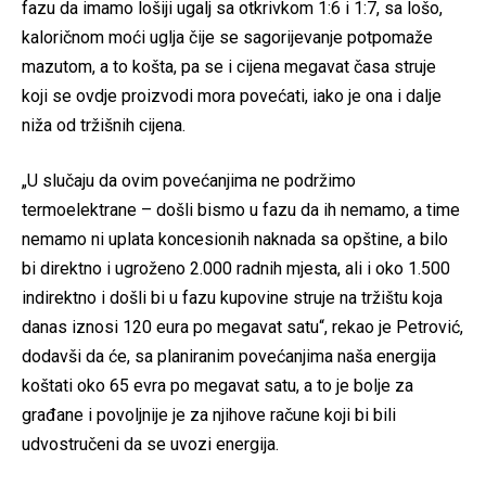
fazu da imamo lošiji ugalj sa otkrivkom 1:6 i 1:7, sa lošo,
kaloričnom moći uglja čije se sagorijevanje potpomaže
mazutom, a to košta, pa se i cijena megavat časa struje
koji se ovdje proizvodi mora povećati, iako je ona i dalje
niža od tržišnih cijena.
„U slučaju da ovim povećanjima ne podržimo
termoelektrane – došli bismo u fazu da ih nemamo, a time
nemamo ni uplata koncesionih naknada sa opštine, a bilo
bi direktno i ugroženo 2.000 radnih mjesta, ali i oko 1.500
indirektno i došli bi u fazu kupovine struje na tržištu koja
danas iznosi 120 eura po megavat satu“, rekao je Petrović,
dodavši da će, sa planiranim povećanjima naša energija
koštati oko 65 evra po megavat satu, a to je bolje za
građane i povoljnije je za njihove račune koji bi bili
udvostručeni da se uvozi energija.