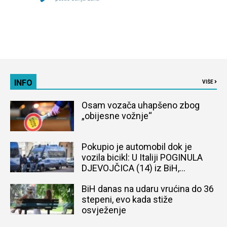
INFO
VIŠE
Osam vozača uhapšeno zbog
„obijesne vožnje“
Pokupio je automobil dok je
vozila bicikl: U Italiji POGINULA
DJEVOJČICA (14) iz BiH,
naređena obdukcija tijela
BiH danas na udaru vrućina do 36
stepeni, evo kada stiže
osvježenje