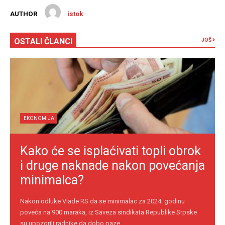
AUTHOR
istok
OSTALI ČLANCI
JOŠ
EKONOMIJA
Kako će se isplaćivati topli obrok
i druge naknade nakon povećanja
minimalca?
Nakon odluke Vlade RS da se minimalac za 2024. godinu
poveća na 900 maraka, iz Saveza sindikata Republike Srpske
su upozorili radnike da dobo paze ...