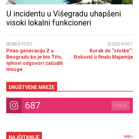
U incidentu u Višegradu uhapšeni
visoki lokalni funkcioneri
NEWER POST
OLDER POST
Pitao generaciju Z u
Korak do “stotke“:
Beogradu ko je bio Tito,
Đoković u finalu Majamija
njihovi odgovori začudili
mnoge
DRUŠTVENE MREŽE
687
Follow
NAJČITANIJE
VIŠE