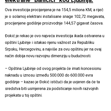
elektrane “Baničići” kod Ljubinja.
Ova investicija procijenjena je na 154,5 miliona KM, a riječ
je o solarnoj elektrani instalisane snage 102,72 megavata,
procijenjene godišnje proizvodnje 144,57 gigavat časova.
Đokić je rekao je ovo najveća investicija ikada ostvarena u
opštini Ljubinje i istakao njenu važnost za Republiku
Srpsku, Hercegovinu, a najviše za ovu opštinu jer na ovaj
način dobija novu razvojnu dimenziju u budućnosti.
– Opština Ljubinje od ovog projekta će imati koncesionu
naknadu u iznosu između 500.000 do 600.000 evra
godišnje – kazao je Đokić ističući da je uvjeren da će ta
sredstva biti usmjerena za podsticanje novih razvojnih
projekata u toj opštini.