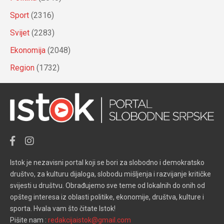
Sport
(2316)
Svijet
(2283)
Ekonomija
(2048)
Region
(1732)
Istok je nezavisni portal koji se bori za slobodno i demokratsko
društvo, za kulturu dijaloga, slobodu mišljenja i razvijanje kritičke
svijesti u društvu. Obrađujemo sve teme od lokalnih do onih od
opšteg interesa iz oblasti politike, ekonomije, društva, kulture i
sporta. Hvala vam što čitate Istok!
Pišite nam :
redakcijaistok@gmail.com