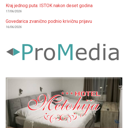
Kraj jednog puta: ISTOK nakon deset godina
17/06/2026
Govedarica zvanično podnio krivičnu prijavu
16/06/2026