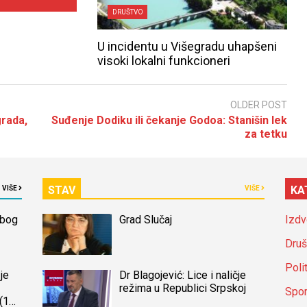
DRUŠTVO
U incidentu u Višegradu uhapšeni
visoki lokalni funkcioneri
OLDER POST
grada,
Suđenje Dodiku ili čekanje Godoa: Stanišin lek
za tetku
STAV
KA
VIŠE
VIŠE
zbog
Grad Slučaj
Izdv
Druš
Poli
je
Dr Blagojević: Lice i naličje
režima u Republici Srpskoj
Spor
(14)