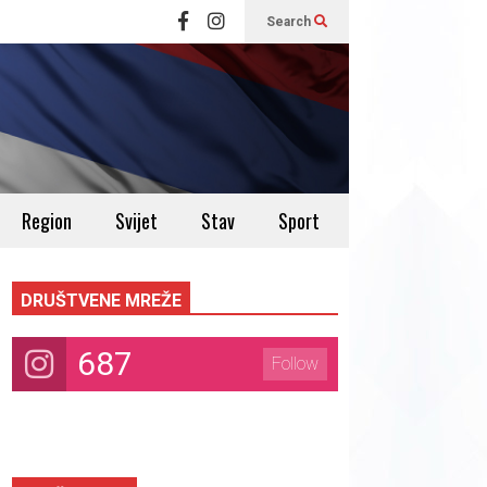
Search
Region
Svijet
Stav
Sport
DRUŠTVENE MREŽE
687
Follow