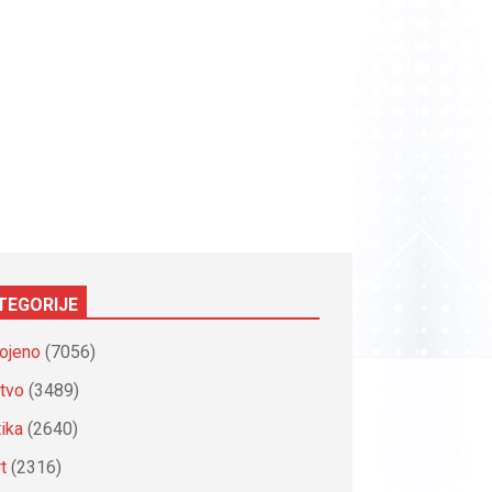
TEGORIJE
ojeno
(7056)
tvo
(3489)
tika
(2640)
t
(2316)