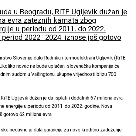
uda u Beogradu, RiTE Ugljevik dužan je
iona evra zateznih kamata zbog
gije u periodu od 2011. do 2022.
 period 2022–2024. iznose još gotovo
arstvo Slovenije dalo Rudniku i termoelektrani Ugljevik (RiTE
. Ukoliko novac ne bude uplaćen, slovenačka kompanija će
dnim sudom u Vašingtonu, ukupne vrijednosti blizu 700
iTE Ugljevik dužan je da isplati i dodatnih 67 miliona evra
ne energije u periodu od 2011. do 2022. godine. Nova
š gotovo 62 miliona evra.
rpske nedavno je dala garancije za novo kreditno zaduženje