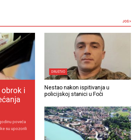
JOŠ
DRUŠTVO
Nestao nakon ispitivanja u
 obrok i
policijskoj stanici u Foči
ećanja
 godinu poveća
ke su upozorili