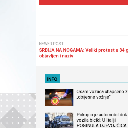
NEWER POST
SRBIJA NA NOGAMA: Veliki protest u 34 
objavljen i naziv
INFO
Osam vozača uhapšeno 
„obijesne vožnje“
Pokupio je automobil dok 
vozila bicikl: U Italiji
POGINULA DJEVOJČICA 