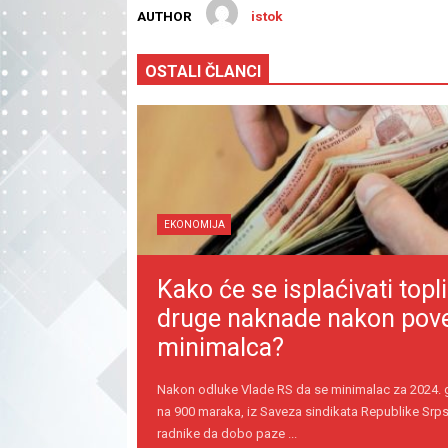
AUTHOR
istok
OSTALI ČLANCI
EKONOMIJA
Kako će se isplaćivati topli
druge naknade nakon pov
minimalca?
Nakon odluke Vlade RS da se minimalac za 2024.
na 900 maraka, iz Saveza sindikata Republike Srps
radnike da dobo paze ...