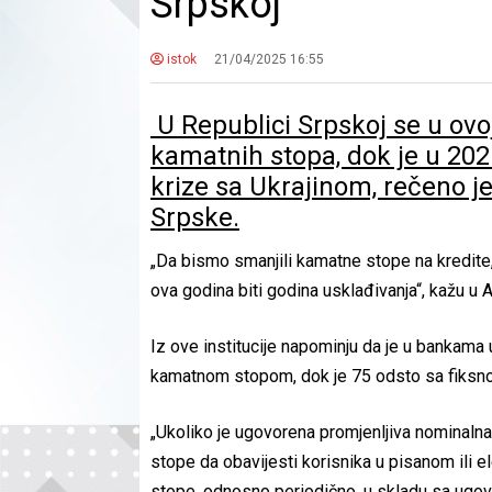
Srpskoj
istok
21/04/2025 16:55
U Republici Srpskoj se u ovo
kamatnih stopa, dok je u 202
krize sa Ukrajinom, rečeno j
Srpske.
„Da bismo smanjili kamatne stope na kredite
ova godina biti godina usklađivanja“, kažu u 
Iz ove institucije napominju da je u bankama
kamatnom stopom, dok je 75 odsto sa fiksn
„Ukoliko je ugovorena promjenljiva nominaln
stope da obavijesti korisnika u pisanom ili e
stope, odnosno periodično, u skladu sa ugovo