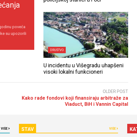
ećanja
 godinu poveća
ke su upozorili
DRUŠTVO
U incidentu u Višegradu uhapšeni
visoki lokalni funkcioneri
OLDER POST
Kako rade fondovi koji finansiraju arbitraže za
Viaduct, BiH i Vannin Capital
STAV
KA
VIŠE
VIŠE