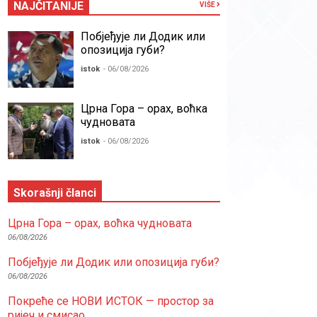
NAJČITANIJE
VIŠE
Побјеђује ли Додик или
опозиција губи?
istok
- 06/08/2026
Црна Гора – орах, воћка
чудновата
istok
- 06/08/2026
Skorašnji članci
Црна Гора – орах, воћка чудновата
06/08/2026
Побјеђује ли Додик или опозиција губи?
06/08/2026
Покреће се НОВИ ИСТОК — простор за
ријеч и смисао