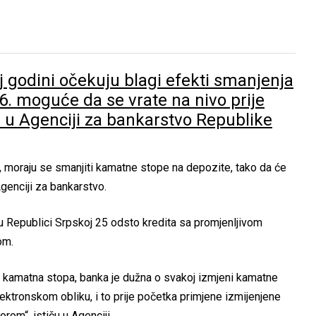
j godini očekuju blagi efekti smanjenja
6. moguće da se vrate na nivo prije
e u Agenciji za bankarstvo Republike
, moraju se smanjiti kamatne stope na depozite, tako da će
Agenciji za bankarstvo.
 u Republici Srpskoj 25 odsto kredita sa promjenljivom
om.
a kamatna stopa, banka je dužna o svakoj izmjeni kamatne
lektronskom obliku, i to prije početka primjene izmijenjene
rom“, ističu u Agenciji.