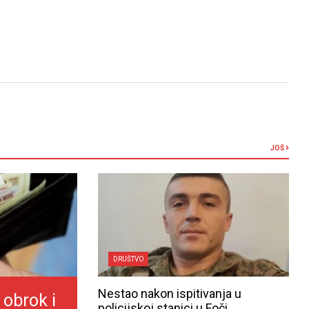
JOŠ
DRUŠTVO
Nestao nakon ispitivanja u
 obrok i
policijskoj stanici u Foči