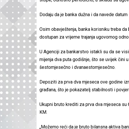
Dodaju da je banka dužna i da navede datum 
Osim obavještenja, banka korisniku treba da be
dostupan za vrijeme trajanja ugovornog odno
U Agenciji za bankarstvo istakli su da se vi
mijenja dva puta godišnje, što se uvijek čin
šestomjesečno i dvanaestomjesečno.
Depoziti za prva dva mjeseca ove godine izno
građana, što je pokazatelj stabilnosti i povje
Ukupni bruto krediti za prva dva mjeseca su 6
KM.
„Možemo reći da je bruto bilansna aktiva ba