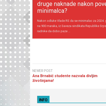
druge naknade nakon pov
minimalca?
Nakon odluke Vlade RS da se minimalac za 2024.
na 900 maraka, iz Saveza sindikata Republike Srps
radnike da dobo paze ...
NEWER POST
Ana Brnabić studente nazvala divljim
životinjama!
INFO