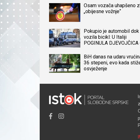
Osam vozača uhapšeno 
„obijesne vožnje“
Pokupio je automobil dok 
vozila bicikl: U Italiji
POGINULA DJEVOJČICA 
iz BiH, naređena obdukcij
tijela
BiH danas na udaru vrućin
36 stepeni, evo kada stiž
osvježenje
I
z
O
p
P