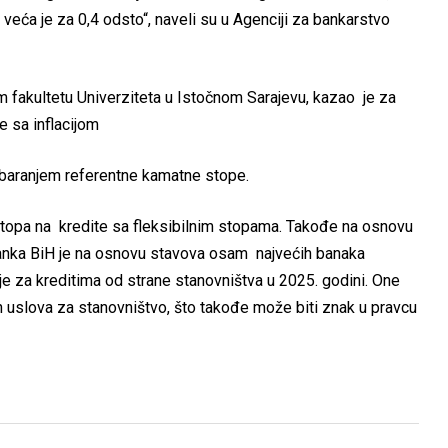
 veća je za 0,4 odsto“, naveli su u Agenciji za bankarstvo
fakultetu Univerziteta u Istočnom Sarajevu, kazao je za
e sa inflacijom
baranjem referentne kamatne stope.
 stopa na kredite sa fleksibilnim stopama. Takođe na osnovu
banka BiH je na osnovu stavova osam najvećih banaka
je za kreditima od strane stanovništva u 2025. godini. One
h uslova za stanovništvo, što takođe može biti znak u pravcu