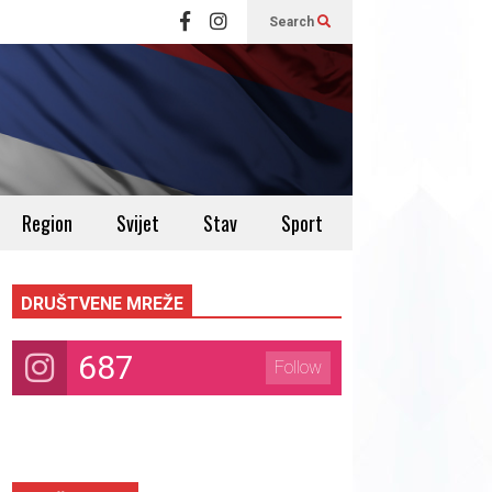
Search
Region
Svijet
Stav
Sport
DRUŠTVENE MREŽE
687
Follow