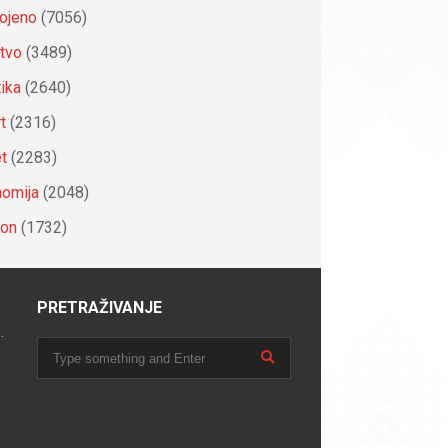
ojeno
(7056)
tvo
(3489)
tika
(2640)
t
(2316)
et
(2283)
omija
(2048)
ion
(1732)
PRETRAŽIVANJE
.