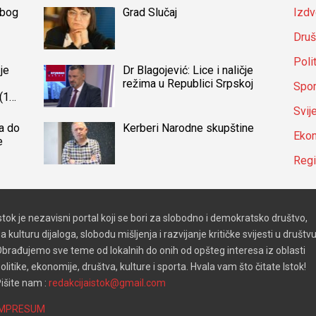
zbog
Grad Slučaj
Izdv
Druš
Poli
je
Dr Blagojević: Lice i naličje
režima u Republici Srpskoj
Spor
(14)
a
Svij
a do
Kerberi Narodne skupštine
Ekon
e
Reg
stok je nezavisni portal koji se bori za slobodno i demokratsko društvo,
a kulturu dijaloga, slobodu mišljenja i razvijanje kritičke svijesti u društvu
brađujemo sve teme od lokalnih do onih od opšteg interesa iz oblasti
olitike, ekonomije, društva, kulture i sporta. Hvala vam što čitate Istok!
išite nam :
redakcijaistok@gmail.com
IMPRESUM