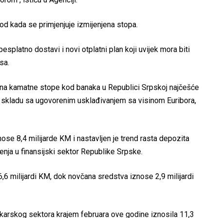
od kada se primjenjuje izmijenjena stopa.
splatno dostavi i novi otplatni plan koji uvijek mora biti
sa.
sina kamatne stope kod banaka u Republici Srpskoj najčešće
i u skladu sa ugovorenim usklađivanjem sa visinom Euribora,
se 8,4 milijarde KM i nastavljen je trend rasta depozita
renja u finansijski sektor Republike Srpske.
,6 milijardi KM, dok novčana sredstva iznose 2,9 milijardi
nkarskog sektora krajem februara ove godine iznosila 11,3