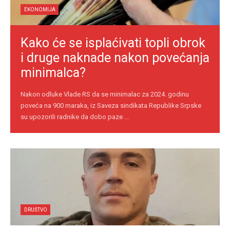
EKONOMIJA
Kako će se isplaćivati topli obrok
i druge naknade nakon povećanja
minimalca?
Nakon odluke Vlade RS da se minimalac za 2024. godinu
poveća na 900 maraka, iz Saveza sindikata Republike Srpske
su upozorili radnike da dobo paze ...
DRUŠTVO