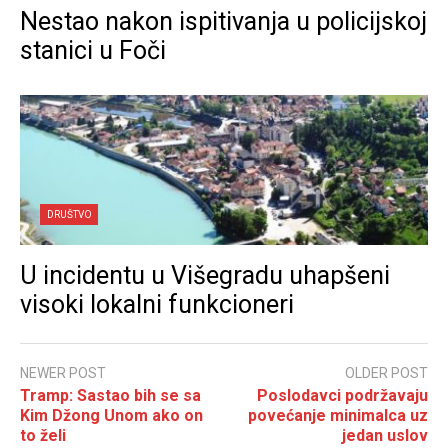
Nestao nakon ispitivanja u policijskoj
stanici u Foči
DRUŠTVO
U incidentu u Višegradu uhapšeni
visoki lokalni funkcioneri
NEWER POST
OLDER POST
Tramp: Sastao bih se sa
Poslodavci podržavaju
Kim Džong Unom ako on
povećanje minimalca uz
to želi
jedan uslov