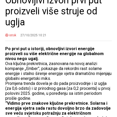
Obnovljivi izvori prvi put
proizveli više struje od
uglja
istok
27/10/2025 10:21
Po prvi put u istoriji, obnovljivi izvori energije
proizveli su više električne energije na globalnom
nivou nego ugalj.
Ova ključna prekretnica, zasnovana na novoj analizi
kompanije „Ember”, pokazuje da rekordni rast solarne
energije i stalno širenje energije vjetra dramatično mijenjaju
globalni energetski miks.
Promjena trenda dovela je do pada proizvodnje i iz uglja
(za 0,6 odsto) i iz prirodnog gasa (za 0,2 procenta) u prvoj
polovini 2025. godine, u poređenju sa istim periodom
prošle godine.
“Vidimo prve znakove ključne prekretnice. Solarna i
energija vjetra sada rastu dovoljno brzo da zadovolje
sve veću svjetsku potražnju za električnom