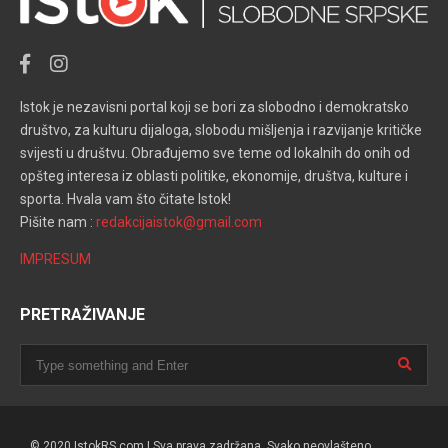
Istok je nezavisni portal koji se bori za slobodno i demokratsko
društvo, za kulturu dijaloga, slobodu mišljenja i razvijanje kritičke
svijesti u društvu. Obrađujemo sve teme od lokalnih do onih od
opšteg interesa iz oblasti politike, ekonomije, društva, kulture i
sporta. Hvala vam što čitate Istok!
Pišite nam :
redakcijaistok@gmail.com
IMPRESUM
PRETRAŽIVANJE
© 2020 IstokRS.com | Sva prava zadržana. Svako neovlašteno