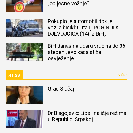
„obijesne vožnje“
Pokupio je automobil dok je
vozila bicikl: U Italiji POGINULA
DJEVOJČICA (14) iz BiH,
naređena obdukcija tijela
BiH danas na udaru vrućina do 36
stepeni, evo kada stiže
osvježenje
STAV
VIŠE
Grad Slučaj
Dr Blagojević: Lice i naličje režima
u Republici Srpskoj