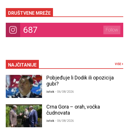
DRUŠTVENE MREŽE
687
Follow
NAJČITANIJE
VIŠE
Pobjeđuje li Dodik ili opozicija
gubi?
istok
- 06/08/2026
Crna Gora – orah, voćka
čudnovata
istok
- 06/08/2026