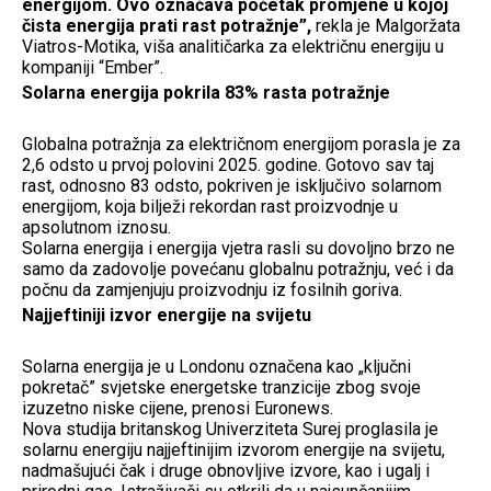
energijom. Ovo označava početak promjene u kojoj
čista energija prati rast potražnje”,
rekla je Malgoržata
Viatros-Motika, viša analitičarka za električnu energiju u
kompaniji “Ember”.
Solarna energija pokrila 83% rasta potražnje
Globalna potražnja za električnom energijom porasla je za
2,6 odsto u prvoj polovini 2025. godine. Gotovo sav taj
rast, odnosno 83 odsto, pokriven je isključivo solarnom
energijom, koja bilježi rekordan rast proizvodnje u
apsolutnom iznosu.
Solarna energija i energija vjetra rasli su dovoljno brzo ne
samo da zadovolje povećanu globalnu potražnju, već i da
počnu da zamjenjuju proizvodnju iz fosilnih goriva.
Najjeftiniji izvor energije na svijetu
Solarna energija je u Londonu označena kao „ključni
pokretač” svjetske energetske tranzicije zbog svoje
izuzetno niske cijene, prenosi Euronews.
Nova studija britanskog Univerziteta Surej proglasila je
solarnu energiju najjeftinijim izvorom energije na svijetu,
nadmašujući čak i druge obnovljive izvore, kao i ugalj i