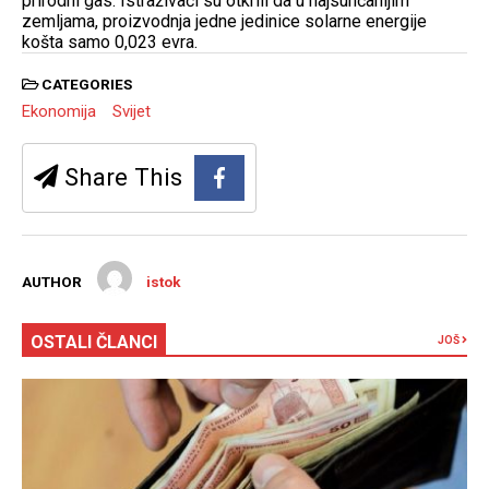
prirodni gas. Istraživači su otkrili da u najsunčanijim
zemljama, proizvodnja jedne jedinice solarne energije
košta samo 0,023 evra.
CATEGORIES
Ekonomija
Svijet
Share This
AUTHOR
istok
OSTALI ČLANCI
JOŠ