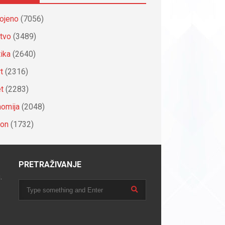
ojeno
(7056)
tvo
(3489)
tika
(2640)
t
(2316)
et
(2283)
omija
(2048)
ion
(1732)
PRETRAŽIVANJE
.