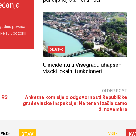
ećanja
 godinu poveća
ke su upozorili
DRUŠTVO
U incidentu u Višegradu uhapšeni
visoki lokalni funkcioneri
OLDER POST
a RS
Anketna komisija o odgovornosti Republičke
građevinske inspekcije: Na teren izašla samo
2. novembra
STAV
KA
VIŠE
VIŠE