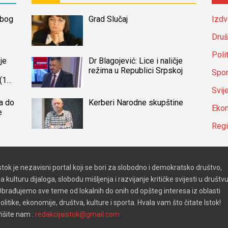
zbog
Grad Slučaj
Izdv
Druš
Poli
je
Dr Blagojević: Lice i naličje
režima u Republici Srpskoj
Spor
(14)
a
Svij
a do
Kerberi Narodne skupštine
Ekon
e
Reg
stok je nezavisni portal koji se bori za slobodno i demokratsko društvo,
a kulturu dijaloga, slobodu mišljenja i razvijanje kritičke svijesti u društvu
brađujemo sve teme od lokalnih do onih od opšteg interesa iz oblasti
olitike, ekonomije, društva, kulture i sporta. Hvala vam što čitate Istok!
išite nam :
redakcijaistok@gmail.com