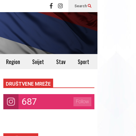
Search
Region
Svijet
Stav
Sport
DRUŠTVENE MREŽE
687
Follow