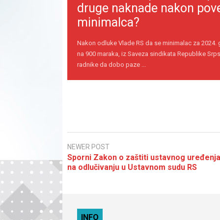
druge naknade nakon pov
minimalca?
Nakon odluke Vlade RS da se minimalac za 2024.
na 900 maraka, iz Saveza sindikata Republike Srps
radnike da dobo paze ...
NEWER POST
Sporni Zakon o zaštiti ustavnog uređenj
na odlučivanju u Ustavnom sudu RS
INFO