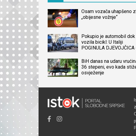
Osam vozača uhapšeno 
„obijesne vožnje“
Pokupio je automobil dok 
vozila bicikl: U Italiji
POGINULA DJEVOJČICA 
iz BiH, naređena obdukcij
tijela
BiH danas na udaru vrućin
36 stepeni, evo kada stiž
osvježenje
I
z
O
p
P