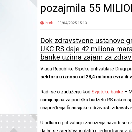
pozajmila 55 MILI
istok
09/04/2025 15:13
Dok zdravstvene ustanove gr
UKC RS daje 42 miliona mara
banke uzima zajam za zdrav
Vlada Republike Srpske prihvatila je Drugi 
sektora u iznosu od 28,4 miliona evra ili 
Radi se o zaduženju kod
Svjetske banke
– Me
namijenjena za podršku budžetu RS nakon s
unapređenja finansijske održivosti zdravstve
U odluci o prihvatanju zaduženja navodi se da 
da će se sredstva isplatiti u jednoj tranši, a 