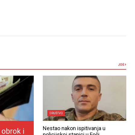
JOŠ
DRUŠTVO
Nestao nakon ispitivanja u
 obrok i
policijskoj stanici u Foči