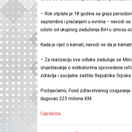
– Rok otplate je 18 godina sa grejs periodo
septembra i plaćanjem u evrima – navodi se u
odsto od ukupnog zaduženja BiH u iznosu od
Kada je riječ o kamati, navodi se da je kamat
– Za realizaciju ove odluke zadužuje se Minis
izvještavanje o indikatorima sprovedene re
zdravlja i socijalne zaštite Republike Srpske
Podsjećamo, Fond zdravstvenog osiguranja R
dugovao 223 miliona KM.
Capital.ba.