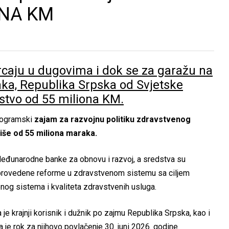
ONA KM
caju u dugovima i dok se za garažu na
ka, Republika Srpska od Svjetske
stvo od 55 miliona KM.
programski
zajam za razvojnu politiku zdravstvenog
više od 55 miliona maraka.
đunarodne banke za obnovu i razvoj, a sredstva su
provedene reforme u zdravstvenom sistemu sa ciljem
nog sistema i kvaliteta zdravstvenih usluga.
je krajnji korisnik i dužnik po zajmu Republika Srpska, kao i
da je rok za njihovo povlačenje 30. juni 2026. godine.