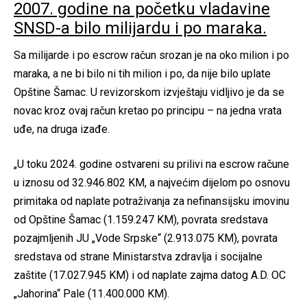
2007. godine na početku vladavine
SNSD-a bilo milijardu i po maraka.
Sa milijarde i po escrow račun srozan je na oko milion i po
maraka, a ne bi bilo ni tih milion i po, da nije bilo uplate
Opštine Šamac. U revizorskom izvještaju vidljivo je da se
novac kroz ovaj račun kretao po principu – na jedna vrata
uđe, na druga izađe.
„U toku 2024. godine ostvareni su prilivi na escrow račune
u iznosu od 32.946.802 KM, a najvećim dijelom po osnovu
primitaka od naplate potraživanja za nefinansijsku imovinu
od Opštine Šamac (1.159.247 KM), povrata sredstava
pozajmljenih JU „Vode Srpske“ (2.913.075 KM), povrata
sredstava od strane Ministarstva zdravlja i socijalne
zaštite (17.027.945 KM) i od naplate zajma datog A.D. OC
„Jahorina“ Pale (11.400.000 KM).