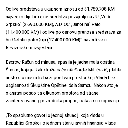
Odlive sredstava u ukupnom iznosu od 31.789.708 KM
najvećim dijelom čine sredstva pozajmljena JU „Vode
Srpske“ (2.690.000 KM), A.D. OC „Jahorina“ Pale
(11.400.000 KM) i odlive po osnovu prenosa sredstava za
budžetsku potrošnju (17.400.000 KM)“, navodi se u
Revizorskom izvještaju.
Escrow Račun od minusa, spasila je jedna mala opština
Šamac, koja je, kako kaže načelnik Đorđe Millićević, platila
nešto što nije ni trebala, poslovni prostor koji Vlada bez
saglasnosti Skupštine Opštine, dala Šamcu. Nakon što je
planirani posao sa otkupom prostora od strane
zainteresovanog privrednika propao, ostala su dugovanja.
„To apsolutno govori o jednoj situaciji koja vlada u
Republici Srpskoj, o jednom stanju javnih finansija Vlade