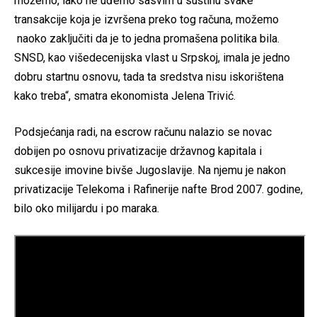
možemo, iako ne uđemo sasvim u suštinu svake
transakcije koja je izvršena preko tog računa, možemo
naoko zaključiti da je to jedna promašena politika bila.
SNSD, kao višedecenijska vlast u Srpskoj, imala je jedno
dobru startnu osnovu, tada ta sredstva nisu iskorištena
kako treba“, smatra ekonomista Jelena Trivić.
Podsjećanja radi, na escrow računu nalazio se novac
dobijen po osnovu privatizacije državnog kapitala i
sukcesije imovine bivše Jugoslavije. Na njemu je nakon
privatizacije Telekoma i Rafinerije nafte Brod 2007. godine,
bilo oko milijardu i po maraka.