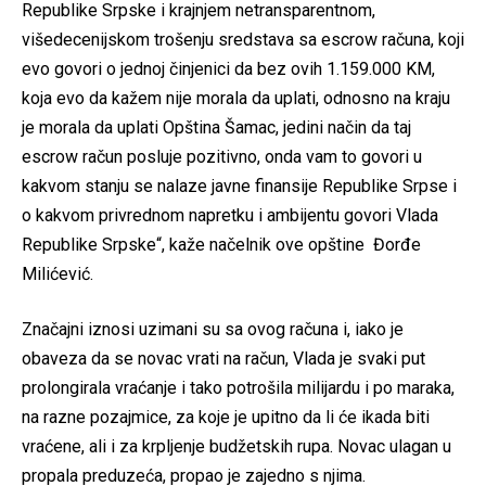
Republike Srpske i krajnjem netransparentnom,
višedecenijskom trošenju sredstava sa escrow računa, koji
evo govori o jednoj činjenici da bez ovih 1.159.000 KM,
koja evo da kažem nije morala da uplati, odnosno na kraju
je morala da uplati Opština Šamac, jedini način da taj
escrow račun posluje pozitivno, onda vam to govori u
kakvom stanju se nalaze javne finansije Republike Srpse i
o kakvom privrednom napretku i ambijentu govori Vlada
Republike Srpske“, kaže načelnik ove opštine Đorđe
Milićević.
Značajni iznosi uzimani su sa ovog računa i, iako je
obaveza da se novac vrati na račun, Vlada je svaki put
prolongirala vraćanje i tako potrošila milijardu i po maraka,
na razne pozajmice, za koje je upitno da li će ikada biti
vraćene, ali i za krpljenje budžetskih rupa. Novac ulagan u
propala preduzeća, propao je zajedno s njima.