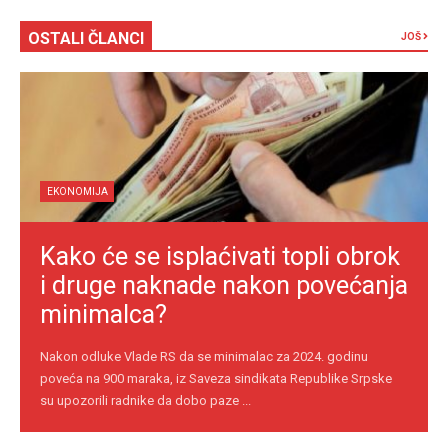
OSTALI ČLANCI
JOŠ
EKONOMIJA
Kako će se isplaćivati topli obrok
i druge naknade nakon povećanja
minimalca?
Nakon odluke Vlade RS da se minimalac za 2024. godinu
poveća na 900 maraka, iz Saveza sindikata Republike Srpske
su upozorili radnike da dobo paze ...