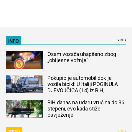
INFO
VIŠE
Osam vozača uhapšeno zbog
„obijesne vožnje“
Pokupio je automobil dok je
vozila bicikl: U Italiji POGINULA
DJEVOJČICA (14) iz BiH,
naređena obdukcija tijela
BiH danas na udaru vrućina do 36
stepeni, evo kada stiže
osvježenje
STAV
VIŠE