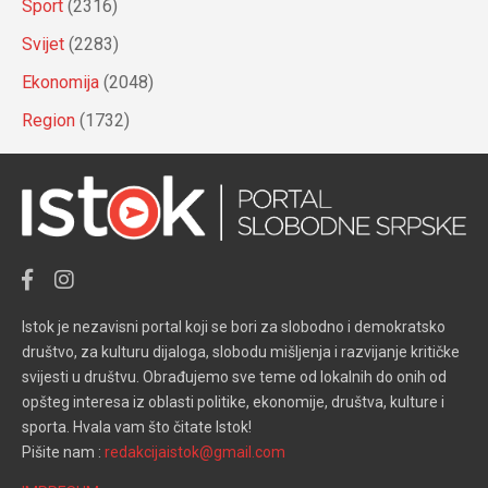
Sport
(2316)
Svijet
(2283)
Ekonomija
(2048)
Region
(1732)
Istok je nezavisni portal koji se bori za slobodno i demokratsko
društvo, za kulturu dijaloga, slobodu mišljenja i razvijanje kritičke
svijesti u društvu. Obrađujemo sve teme od lokalnih do onih od
opšteg interesa iz oblasti politike, ekonomije, društva, kulture i
sporta. Hvala vam što čitate Istok!
Pišite nam :
redakcijaistok@gmail.com