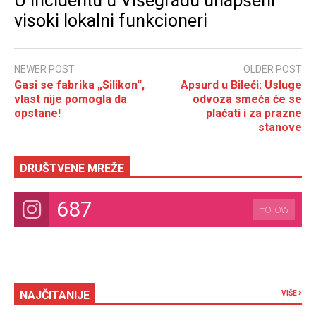
U incidentu u Višegradu uhapšeni
visoki lokalni funkcioneri
NEWER POST
OLDER POST
Gasi se fabrika „Silikon“,
Apsurd u Bileći: Usluge
vlast nije pomogla da
odvoza smeća će se
opstane!
plaćati i za prazne
stanove
DRUŠTVENE MREŽE
687
Follow
NAJČITANIJE
VIŠE