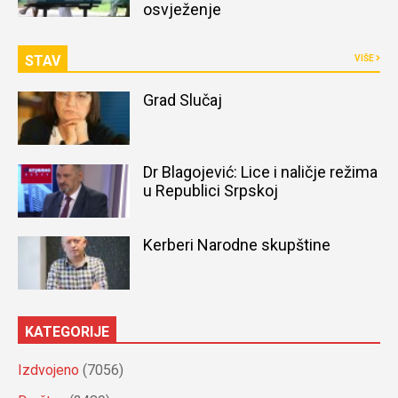
osvježenje
STAV
VIŠE
Grad Slučaj
Dr Blagojević: Lice i naličje režima
u Republici Srpskoj
Kerberi Narodne skupštine
KATEGORIJE
Izdvojeno
(7056)