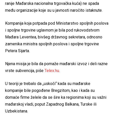
ranije Mađarska nacionalna trgovačka kuća) ne spada
među organizacije koje su u javnosti naročito istaknute.
Kompanija koja potpada pod Ministarstvo spoljnih poslova
i spoljne trgovine uglavnom je bila pod rukovodstvom
Mađara Leventea, bivšeg državnog sekretara, odnosno
zamenika ministra spoljnih poslova i spoljne trgovine
Petera Sijarta.
Njena misija je bila da pomaže mađarski izvoz i deli razne
vrste subvencija, piše
Telex.hu
.
U teoriji je trebalo da „uskoči“ kada su mađarske
kompanije bile pogođene Bregzitom, kao i kada su
domaće firme želele da se šire ka regionima koji su važni
mađarskoj vladi, poput Zapadnog Balkana, Turske ili
Uzbekistana.