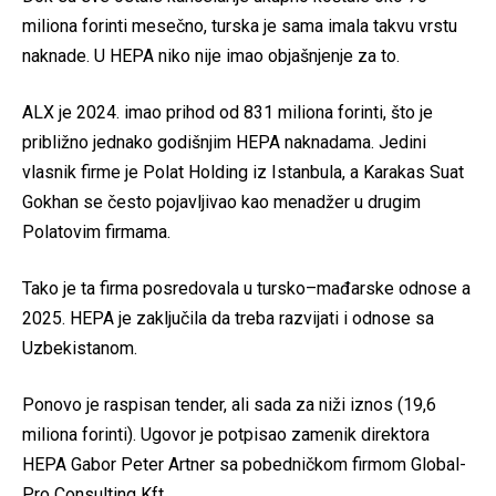
miliona forinti mesečno, turska je sama imala takvu vrstu
naknade. U HEPA niko nije imao objašnjenje za to.
ALX je 2024. imao prihod od 831 miliona forinti, što je
približno jednako godišnjim HEPA naknadama. Jedini
vlasnik firme je Polat Holding iz Istanbula, a Karakas Suat
Gokhan se često pojavljivao kao menadžer u drugim
Polatovim firmama.
Tako je ta firma posredovala u tursko–mađarske odnose a
2025. HEPA je zaključila da treba razvijati i odnose sa
Uzbekistanom.
Ponovo je raspisan tender, ali sada za niži iznos (19,6
miliona forinti). Ugovor je potpisao zamenik direktora
HEPA Gabor Peter Artner sa pobedničkom firmom Global-
Pro Consulting Kft.