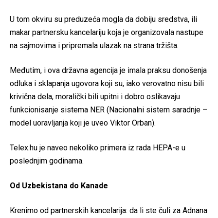
U tom okviru su preduzeća mogla da dobiju sredstva, ili
makar partnersku kancelariju koja je organizovala nastupe
na sajmovima i pripremala ulazak na strana tržišta.
Međutim, i ova državna agencija je imala praksu donošenja
odluka i sklapanja ugovora koji su, iako verovatno nisu bili
krivična dela, moralič­ki bili upitni i dobro oslikavaju
funkcionisanje sistema NER (Nacionalni sistem saradnje –
model uoravljanja koji je uveo Viktor Orban).
Telex.hu je naveo nekoliko primera iz rada HEPA-e u
poslednjim godinama.
Od Uzbekistana do Kanade
Krenimo od partnerskih kancelarija: da li ste čuli za Adnana