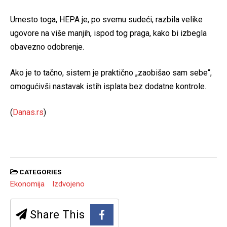
Umesto toga, HEPA je, po svemu sudeći, razbila velike
ugovore na više manjih, ispod tog praga, kako bi izbegla
obavezno odobrenje.
Ako je to tačno, sistem je praktično „zaobišao sam sebe“,
omogućivši nastavak istih isplata bez dodatne kontrole.
(
Danas.rs
)
CATEGORIES
Ekonomija
Izdvojeno
Share This