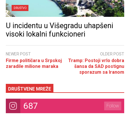
DRUŠTVO
U incidentu u Višegradu uhapšeni
visoki lokalni funkcioneri
NEWER POST
OLDER POST
Firme političara u Srpskoj
Tramp: Postoji vrlo dobra
zaradile milione maraka
šansa da SAD postignu
sporazum sa Iranom
DRUŠTVENE MREŽE
687
Follow