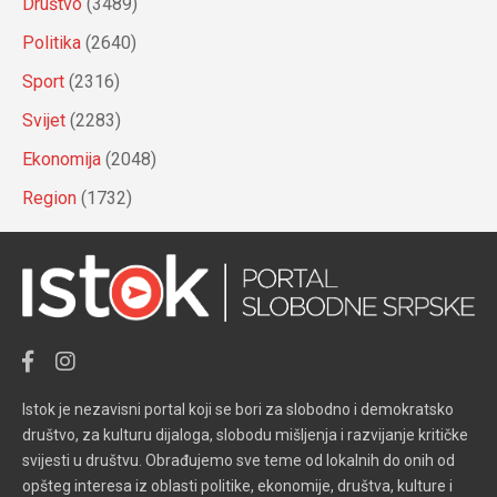
Društvo
(3489)
Politika
(2640)
Sport
(2316)
Svijet
(2283)
Ekonomija
(2048)
Region
(1732)
Istok je nezavisni portal koji se bori za slobodno i demokratsko
društvo, za kulturu dijaloga, slobodu mišljenja i razvijanje kritičke
svijesti u društvu. Obrađujemo sve teme od lokalnih do onih od
opšteg interesa iz oblasti politike, ekonomije, društva, kulture i