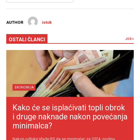
AUTHOR
istok
OSTALI ČLANCI
JOŠ
EKONOMIJA
Kako će se isplaćivati topli obrok
i druge naknade nakon povećanja
minimalca?
Nakon odluke Vlade RS da se minimalac za 2024. godinu