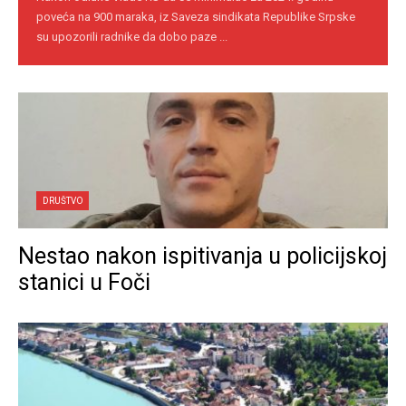
poveća na 900 maraka, iz Saveza sindikata Republike Srpske
su upozorili radnike da dobo paze ...
DRUŠTVO
Nestao nakon ispitivanja u policijskoj
stanici u Foči