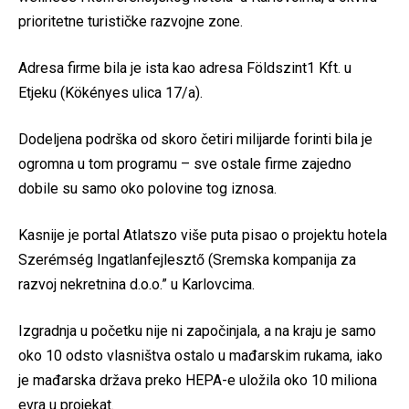
prioritetne turističke razvojne zone.
Adresa firme bila je ista kao adresa Földszint1 Kft. u
Etjeku (Kökényes ulica 17/a).
Dodeljena podrška od skoro četiri milijarde forinti bila je
ogromna u tom programu – sve ostale firme zajedno
dobile su samo oko polovine tog iznosa.
Kasnije je portal Atlatszo više puta pisao o projektu hotela
Szerémség Ingatlanfejlesztő (Sremska kompanija za
razvoj nekretnina d.o.o.” u Karlovcima.
Izgradnja u početku nije ni započinjala, a na kraju je samo
oko 10 odsto vlasništva ostalo u mađarskim rukama, iako
je mađarska država preko HEPA-e uložila oko 10 miliona
evra u projekat.