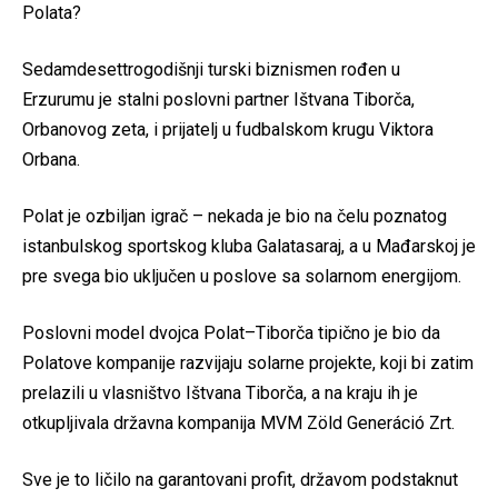
Polata?
Sedamdesettrogodišnji turski biznismen rođen u
Erzurumu je stalni poslovni partner Ištvana Tiborča,
Orbanovog zeta, i prijatelj u fudbalskom krugu Viktora
Orbana.
Polat je ozbiljan igrač – nekada je bio na čelu poznatog
istanbulskog sportskog kluba Galatasaraj, a u Mađarskoj je
pre svega bio uključen u poslove sa solarnom energijom.
Poslovni model dvojca Polat–Tiborča tipično je bio da
Polatove kompanije razvijaju solarne projekte, koji bi zatim
prelazili u vlasništvo Ištvana Tiborča, a na kraju ih je
otkupljivala državna kompanija MVM Zöld Generáció Zrt.
Sve je to ličilo na garantovani profit, državom podstaknut