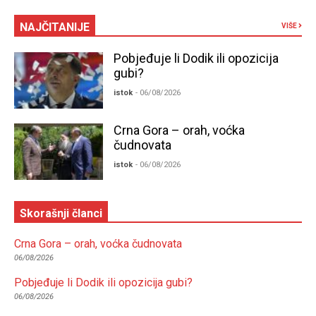
NAJČITANIJE
VIŠE
Pobjeđuje li Dodik ili opozicija
gubi?
istok
- 06/08/2026
Crna Gora – orah, voćka
čudnovata
istok
- 06/08/2026
Skorašnji članci
Crna Gora – orah, voćka čudnovata
06/08/2026
Pobjeđuje li Dodik ili opozicija gubi?
06/08/2026