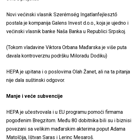
Novi većinski vlasnik Szerémség Ingatlanfejlesztő
postala je kompanija Galens Invest d.o.o., koja je ujedno i
većinski vlasnik banke Naša Banka u Republici Srpskoj.
(Tokom vladavine Viktora Orbana Mađarska je više puta
davala kontroverznu podršku Miloradu Dodiku)
HEPA je upitana i o poslovima Olah Žanet, ali na ta pitanja
nije dala suštinski odgovor.
Manje i veće subvencije
HEPA je učestvovala i u EU programu pomoći firmama
pogođenim Bregzitom. Među 80 dobitnika bili su i biznisi
povezani sa velikim mađarskim akterima poput Adama
Matolčija, Ištvan Saras i Lerinc Mesaroš.