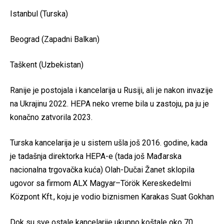
Istanbul (Turska)
Beograd (Zapadni Balkan)
Taškent (Uzbekistan)
Ranije je postojala i kancelarija u Rusiji, ali je nakon invazije
na Ukrajinu 2022. HEPA neko vreme bila u zastoju, pa ju je
konačno zatvorila 2023.
Turska kancelarija je u sistem ušla još 2016. godine, kada
je tadašnja direktorka HEPA-e (tada još Mađarska
nacionalna trgovačka kuća) Olah-Dučai Žanet sklopila
ugovor sa firmom ALX Magyar–Török Kereskedelmi
Központ Kft., koju je vodio biznismen Karakas Suat Gokhan
Dok su sve ostale kancelarije ukupno koštale oko 70