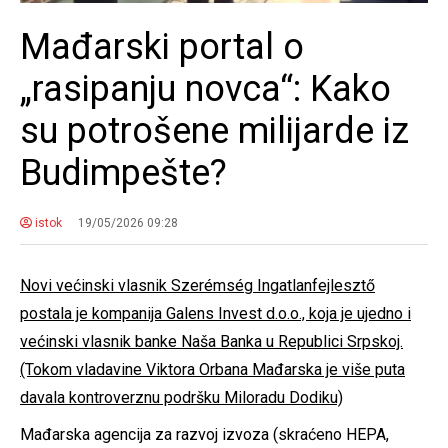
Mađarski portal o
„rasipanju novca“: Kako
su potrošene milijarde iz
Budimpešte?
istok
19/05/2026 09:28
Novi većinski vlasnik Szerémség Ingatlanfejlesztő
postala je kompanija Galens Invest d.o.o., koja je ujedno i
većinski vlasnik banke Naša Banka u Republici Srpskoj.
(Tokom vladavine Viktora Orbana Mađarska je više puta
davala kontroverznu podršku Miloradu Dodiku)
Mađarska agencija za razvoj izvoza (skraćeno HEPA,