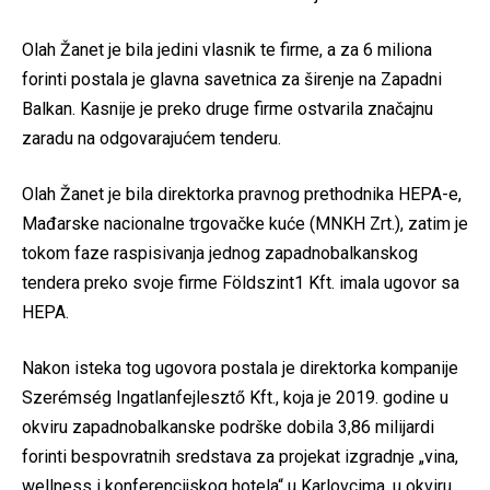
Olah Žanet je bila jedini vlasnik te firme, a za 6 miliona
forinti postala je glavna savetnica za širenje na Zapadni
Balkan. Kasnije je preko druge firme ostvarila značajnu
zaradu na odgovarajućem tenderu.
Olah Žanet je bila direktorka pravnog prethodnika HEPA-e,
Mađarske nacionalne trgovačke kuće (MNKH Zrt.), zatim je
tokom faze raspisivanja jednog zapadnobalkanskog
tendera preko svoje firme Földszint1 Kft. imala ugovor sa
HEPA.
Nakon isteka tog ugovora postala je direktorka kompanije
Szerémség Ingatlanfejlesztő Kft., koja je 2019. godine u
okviru zapadnobalkanske podrške dobila 3,86 milijardi
forinti bespovratnih sredstava za projekat izgradnje „vina,
wellness i konferencijskog hotela“ u Karlovcima, u okviru