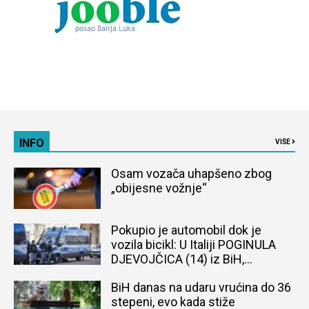
INFO
VIŠE
Osam vozača uhapšeno zbog
„obijesne vožnje“
Pokupio je automobil dok je
vozila bicikl: U Italiji POGINULA
DJEVOJČICA (14) iz BiH,
naređena obdukcija tijela
BiH danas na udaru vrućina do 36
stepeni, evo kada stiže