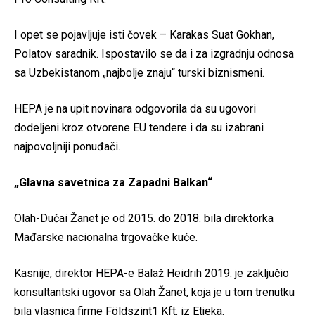
I opet se pojavljuje isti čovek – Karakas Suat Gokhan,
Polatov saradnik. Ispostavilo se da i za izgradnju odnosa
sa Uzbekistanom „najbolje znaju“ turski biznismeni.
HEPA je na upit novinara odgovorila da su ugovori
dodeljeni kroz otvorene EU tendere i da su izabrani
najpovoljniji ponuđači.
„Glavna savetnica za Zapadni Balkan“
Olah-Dučai Žanet je od 2015. do 2018. bila direktorka
Mađarske nacionalna trgovačke kuće.
Kasnije, direktor HEPA-e Balaž Heidrih 2019. je zaključio
konsultantski ugovor sa Olah Žanet, koja je u tom trenutku
bila vlasnica firme Földszint1 Kft. iz Etjeka.