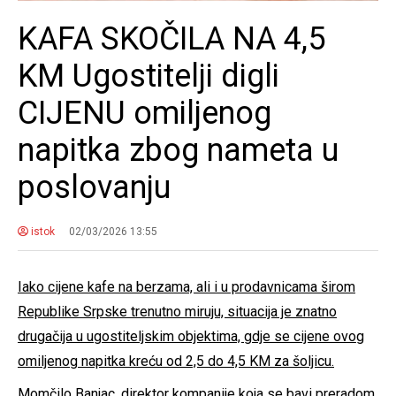
KAFA SKOČILA NA 4,5
KM Ugostitelji digli
CIJENU omiljenog
napitka zbog nameta u
poslovanju
istok
02/03/2026 13:55
Iako cijene kafe na berzama, ali i u prodavnicama širom
Republike Srpske trenutno miruju, situacija je znatno
drugačija u ugostiteljskim objektima, gdje se cijene ovog
omiljenog napitka kreću od 2,5 do 4,5 KM za šoljicu.
Momčilo Banjac, direktor kompanije koja se bavi preradom