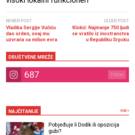
visoki lokalni funkcioneri
NEWER POST
OLDER POST
Vladika Sergije Vučiću
Klokić: Najmanje 750 ljudi
dao orden, ovaj mu
se vratilo iz inostranstva
uzvraća sa milion evra
u Republiku Srpsku
DRUŠTVENE MREŽE
687
Follow
NAJČITANIJE
VIŠE
Pobjeđuje li Dodik ili opozicija
gubi?