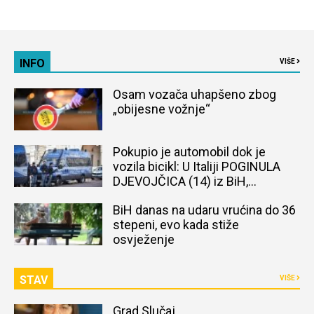
INFO
VIŠE
Osam vozača uhapšeno zbog
„obijesne vožnje“
Pokupio je automobil dok je
vozila bicikl: U Italiji POGINULA
DJEVOJČICA (14) iz BiH,
naređena obdukcija tijela
BiH danas na udaru vrućina do 36
stepeni, evo kada stiže
osvježenje
STAV
VIŠE
Grad Slučaj