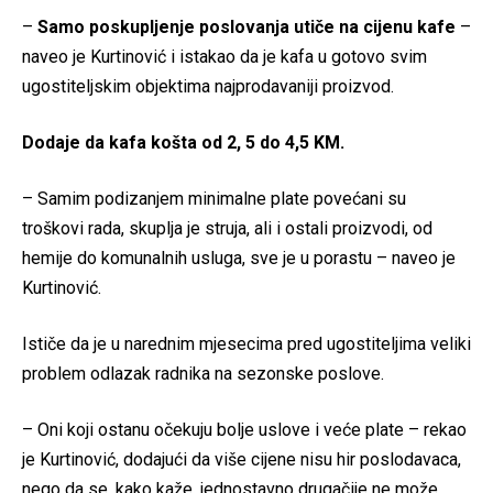
–
Samo poskupljenje poslovanja utiče na cijenu kafe
–
naveo je Kurtinović i istakao da je kafa u gotovo svim
ugostiteljskim objektima najprodavaniji proizvod.
Dodaje da kafa košta od 2, 5 do 4,5 KM.
– Samim podizanjem minimalne plate povećani su
troškovi rada, skuplja je struja, ali i ostali proizvodi, od
hemije do komunalnih usluga, sve je u porastu – naveo je
Kurtinović.
Ističe da je u narednim mjesecima pred ugostiteljima veliki
problem odlazak radnika na sezonske poslove.
– Oni koji ostanu očekuju bolje uslove i veće plate – rekao
je Kurtinović, dodajući da više cijene nisu hir poslodavaca,
nego da se, kako kaže, jednostavno drugačije ne može