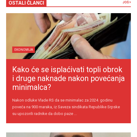
OSTALI ČLANCI
JOŠ
EKONOMIJA
Kako će se isplaćivati topli obrok
i druge naknade nakon povećanja
minimalca?
Nakon odluke Vlade RS da se minimalac za 2024. godinu
poveća na 900 maraka, iz Saveza sindikata Republike Srpske
su upozorili radnike da dobo paze ...