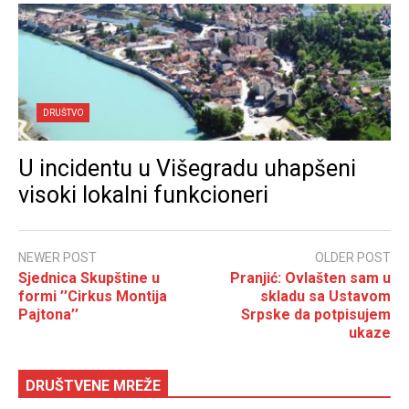
DRUŠTVO
U incidentu u Višegradu uhapšeni
visoki lokalni funkcioneri
NEWER POST
OLDER POST
Sjednica Skupštine u
Pranjić: Ovlašten sam u
formi ’’Cirkus Montija
skladu sa Ustavom
Pajtona’’
Srpske da potpisujem
ukaze
DRUŠTVENE MREŽE