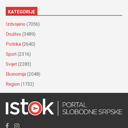
KATEGORIJE
Izdvojeno
(7056)
Društvo
(3489)
Politika
(2640)
Sport
(2316)
Svijet
(2283)
Ekonomija
(2048)
Region
(1732)