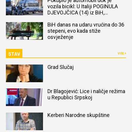
Pokupio je automobil dok je
vozila bicikl: U Italiji POGINULA
DJEVOJČICA (14) iz BiH,
naređena obdukcija tijela
BiH danas na udaru vrućina do 36
stepeni, evo kada stiže
osvježenje
STAV
VIŠE
Grad Slučaj
Dr Blagojević: Lice i naličje režima
u Republici Srpskoj
Kerberi Narodne skupštine