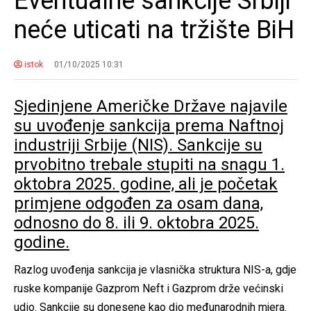
Eventualne sankcije Srbiji
neće uticati na tržište BiH
istok
01/10/2025 10:31
Sjedinjene Američke Države najavile
su uvođenje sankcija prema Naftnoj
industriji Srbije (NIS). Sankcije su
prvobitno trebale stupiti na snagu 1.
oktobra 2025. godine, ali je početak
primjene odgođen za osam dana,
odnosno do 8. ili 9. oktobra 2025.
godine.
Razlog uvođenja sankcija je vlasnička struktura NIS-a, gdje
ruske kompanije Gazprom Neft i Gazprom drže većinski
udio. Sankcije su donesene kao dio međunarodnih mjera.