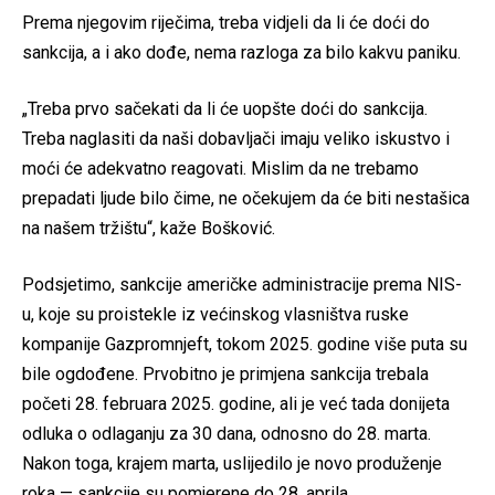
Prema njegovim riječima, treba vidjeli da li će doći do
sankcija, a i ako dođe, nema razloga za bilo kakvu paniku.
„Treba prvo sačekati da li će uopšte doći do sankcija.
Treba naglasiti da naši dobavljači imaju veliko iskustvo i
moći će adekvatno reagovati. Mislim da ne trebamo
prepadati ljude bilo čime, ne očekujem da će biti nestašica
na našem tržištu“, kaže Bošković.
Podsjetimo, sankcije američke administracije prema NIS-
u, koje su proistekle iz većinskog vlasništva ruske
kompanije Gazpromnjeft, tokom 2025. godine više puta su
bile ogdođene. Prvobitno je primjena sankcija trebala
početi 28. februara 2025. godine, ali je već tada donijeta
odluka o odlaganju za 30 dana, odnosno do 28. marta.
Nakon toga, krajem marta, uslijedilo je novo produženje
roka — sankcije su pomjerene do 28. aprila.