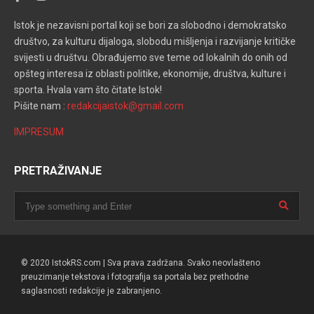
Istok je nezavisni portal koji se bori za slobodno i demokratsko
društvo, za kulturu dijaloga, slobodu mišljenja i razvijanje kritičke
svijesti u društvu. Obrađujemo sve teme od lokalnih do onih od
opšteg interesa iz oblasti politike, ekonomije, društva, kulture i
sporta. Hvala vam što čitate Istok!
Pišite nam :
redakcijaistok@gmail.com
IMPRESUM
PRETRAŽIVANJE
© 2020 IstokRS.com | Sva prava zadržana. Svako neovlašteno
preuzimanje tekstova i fotografija sa portala bez prethodne
saglasnosti redakcije je zabranjeno.