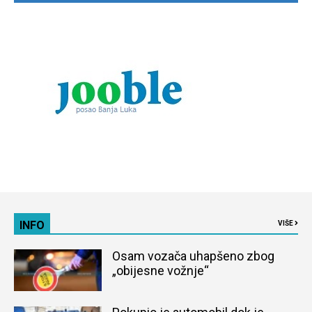
INFO
VIŠE
Osam vozača uhapšeno zbog
„obijesne vožnje“