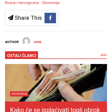
Bosna i Hercegovina
Ekonomija
Share This
AUTHOR
istok
OSTALI ČLANCI
JOŠ
EKONOMIJA
Kako će se isplaćivati topli obrok