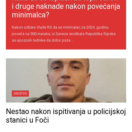
i druge naknade nakon povećanja
minimalca?
Nakon odluke Vlade RS da se minimalac za 2024. godinu
poveća na 900 maraka, iz Saveza sindikata Republike Srpske
su upozorili radnike da dobo paze ...
DRUŠTVO
Nestao nakon ispitivanja u policijskoj
stanici u Foči