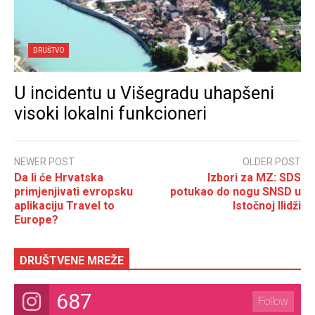
DRUŠTVO
U incidentu u Višegradu uhapšeni
visoki lokalni funkcioneri
NEWER POST
OLDER POST
Da li će Hrvatska
Izbori za MZ: SDS
primjenjivati evropsku
potukao do nogu SNSD u
aplikaciju Travel to
Istočnoj Ilidži
Europe?
DRUŠTVENE MREŽE
687
Follow