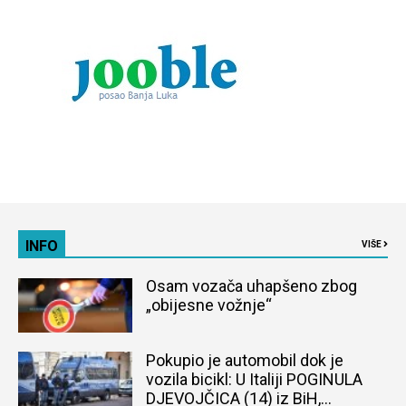
INFO
VIŠE
Osam vozača uhapšeno zbog
„obijesne vožnje“
Pokupio je automobil dok je
vozila bicikl: U Italiji POGINULA
DJEVOJČICA (14) iz BiH,