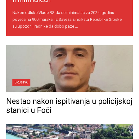
Nakon odluke Vlade RS da se minimalac za 2024. godinu
poveća na 900 maraka, iz Saveza sindikata Republike Srpske
su upozorili radnike da dobo paze ...
DRUŠTVO
Nestao nakon ispitivanja u policijskoj
stanici u Foči