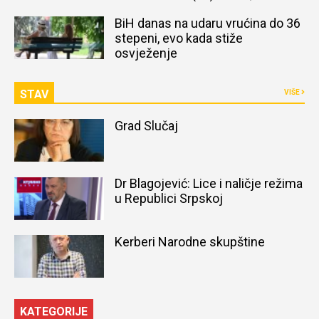
naređena obdukcija tijela
BiH danas na udaru vrućina do 36
stepeni, evo kada stiže
osvježenje
STAV
VIŠE
Grad Slučaj
Dr Blagojević: Lice i naličje režima
u Republici Srpskoj
Kerberi Narodne skupštine
KATEGORIJE