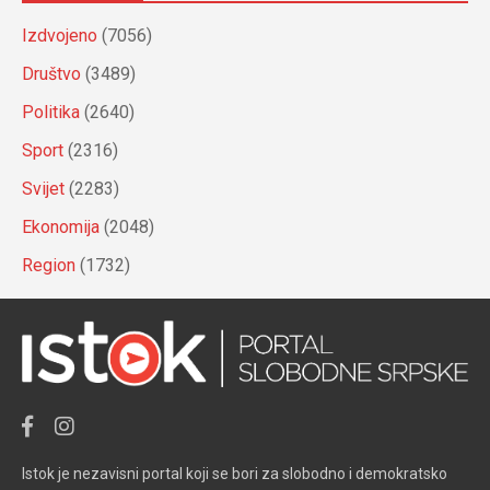
Izdvojeno
(7056)
Društvo
(3489)
Politika
(2640)
Sport
(2316)
Svijet
(2283)
Ekonomija
(2048)
Region
(1732)
Istok je nezavisni portal koji se bori za slobodno i demokratsko