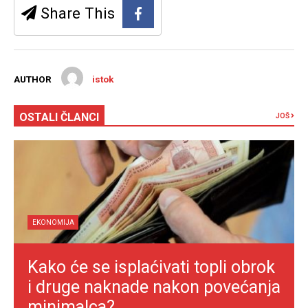
Share This
AUTHOR
istok
OSTALI ČLANCI
JOŠ
EKONOMIJA
Kako će se isplaćivati topli obrok
i druge naknade nakon povećanja
minimalca?