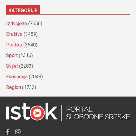
KATEGORIJE
Izdvojeno
(7056)
Društvo
(3489)
Politika
(2640)
Sport
(2316)
Svijet
(2283)
Ekonomija
(2048)
Region
(1732)