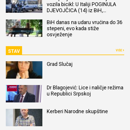
vozila bicikl: U Italiji POGINULA
DJEVOJČICA (14) iz BiH,
naređena obdukcija tijela
BiH danas na udaru vrućina do 36
stepeni, evo kada stiže
osvježenje
STAV
VIŠE
Grad Slučaj
Dr Blagojević: Lice i naličje režima
u Republici Srpskoj
Kerberi Narodne skupštine