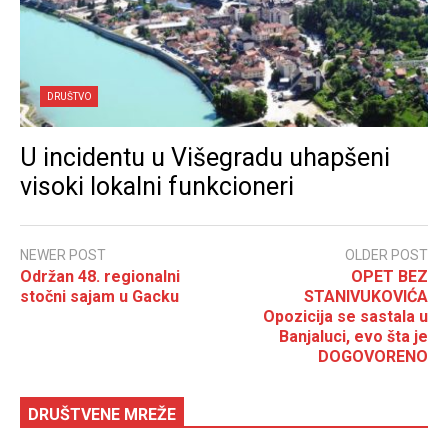
DRUŠTVO
U incidentu u Višegradu uhapšeni
visoki lokalni funkcioneri
NEWER POST
OLDER POST
Održan 48. regionalni
OPET BEZ
stočni sajam u Gacku
STANIVUKOVIĆA
Opozicija se sastala u
Banjaluci, evo šta je
DOGOVORENO
DRUŠTVENE MREŽE