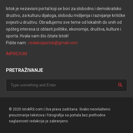
Istok je nezavisni portal koji se bori za slobodno i demokratsko
društvo, za kulturu dijaloga, slobodu mišljenja i razvijanje kritičke
svijesti u društvu. Obrađujemo sve teme od lokalnih do onih od
opšteg interesa iz oblasti politike, ekonomije, društva, kulture i
sporta. Hvala vam što čitate Istok!
Pišite nam :
redakcijaistok@gmail.com
IMPRESUM
PRETRAŽIVANJE
© 2020 IstokRS.com | Sva prava zadržana. Svako neovlašteno
preuzimanje tekstova i fotografija sa portala bez prethodne
saglasnosti redakcije je zabranjeno.