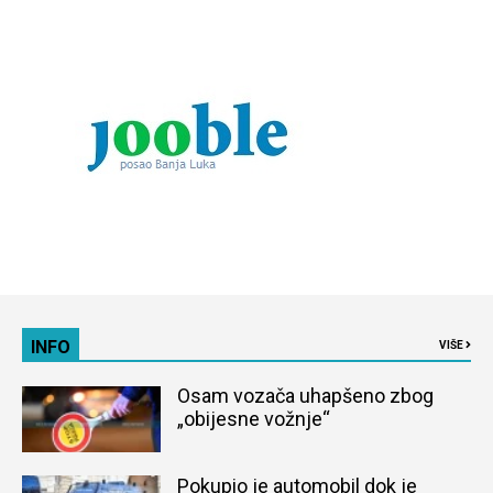
INFO
VIŠE
Osam vozača uhapšeno zbog
„obijesne vožnje“
Pokupio je automobil dok je