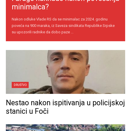
minimalca?
Nakon odluke Vlade RS da se minimalac za 2024. godinu
poveća na 900 maraka, iz Saveza sindikata Republike Srpske
su upozorili radnike da dobo paze ...
DRUŠTVO
Nestao nakon ispitivanja u policijskoj
stanici u Foči