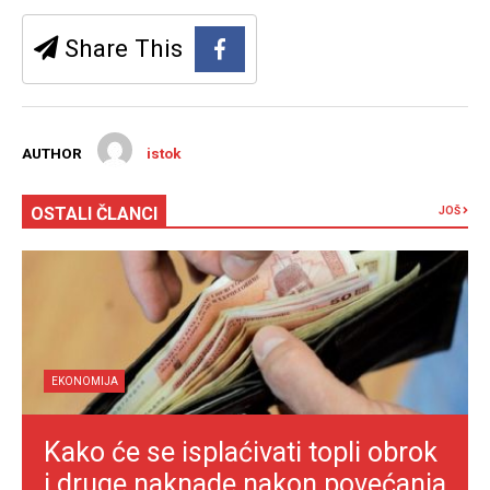
Share This
AUTHOR
istok
OSTALI ČLANCI
JOŠ
EKONOMIJA
Kako će se isplaćivati topli obrok
i druge naknade nakon povećanja