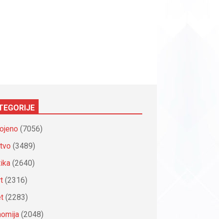
TEGORIJE
ojeno
(7056)
tvo
(3489)
tika
(2640)
t
(2316)
et
(2283)
omija
(2048)