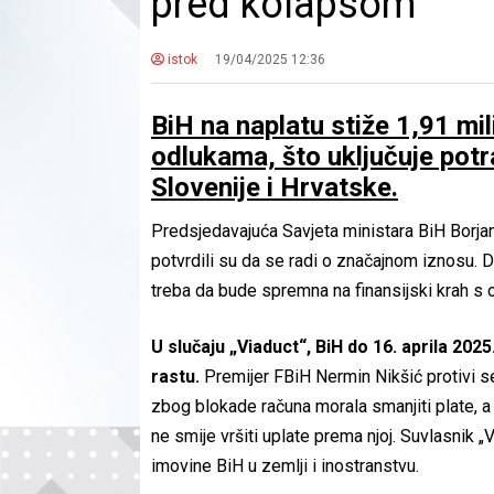
pred kolapsom
istok
19/04/2025 12:36
BiH na naplatu stiže 1,91 mi
odlukama, što uključuje potraž
Slovenije i Hrvatske.
Predsjedavajuća Savjeta ministara BiH Borja
potvrdili su da se radi o značajnom iznosu. 
treba da bude spremna na finansijski krah s 
U slučaju „Viaduct“, BiH do 16. aprila 20
rastu.
Premijer FBiH Nermin Nikšić protivi s
zbog blokade računa morala smanjiti plate, a 
ne smije vršiti uplate prema njoj. Suvlasnik „
imovine BiH u zemlji i inostranstvu.