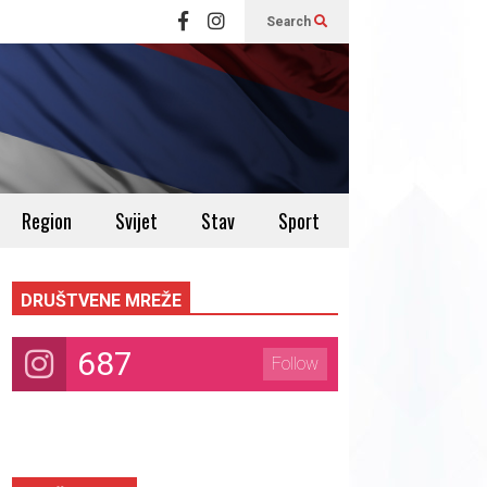
Search
Region
Svijet
Stav
Sport
DRUŠTVENE MREŽE
687
Follow