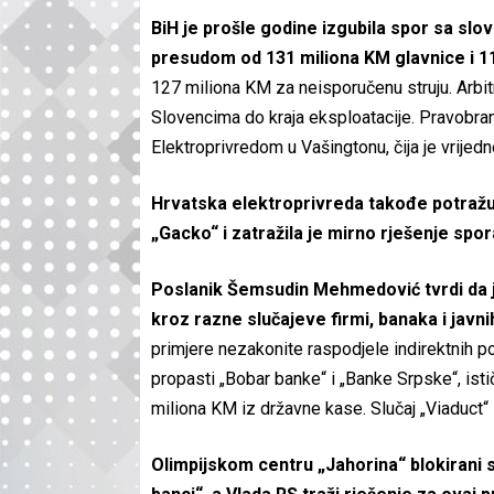
BiH je prošle godine izgubila spor sa slo
presudom od 131 miliona KM glavnice i 1
127 miliona KM za neisporučenu struju. Arbitr
Slovencima do kraja eksploatacije. Pravobra
Elektroprivredom u Vašingtonu, čija je vrijedn
Hrvatska elektroprivreda takođe potražuj
„Gacko“ i zatražila je mirno rješenje spor
Poslanik Šemsudin Mehmedović tvrdi da je
kroz razne slučajeve firmi, banaka i javn
primjere nezakonite raspodjele indirektnih 
propasti „Bobar banke“ i „Banke Srpske“, is
miliona KM iz državne kase. Slučaj „Viaduct“ 
Olimpijskom centru „Jahorina“ blokirani