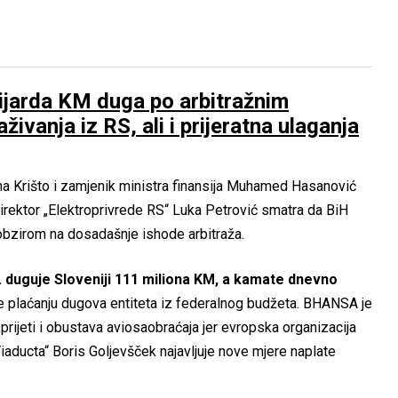
lijarda KM duga po arbitražnim
ivanja iz RS, ali i prijeratna ulaganja
na Krišto i zamjenik ministra finansija Muhamed Hasanović
Direktor „Elektroprivrede RS“ Luka Petrović smatra da BiH
obzirom na dosadašnje ishode arbitraža.
25. duguje Sloveniji 111 miliona KM, a kamate dnevno
e plaćanju dugova entiteta iz federalnog budžeta. BHANSA je
prijeti i obustava aviosaobraćaja jer evropska organizacija
Viaducta“ Boris Goljevšček najavljuje nove mjere naplate