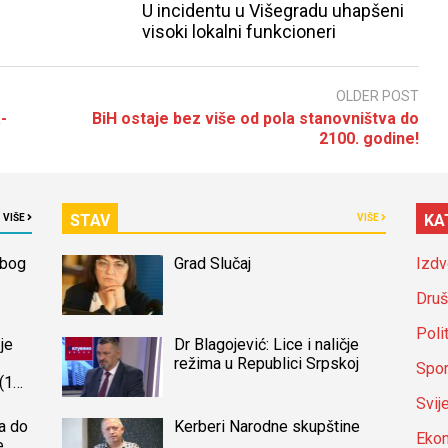
U incidentu u Višegradu uhapšeni
visoki lokalni funkcioneri
OLDER POST
-
BiH ostaje bez više od pola stanovništva do
2100. godine!
STAV
KA
VIŠE
VIŠE
zbog
Grad Slučaj
Izdv
Druš
Poli
je
Dr Blagojević: Lice i naličje
režima u Republici Srpskoj
Spor
(14)
a
Svij
a do
Kerberi Narodne skupštine
Ekon
e