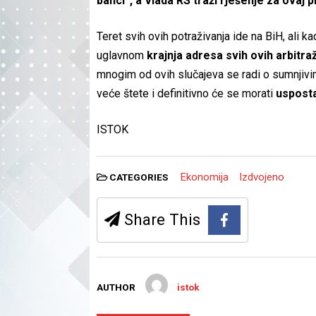
banci“, a Vlada RS traži rješenje za ovaj 
Teret svih ovih potraživanja ide na BiH, ali 
uglavnom
krajnja adresa svih ovih arbitra
mnogim od ovih slučajeva se radi o sumnjiv
veće štete i definitivno će se morati
usposta
ISTOK
Ekonomija
Izdvojeno
CATEGORIES
Share This
AUTHOR
istok