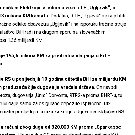
venačkim Elektroprivredom u vezi s TE „Ugljevik“, s
13 miliona KM kamata.
Dodatno, RiTE „Ugljevik“ mora platiti
ažne odluke obavezuju „Ugljevik“ i na isporuku trećine struje
nilaštvo BiH radi i na drugom sporu sa slovenačkim
ost 1,36 milijardi KM.
e 195,6 miliona KM za predratna ulaganja u RiTE
a.
 RS u posljednjih 10 godina oštetila BiH za milijardu KM
ih preduzeća čije dugove je vraćala država.
On navodi
poreza, dugovanja „Unis“ Derventa, RTRS-a prema BHRT-u, te
tičući da je samo za osigurane depozite isplaćeno 142
smatra posljednjim u nizu za koji je odgovorna isključivo RS.
 su računi zbog duga od 320.000 KM prema „Sparkasse