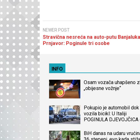
NEWER POST
Stravična nesreća na auto-putu Banjaluka
Prnjavor: Poginule tri osobe
INFO
Osam vozača uhapšeno 
„obijesne vožnje“
Pokupio je automobil dok 
vozila bicikl: U Italiji
POGINULA DJEVOJČICA 
iz BiH, naređena obdukcij
tijela
BiH danas na udaru vrućin
36 stepeni, evo kada stiž