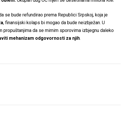
problem.
Ukupan dug OC mjeri se desetinama miliona KM.
kada se bude refundirao prema Republici Srpskoj, koja je
ža
, finansijski kolaps bi mogao da bude neizbježan. U
im propuštanjima da se mirnim sporovima izbjegnu daleko
viti mehanizam odgovornosti za njih
.