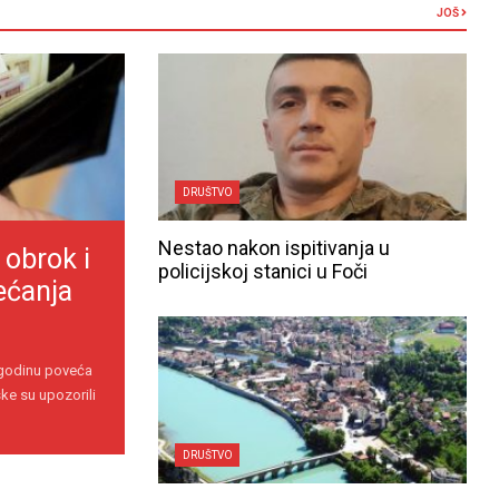
JOŠ
DRUŠTVO
Nestao nakon ispitivanja u
 obrok i
policijskoj stanici u Foči
ećanja
 godinu poveća
ke su upozorili
DRUŠTVO