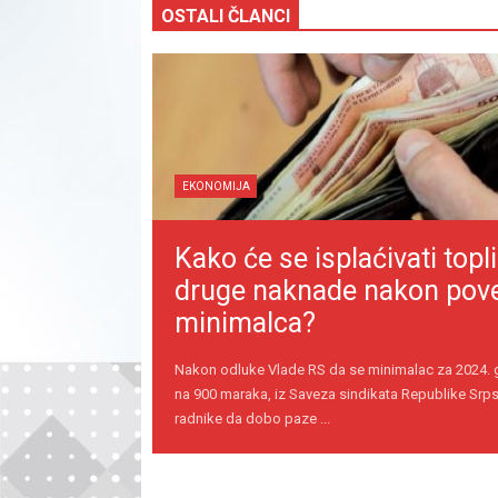
OSTALI ČLANCI
EKONOMIJA
Kako će se isplaćivati topli
druge naknade nakon pov
minimalca?
Nakon odluke Vlade RS da se minimalac za 2024.
na 900 maraka, iz Saveza sindikata Republike Srps
radnike da dobo paze ...