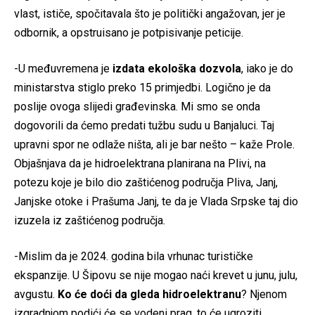
vlast, ističe, spočitavala što je politički angažovan, jer je
odbornik, a opstruisano je potpisivanje peticije.
-U međuvremena je
izdata ekološka dozvola
, iako je do
ministarstva stiglo preko 15 primjedbi. Logično je da
poslije ovoga slijedi građevinska. Mi smo se onda
dogovorili da ćemo predati tužbu sudu u Banjaluci. Taj
upravni spor ne odlaže ništa, ali je bar nešto – kaže Prole.
Objašnjava da je hidroelektrana planirana na Plivi, na
potezu koje je bilo dio zaštićenog područja Pliva, Janj,
Janjske otoke i Prašuma Janj, te da je Vlada Srpske taj dio
izuzela iz zaštićenog područja.
-Mislim da je 2024. godina bila vrhunac turističke
ekspanzije. U Šipovu se nije mogao naći krevet u junu, julu,
avgustu.
Ko će doći da gleda hidroelektranu
? Njenom
izgradnjom podići će se vodeni prag, to će ugroziti