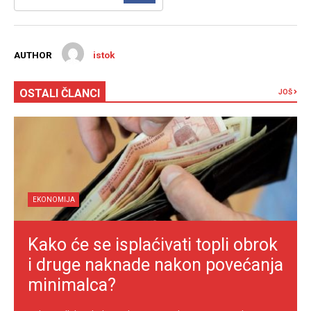
AUTHOR
istok
OSTALI ČLANCI
JOŠ
EKONOMIJA
Kako će se isplaćivati topli obrok
i druge naknade nakon povećanja
minimalca?