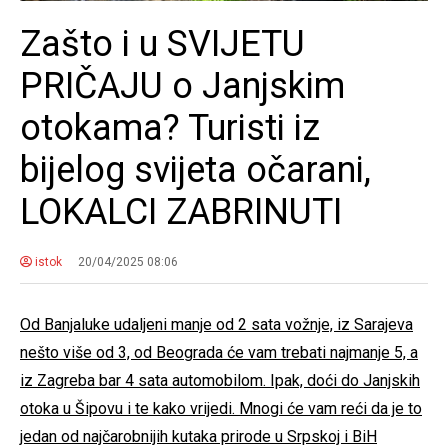
Zašto i u SVIJETU
PRIČAJU o Janjskim
otokama? Turisti iz
bijelog svijeta očarani,
LOKALCI ZABRINUTI
istok
20/04/2025 08:06
Od Banjaluke udaljeni manje od 2 sata vožnje, iz Sarajeva
nešto više od 3, od Beograda će vam trebati najmanje 5, a
iz Zagreba bar 4 sata automobilom. Ipak, doći do Janjskih
otoka u Šipovu i te kako vrijedi. Mnogi će vam reći da je to
jedan od najčarobnijih kutaka prirode u Srpskoj i BiH