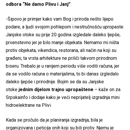
odbora “Ne damo Plivu i Janj”
.
-Šipovo je primjer kako vam Bog i priroda nešto lijepo
podare, a ljudi svojom pohlepom i nestručnošću upropaste.
Janjske otoke su prije 20 godina izgledale daleko ljepše,
prvenstevno jer je bilo manje objekata. Nemamo mi ništa
protiv objekata, vikendica, restorana, ali način na koji su
građeni, ta vrsta arhitekture ne priliči takvom prirodnom
biseru. Trebalo je u ranijem periodu više voditi računa, jer
da se vodilo računa o materijalima, to bi danas izgledalo
daleko ljepše i prirodnije. Bojim se da su Janjske
otoke
jednim dijelom trajno upropaštene
– kaže on za
Srpskainfo i dodaje kako je veći neprijatelj izgradnja mini
hidroelektrane na Plivi.
Kada se pročulo da je planiranja izgradnja, bila je
organizovana i peticija onih koji su bili protiv. Njemu je