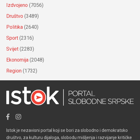
Izdvojeno
(7056)
Društvo
(3489)
Politika
(2640)
Sport
(2316)
Svijet
(2283)
Ekonomija
(2048)
Region
(1732)
Istok je nezavisni portal koji se bori za slobodno i demokratsko
društvo, za kulturu dijaloga, slobodu mišljenja i razvijanje kritičke