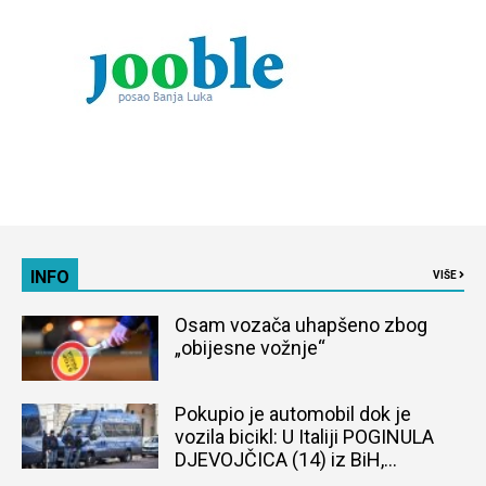
INFO
VIŠE
Osam vozača uhapšeno zbog
„obijesne vožnje“
Pokupio je automobil dok je
vozila bicikl: U Italiji POGINULA
DJEVOJČICA (14) iz BiH,
naređena obdukcija tijela