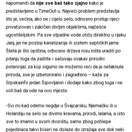
napomeniti da
nije sve baš tako sjajno
kako je
predstavljeno u TimeOut-u. Najveći problem predstavlja
što je, većina, ako ne i cijelo selo, odnosno pristup rijeci
privatizovan i zakrčen divljim objektima, najčešće
ugostiteljskim. Pa sve otpadne vode otiču direktno u rijeku
Janj, jer ne postoji kanalizacija ili sistem septičkih jama.
Šteta je što opština, odnosno država nisu ništa uradili po
pitanju toga da zaštite i sačuvaju ovakav prirodni
potencijal, za koji sigurno ne možemo reći da je netaknuta
priroda, sve je izbetonirano i zagrađeno – kaže za
Srpskainfo jedan Šipovljanin i dodaje kako zbog toga i ne
voli baš da ode na ovo mjesto.
-Svi mi kad odemo negdje u Švajcarsku, Njemačku ili u
Holandiju na selo se divimo kravama, prirodi, lalama, a isto
sve to imamo u svom dvorištu, samo zbog pohlepe
pojedinaca takvi biseri ne dolaze do izražaja sve dok neki