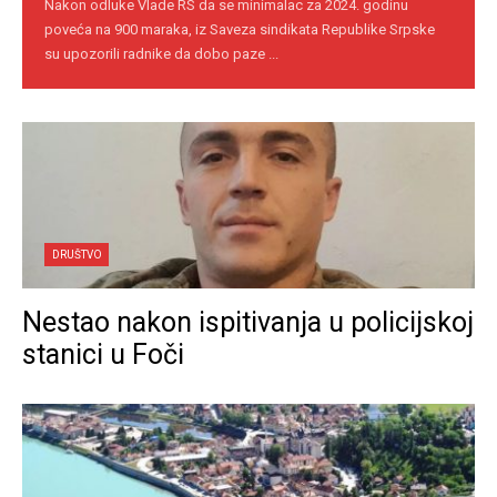
Nakon odluke Vlade RS da se minimalac za 2024. godinu
poveća na 900 maraka, iz Saveza sindikata Republike Srpske
su upozorili radnike da dobo paze ...
DRUŠTVO
Nestao nakon ispitivanja u policijskoj
stanici u Foči