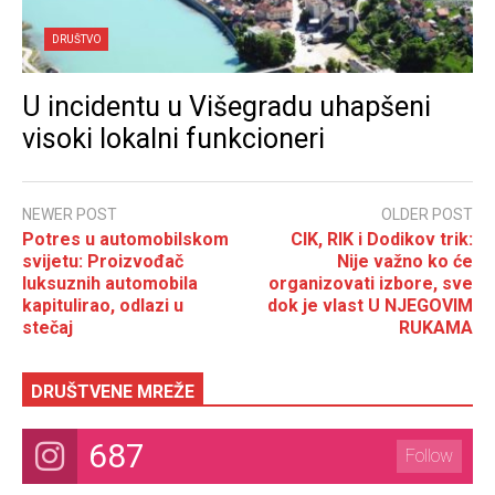
DRUŠTVO
U incidentu u Višegradu uhapšeni
visoki lokalni funkcioneri
NEWER POST
OLDER POST
Potres u automobilskom
CIK, RIK i Dodikov trik:
svijetu: Proizvođač
Nije važno ko će
luksuznih automobila
organizovati izbore, sve
kapitulirao, odlazi u
dok je vlast U NJEGOVIM
stečaj
RUKAMA
DRUŠTVENE MREŽE
687
Follow