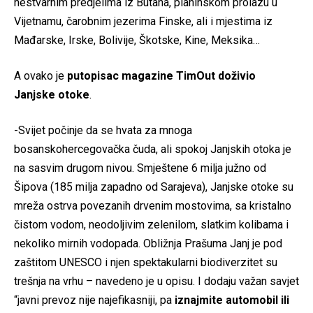
nestvarnim predjelima iz Butana, planinskom prolazu u
Vijetnamu, čarobnim jezerima Finske, ali i mjestima iz
Mađarske, Irske, Bolivije, Škotske, Kine, Meksika…
A ovako je
putopisac magazine TimOut doživio
Janjske otoke
.
-Svijet počinje da se hvata za mnoga
bosanskohercegovačka čuda, ali spokoj Janjskih otoka je
na sasvim drugom nivou. Smještene 6 milja južno od
Šipova (185 milja zapadno od Sarajeva), Janjske otoke su
mreža ostrva povezanih drvenim mostovima, sa kristalno
čistom vodom, neodoljivim zelenilom, slatkim kolibama i
nekoliko mirnih vodopada. Obližnja Prašuma Janj je pod
zaštitom UNESCO i njen spektakularni biodiverzitet su
trešnja na vrhu – navedeno je u opisu. I dodaju važan savjet
“javni prevoz nije najefikasniji, pa
iznajmite automobil ili