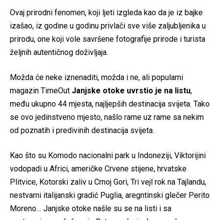
Ovaj prirodni fenomen, koji ljeti izgleda kao da je iz bajke
izašao, iz godine u godinu privlači sve više zaljubljenika u
prirodu, one koji vole savršene fotografije prirode i turista
željnih autentičnog doživljaja.
Možda će neke iznenaditi, možda i ne, ali popularni
magazin TimeOut
Janjske otoke uvrstio je na listu
,
među ukupno 44 mjesta, najljepših destinacija svijeta. Tako
se ovo jedinstveno mjesto, našlo rame uz rame sa nekim
od poznatih i predivinih destinacija svijeta.
Kao što su Komodo nacionalni park u Indoneziji, Viktorijini
vodopadi u Africi, američke Crvene stijene, hrvatske
Plitvice, Kotorski zaliv u Crnoj Gori, Tri vejl rok na Tajlandu,
nestvarni italijanski gradić Puglia, aregntinski glečer Perito
Moreno… Janjske otoke našle su se na listi i sa