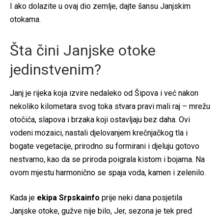
I ako dolazite u ovaj dio zemlje, dajte šansu Janjskim
otokama.
Šta čini Janjske otoke
jedinstvenim?
Janj je rijeka koja izvire nedaleko od Šipova i već nakon
nekoliko kilometara svog toka stvara pravi mali raj – mrežu
otočića, slapova i brzaka koji ostavljaju bez daha. Ovi
vodeni mozaici, nastali djelovanjem krečnjačkog tla i
bogate vegetacije, prirodno su formirani i djeluju gotovo
nestvarno, kao da se priroda poigrala kistom i bojama. Na
ovom mjestu harmonično se spaja voda, kamen i zelenilo.
Kada je
ekipa Srpskainfo
prije neki dana posjetila
Janjske otoke, gužve nije bilo, Jer, sezona je tek pred