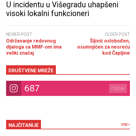
U incidentu u Višegradu uhapšeni
visoki lokalni funkcioneri
NEWER POST
OLDER POST
Održavanje redovnog
Šljivić oslobođen,
dijaloga sa MMF-om ima
osumnjičen za nesreću
veliki značaj
kod Čapljine
DRUŠTVENE MREŽE
687
Follow
NAJČITANIJE
VIŠE