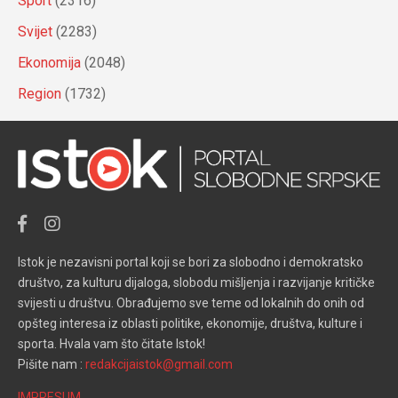
Sport
(2316)
Svijet
(2283)
Ekonomija
(2048)
Region
(1732)
Istok je nezavisni portal koji se bori za slobodno i demokratsko
društvo, za kulturu dijaloga, slobodu mišljenja i razvijanje kritičke
svijesti u društvu. Obrađujemo sve teme od lokalnih do onih od
opšteg interesa iz oblasti politike, ekonomije, društva, kulture i
sporta. Hvala vam što čitate Istok!
Pišite nam :
redakcijaistok@gmail.com
IMPRESUM