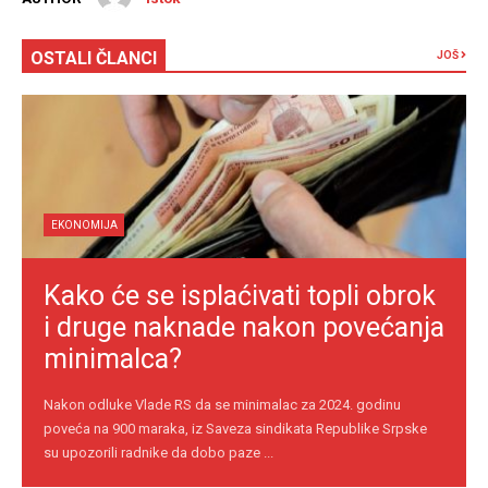
OSTALI ČLANCI
JOŠ
EKONOMIJA
Kako će se isplaćivati topli obrok
i druge naknade nakon povećanja
minimalca?
Nakon odluke Vlade RS da se minimalac za 2024. godinu
poveća na 900 maraka, iz Saveza sindikata Republike Srpske
su upozorili radnike da dobo paze ...