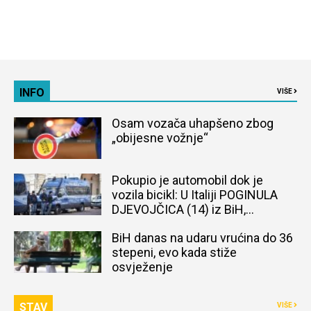
INFO
VIŠE
Osam vozača uhapšeno zbog
„obijesne vožnje“
Pokupio je automobil dok je
vozila bicikl: U Italiji POGINULA
DJEVOJČICA (14) iz BiH,
naređena obdukcija tijela
BiH danas na udaru vrućina do 36
stepeni, evo kada stiže
osvježenje
STAV
VIŠE