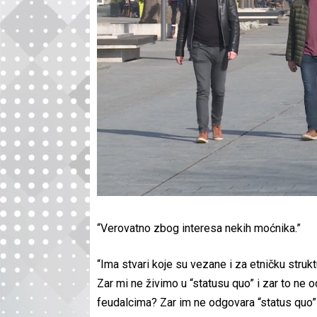
“Verovatno zbog interesa nekih moćnika.”
“Ima stvari koje su vezane i za etničku struk
Zar mi ne živimo u “statusu quo” i zar to ne
feudalcima? Zar im ne odgovara “status quo” ve