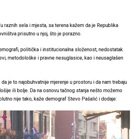
u raznih sela i mjesta, sa terena kažem da je Republika
ništva prisutno u njoj, što je porazno.
ografi, politička i institucionalna složenost, nedostatak
tjevi, metodološke i pravne nesuglasice, kao i neusaglašen
 da je to najobuhvatnije mjerenje u prostoru i da nam trebaju
 lošije ili bolje. Da na osnovu tačnog stanja nešto možemo
psolutno nije tako, kaže demograf Stevo Pašalić i dodaje: