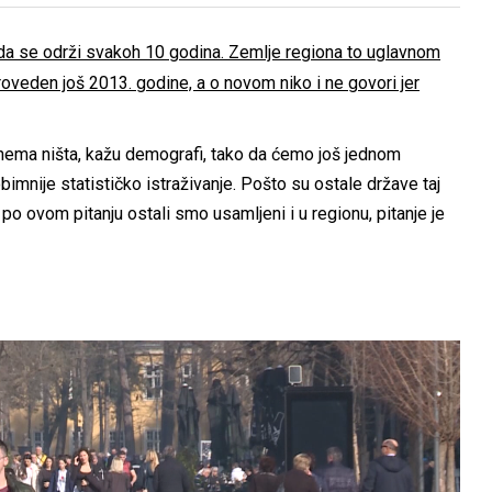
 da se održi svakoh 10 godina. Zemlje regiona to uglavnom
roveden još 2013. godine, a o novom niko i ne govori jer
nema ništa, kažu demografi, tako da ćemo još jednom
bimnije statističko istraživanje. Pošto su ostale države taj
o ovom pitanju ostali smo usamljeni i u regionu, pitanje je