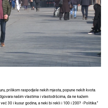
turu, prilikom raspodjele nekih mjesta, popune nekih kvota.
 odgovara našim vlastima i vlastodršcima, da ne kažem
ć 30 i kusur godina, a neki bi rekli i 100 i 200? -Politika.”