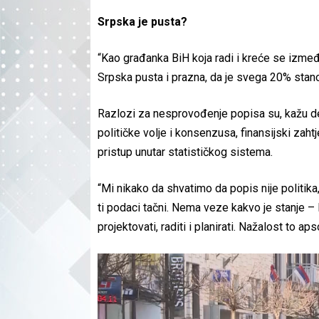
Srpska je pusta?
“Kao građanka BiH koja radi i kreće se izmeđ
Srpska pusta i prazna, da je svega 20% stanov
Razlozi za nesprovođenje popisa su, kažu dem
političke volje i konsenzusa, finansijski zah
pristup unutar statističkog sistema.
“Mi nikako da shvatimo da popis nije politika,
ti podaci tačni. Nema veze kakvo je stanje –
projektovati, raditi i planirati. Nažalost to a