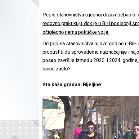
Popis stanovništva u jednoj državi trebao bi
redovno praktikuju, dok je u BiH poslednji sp
očigledno nema političke volje.
Od popisa stanovništva ni ove godine u BiH 
propustiti da sprovedemo najznačajnije i najo
posao završile između 2020. i 2024. godine, p
samo zašto?
Šta kažu građani Bijeljine: