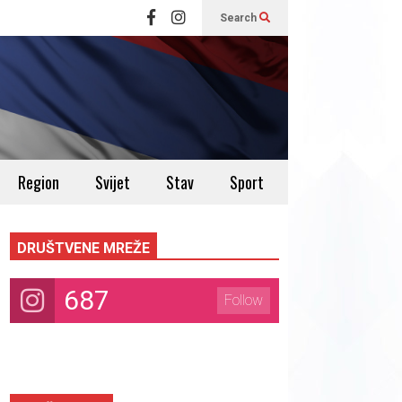
Search
Region
Svijet
Stav
Sport
DRUŠTVENE MREŽE
687
Follow