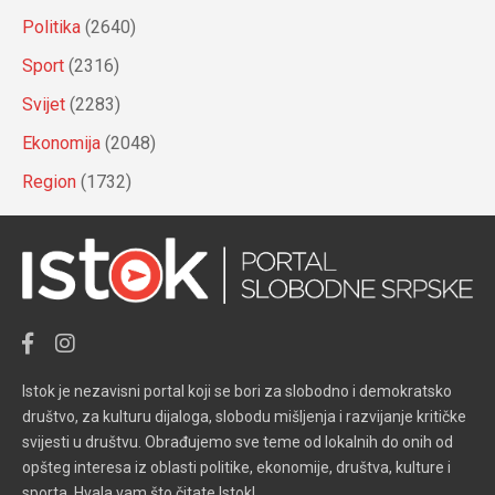
Politika
(2640)
Sport
(2316)
Svijet
(2283)
Ekonomija
(2048)
Region
(1732)
Istok je nezavisni portal koji se bori za slobodno i demokratsko
društvo, za kulturu dijaloga, slobodu mišljenja i razvijanje kritičke
svijesti u društvu. Obrađujemo sve teme od lokalnih do onih od
opšteg interesa iz oblasti politike, ekonomije, društva, kulture i
sporta. Hvala vam što čitate Istok!