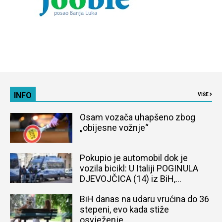
INFO
VIŠE
Osam vozača uhapšeno zbog
„obijesne vožnje“
Pokupio je automobil dok je
vozila bicikl: U Italiji POGINULA
DJEVOJČICA (14) iz BiH,
naređena obdukcija tijela
BiH danas na udaru vrućina do 36
stepeni, evo kada stiže
osvježenje