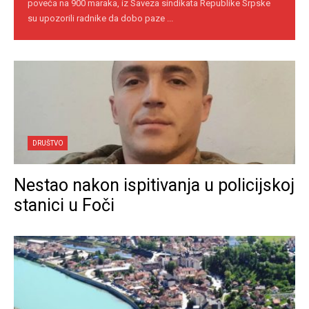
poveća na 900 maraka, iz Saveza sindikata Republike Srpske
su upozorili radnike da dobo paze ...
DRUŠTVO
Nestao nakon ispitivanja u policijskoj
stanici u Foči