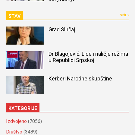
STAV
VIŠE
Grad Slučaj
Dr Blagojević: Lice i naličje režima
u Republici Srpskoj
Kerberi Narodne skupštine
KATEGORIJE
Izdvojeno
(7056)
Društvo
(3489)