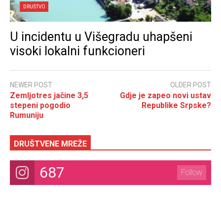
DRUŠTVO
U incidentu u Višegradu uhapšeni
visoki lokalni funkcioneri
NEWER POST
OLDER POST
Zemljotres jačine 3,5
Gdje je zapeo novi ustav
stepeni pogodio
Republike Srpske?
Rumuniju
DRUŠTVENE MREŽE
687
Follow