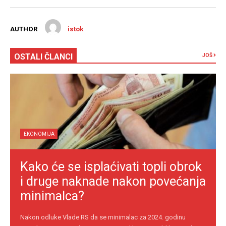
AUTHOR
istok
OSTALI ČLANCI
JOŠ
EKONOMIJA
Kako će se isplaćivati topli obrok
i druge naknade nakon povećanja
minimalca?
Nakon odluke Vlade RS da se minimalac za 2024. godinu