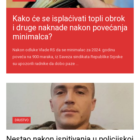
Kako će se isplaćivati topli obrok
i druge naknade nakon povećanja
minimalca?
Nakon odluke Vlade RS da se minimalac za 2024. godinu
poveća na 900 maraka, iz Saveza sindikata Republike Srpske
su upozorili radnike da dobo paze ...
DRUŠTVO
Nestao nakon ispitivanja u policijskoj