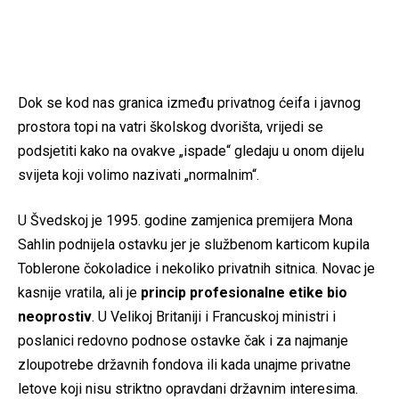
Dok se kod nas granica između privatnog ćeifa i javnog
prostora topi na vatri školskog dvorišta, vrijedi se
podsjetiti kako na ovakve „ispade“ gledaju u onom dijelu
svijeta koji volimo nazivati „normalnim“.
U Švedskoj je 1995. godine zamjenica premijera Mona
Sahlin podnijela ostavku jer je službenom karticom kupila
Toblerone čokoladice i nekoliko privatnih sitnica. Novac je
kasnije vratila, ali je
princip profesionalne etike bio
neoprostiv
. U Velikoj Britaniji i Francuskoj ministri i
poslanici redovno podnose ostavke čak i za najmanje
zloupotrebe državnih fondova ili kada unajme privatne
letove koji nisu striktno opravdani državnim interesima.