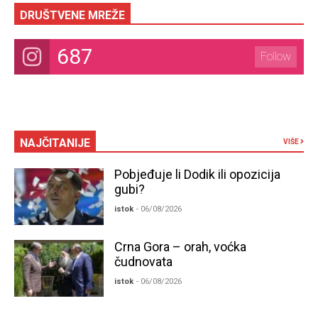
DRUŠTVENE MREŽE
687
Follow
NAJČITANIJE
VIŠE
Pobjeđuje li Dodik ili opozicija
gubi?
istok
- 06/08/2026
Crna Gora – orah, voćka
čudnovata
istok
- 06/08/2026