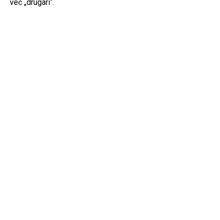
već „drugari“.