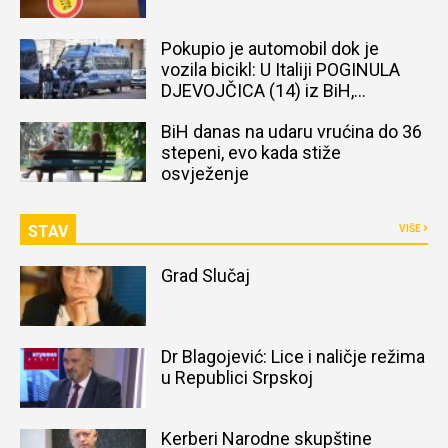
Pokupio je automobil dok je
vozila bicikl: U Italiji POGINULA
DJEVOJČICA (14) iz BiH,
naređena obdukcija tijela
BiH danas na udaru vrućina do 36
stepeni, evo kada stiže
osvježenje
STAV
VIŠE
Grad Slučaj
Dr Blagojević: Lice i naličje režima
u Republici Srpskoj
Kerberi Narodne skupštine