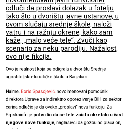
odluči da proslavi dolazak u fotelju
tako što u dvorištu javne ustanove, u
ovom slučaju srednje škole, naloži
vatru i na ražnju okrene, kako sam
kaže, „malo veće tele“. Zvuči kao
scenario za neku parodiju. Nažalost,
ovo nije fikcija.
Ovo je realnost koja se odigrala u dvorištu Srednje
ugostiteljsko-turističke škole u Banjaluci.
Naime,
Boris Spasojević,
novoimenovani pomoćnik
direktora Uprave za indirektno oporezivanje BiH za sektor
carina odlučio je da ovako „proslavi“ novu funkciju. Za
Srpskainfo je
potvrdio da se tele zaista okretalo u čast
njegove nove funkcije
, naglasivši da gozbu ne plaća on,