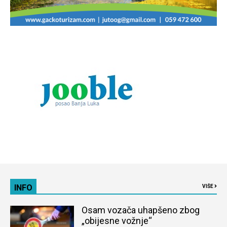
INFO
VIŠE
Osam vozača uhapšeno zbog
„obijesne vožnje“