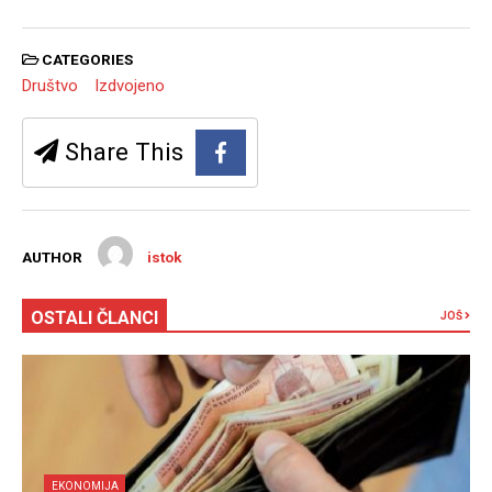
CATEGORIES
Društvo
Izdvojeno
Share This
AUTHOR
istok
OSTALI ČLANCI
JOŠ
EKONOMIJA