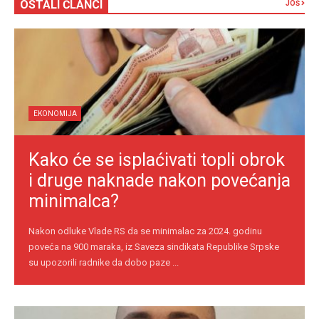
OSTALI ČLANCI
JOŠ
EKONOMIJA
Kako će se isplaćivati topli obrok
i druge naknade nakon povećanja
minimalca?
Nakon odluke Vlade RS da se minimalac za 2024. godinu
poveća na 900 maraka, iz Saveza sindikata Republike Srpske
su upozorili radnike da dobo paze ...