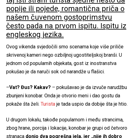
popije ili pojede, romantična priča o
našem čuvenom gostoprimstvu
često pada na prvom ispitu. Ispitu iz
engleskog jezika.
Ovog vikenda svjedočili smo scenama koje više priliče
skrivenoj kameri nego ozbiljnoj ugostiteljskoj branši. U
jednom od popularnih objekata, gost iz inostranstva
pokušao je da naruči sok od narandže u flašici.
–
Vat? Đus? Kakav?
– pokušavao je da izvuče narudžbu
zbunjeni konobar. Onda je otvorio meni i dao gostu da
pokaže šta želi.
Turista
je tada uspio da dobije šta je htio.
U drugom lokalu, takođe popularnom i među strancima,
zbog hrane, porcija i lokacije, konobar je grupi od četvoro
stranaca
donio dva pogrešna jela, jer „nije ih dobro