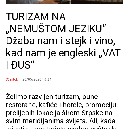
TURIZAM NA
„NEMUŠTOM JEZIKU“
Džaba nam i stejk i vino,
kad nam je engleski „VAT
I ĐUS“
istok
26/05/2026 10:24
Želimo razvijen turizam, pune
restorane, kafiće i hotele, promociju
prelijepih lokacija širom Srpske na
svim meridijanima svijeta. Ali, kada
taj isti strani turista sjedne nešto da