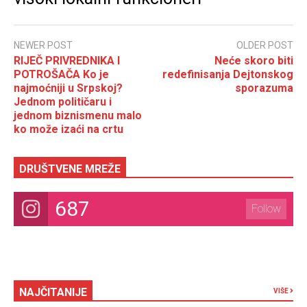
NEWER POST
OLDER POST
RIJEČ PRIVREDNIKA I
Neće skoro biti
POTROŠAČA Ko je
redefinisanja Dejtonskog
najmoćniji u Srpskoj?
sporazuma
Jednom političaru i
jednom biznismenu malo
ko može izaći na crtu
DRUŠTVENE MREŽE
687
Follow
NAJČITANIJE
VIŠE