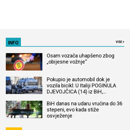
INFO
VIŠE
Osam vozača uhapšeno zbog
„obijesne vožnje“
Pokupio je automobil dok je
vozila bicikl: U Italiji POGINULA
DJEVOJČICA (14) iz BiH,
naređena obdukcija tijela
BiH danas na udaru vrućina do 36
stepeni, evo kada stiže
osvježenje