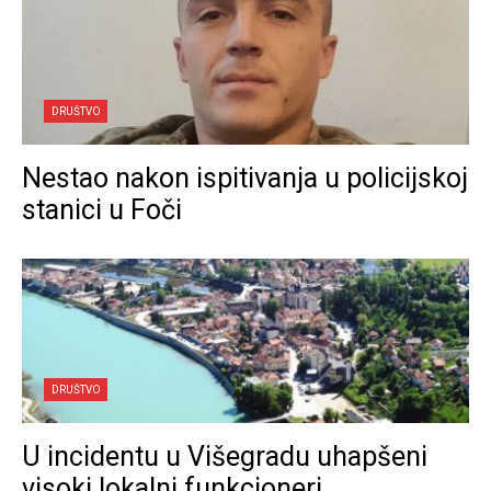
DRUŠTVO
Nestao nakon ispitivanja u policijskoj
stanici u Foči
DRUŠTVO
U incidentu u Višegradu uhapšeni
visoki lokalni funkcioneri