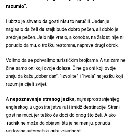
razumio“.
I ubrzo je shvatio da gosti nisu to naručili. Jedan je
naglasio da želi da stejk bude dobro pečen, ali dobio je
srednje pečen. Jelo nije vratio, a konobar, na žalost, nije ni
ponudio da mu, o trošku restorana, naprave drugi obrok.
Volimo da se pohvalimo turističkim brojkama. A turizam ne
čine samo oni koji ovdje dolaze. Čine ga oni koji ovdje
znaju da kažu „dobar dan”, “izvolite” i “hvala” na jeziku koji
razumije cijeli svijet.
A
nepoznavanje stranog jezika,
najrasprostranjenijeg
engleskog, u ugostiteljstvu ruši imidž destinacije. Strani
gost na muci, jer teško će doći do onog što želi. A ako
radnik ne može da objasni šta je na meniju, ponuda
restorana automatski gubi vrijednost.