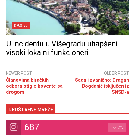
DRUŠTVO
U incidentu u Višegradu uhapšeni
visoki lokalni funkcioneri
NEWER POST
OLDER POST
Članovima biračkih
Sada i zvanično: Dragan
odbora stigle koverte sa
Bogdanić isključen iz
drogom
SNSD-a
DRUŠTVENE MREŽE
687
Follow