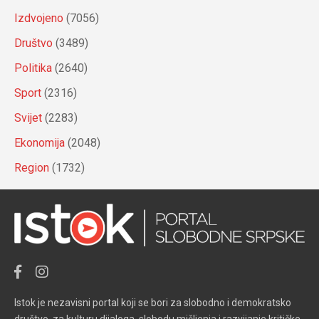
Izdvojeno
(7056)
Društvo
(3489)
Politika
(2640)
Sport
(2316)
Svijet
(2283)
Ekonomija
(2048)
Region
(1732)
Istok je nezavisni portal koji se bori za slobodno i demokratsko