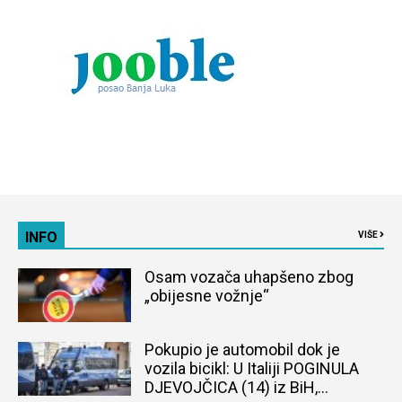
INFO
VIŠE
Osam vozača uhapšeno zbog
„obijesne vožnje“
Pokupio je automobil dok je
vozila bicikl: U Italiji POGINULA
DJEVOJČICA (14) iz BiH,