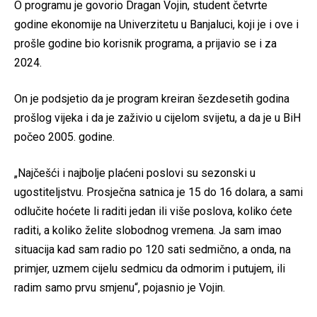
O programu je govorio Dragan Vojin, student četvrte
godine ekonomije na Univerzitetu u Banjaluci, koji je i ove i
prošle godine bio korisnik programa, a prijavio se i za
2024.
On je podsjetio da je program kreiran šezdesetih godina
prošlog vijeka i da je zaživio u cijelom svijetu, a da je u BiH
počeo 2005. godine.
„Najčešći i najbolje plaćeni poslovi su sezonski u
ugostiteljstvu. Prosječna satnica je 15 do 16 dolara, a sami
odlučite hoćete li raditi jedan ili više poslova, koliko ćete
raditi, a koliko želite slobodnog vremena. Ja sam imao
situacija kad sam radio po 120 sati sedmično, a onda, na
primjer, uzmem cijelu sedmicu da odmorim i putujem, ili
radim samo prvu smjenu“, pojasnio je Vojin.