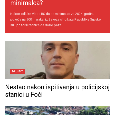
minimalca?
Nakon odluke Vlade RS da se minimalac za 2024. godinu
poveća na 900 maraka, iz Saveza sindikata Republike Srpske
su upozorili radnike da dobo paze ...
DRUŠTVO
Nestao nakon ispitivanja u policijskoj
stanici u Foči