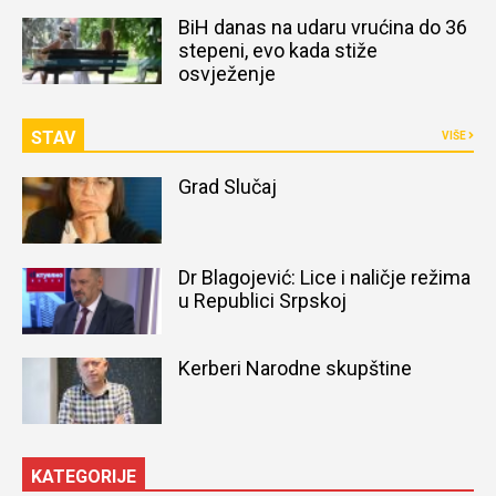
naređena obdukcija tijela
BiH danas na udaru vrućina do 36
stepeni, evo kada stiže
osvježenje
STAV
VIŠE
Grad Slučaj
Dr Blagojević: Lice i naličje režima
u Republici Srpskoj
Kerberi Narodne skupštine
KATEGORIJE