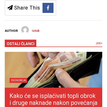
Share This
AUTHOR
istok
OSTALI ČLANCI
JOŠ
EKONOMIJA
Kako će se isplaćivati topli obrok
i druge naknade nakon povećanja