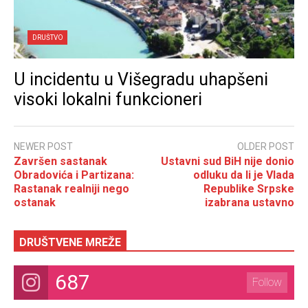
DRUŠTVO
U incidentu u Višegradu uhapšeni
visoki lokalni funkcioneri
NEWER POST
OLDER POST
Završen sastanak
Ustavni sud BiH nije donio
Obradovića i Partizana:
odluku da li je Vlada
Rastanak realniji nego
Republike Srpske
ostanak
izabrana ustavno
DRUŠTVENE MREŽE
687
Follow