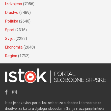
Izdvojeno
(7056)
Društvo
(3489)
Politika
(2640)
Sport
(2316)
Svijet
(2283)
Ekonomija
(2048)
Region
(1732)
Istok je nezavisni portal koji se bori za slobodno i demokratsko
društvo, za kulturu dijaloga, slobodu mišljenja i razvijanje kritičke