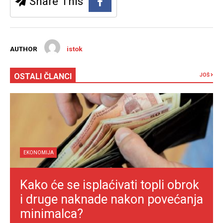
Share This
AUTHOR
istok
OSTALI ČLANCI
JOŠ
EKONOMIJA
Kako će se isplaćivati topli obrok
i druge naknade nakon povećanja
minimalca?