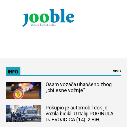
INFO
VIŠE
Osam vozača uhapšeno zbog
„obijesne vožnje“
Pokupio je automobil dok je
vozila bicikl: U Italiji POGINULA
DJEVOJČICA (14) iz BiH,
naređena obdukcija tijela