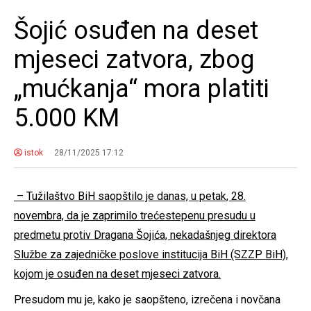
Šojić osuđen na deset
mjeseci zatvora, zbog
„mućkanja“ mora platiti
5.000 KM
istok
28/11/2025 17:12
– Tužilaštvo BiH saopštilo je danas, u petak, 28.
novembra, da je zaprimilo trećestepenu presudu u
predmetu protiv Dragana Šojića, nekadašnjeg direktora
Službe za zajedničke poslove institucija BiH (SZZP BiH),
kojom je osuđen na deset mjeseci zatvora.
Presudom mu je, kako je saopšteno, izrečena i novčana