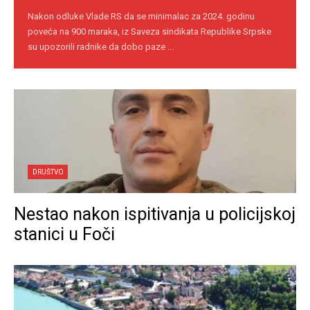
Nakon odluke Vlade RS da se minimalac za 2024. godinu
poveća na 900 maraka, iz Saveza sindikata Republike Srpske
su upozorili radnike da dobo paze ...
DRUŠTVO
Nestao nakon ispitivanja u policijskoj
stanici u Foči