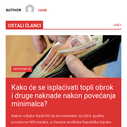
AUTHOR
istok
OSTALI ČLANCI
JOŠ
EKONOMIJA
Kako će se isplaćivati topli obrok
i druge naknade nakon povećanja
minimalca?
Nakon odluke Vlade RS da se minimalac za 2024. godinu
poveća na 900 maraka, iz Saveza sindikata Republike Srpske