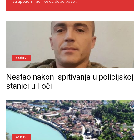
su upozorili radnike da dobo paze ...
DRUŠTVO
Nestao nakon ispitivanja u policijskoj
stanici u Foči
DRUŠTVO