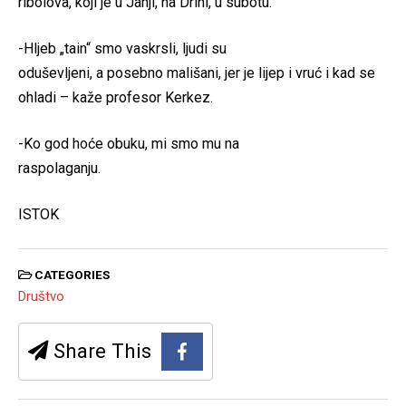
ribolova, koji je u Janji, na Drini, u subotu.
-Hljeb „tain“ smo vaskrsli, ljudi su
oduševljeni, a posebno mališani, jer je lijep i vruć i kad se
ohladi – kaže profesor Kerkez.
-Ko god hoće obuku, mi smo mu na
raspolaganju.
ISTOK
CATEGORIES
Društvo
Share This