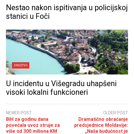
Nestao nakon ispitivanja u policijskoj
stanici u Foči
DRUŠTVO
U incidentu u Višegradu uhapšeni
visoki lokalni funkcioneri
NEWER POST
OLDER POST
BiH za godinu dana
Dramatično obraćanje
povećala uvoz struje za
predsjednice Moldavije:
više od 300 miliona KM
„Naša budućnost je