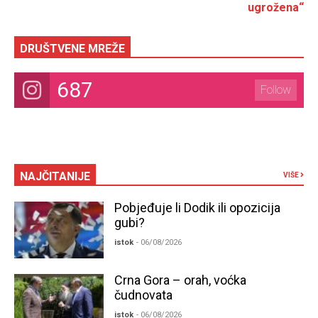
ugrožena“
DRUŠTVENE MREŽE
687
Follow
NAJČITANIJE
VIŠE
Pobjeđuje li Dodik ili opozicija
gubi?
istok
- 06/08/2026
Crna Gora – orah, voćka
čudnovata
istok
- 06/08/2026