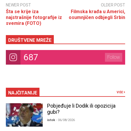
NEWER POST
OLDER POST
Šta se krije iza
Filmska krađa u Americi,
najstrašnije fotografije iz
osumnjičen odbjegli Srbin
svemira (FOTO)
DRUŠTVENE MREŽE
687
Follow
NAJČITANIJE
VIŠE
Pobjeđuje li Dodik ili opozicija
gubi?
istok
- 06/08/2026