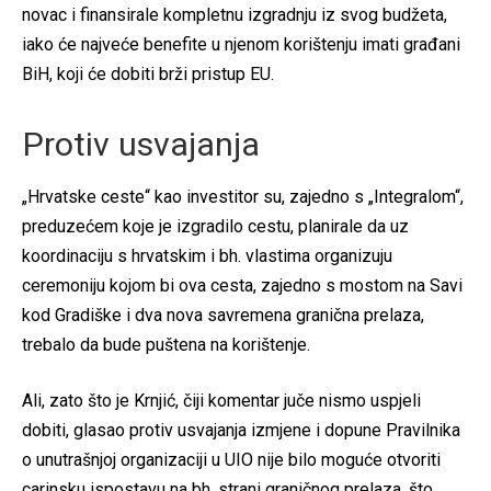
novac i finansirale kompletnu izgradnju iz svog budžeta,
iako će najveće benefite u njenom korištenju imati građani
BiH, koji će dobiti brži pristup EU.
Protiv usvajanja
„Hrvatske ceste“ kao investitor su, zajedno s „Integralom“,
preduzećem koje je izgradilo cestu, planirale da uz
koordinaciju s hrvatskim i bh. vlastima organizuju
ceremoniju kojom bi ova cesta, zajedno s mostom na Savi
kod Gradiške i dva nova savremena granična prelaza,
trebalo da bude puštena na korištenje.
Ali, zato što je Krnjić, čiji komentar juče nismo uspjeli
dobiti, glasao protiv usvajanja izmjene i dopune Pravilnika
o unutrašnjoj organizaciji u UIO nije bilo moguće otvoriti
carinsku ispostavu na bh. strani graničnog prelaza, što