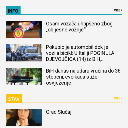
INFO
VIŠE
Osam vozača uhapšeno zbog
„obijesne vožnje“
Pokupio je automobil dok je
vozila bicikl: U Italiji POGINULA
DJEVOJČICA (14) iz BiH,
naređena obdukcija tijela
BiH danas na udaru vrućina do 36
stepeni, evo kada stiže
osvježenje
STAV
VIŠE
Grad Slučaj