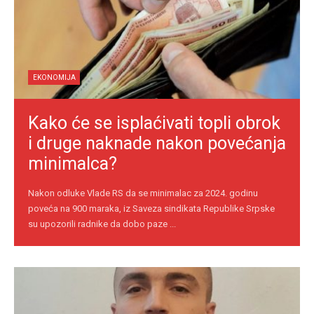
EKONOMIJA
Kako će se isplaćivati topli obrok
i druge naknade nakon povećanja
minimalca?
Nakon odluke Vlade RS da se minimalac za 2024. godinu
poveća na 900 maraka, iz Saveza sindikata Republike Srpske
su upozorili radnike da dobo paze ...