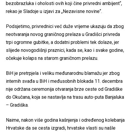
bezobrazluka i oholosti ovih koji čine privredni ambijent“,
rekao je Sladoje u izjavi za „Nezavisne novine“.
Podsjetimo, privrednici već duže vrijeme ukazuju da zbog
neotvaranja novog graničnog prelaza u Gradišci privreda
trpi ogromne gubitke, a dodatni problemi tek dolaze, jer
slijede novogodišnji praznici, kada se, kao i svake godine,
očekuje kolaps na starom graničnom prelazu.
BiH je pretrpjela i veliku međunarodnu blamažu jer zbog
internih svađa u BiH i međusobnih blokada 11. decembra
nije održana ceremonija otvaranja brze ceste od Gradiške
do Okučana, koja se nastavlja na trasu auto-puta Banjaluka
– Gradiška.
Naime, nakon više godina kašnjenja i određenog kolebanja
Hrvatske da se cesta izgradi, hrvatske vlasti su našle