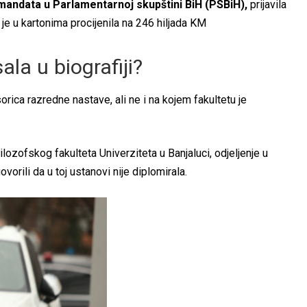
andata u Parlamentarnoj skupštini BiH (PSBiH),
prijavila
e je u kartonima procijenila na 246 hiljada KM
ala u biografiji?
sorica razredne nastave, ali ne i na kojem fakultetu je
ilozofskog fakulteta Univerziteta u Banjaluci, odjeljenje u
vorili da u toj ustanovi nije diplomirala.