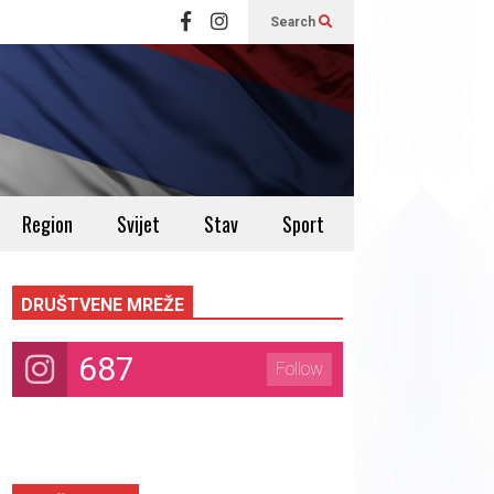
Search
Region
Svijet
Stav
Sport
DRUŠTVENE MREŽE
687
Follow