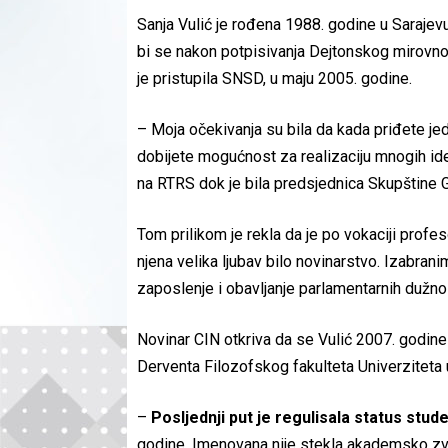
Sanja Vulić je rođena 1988. godine u Sarajev
bi se nakon potpisivanja Dejtonskog mirovno
je pristupila SNSD, u maju 2005. godine.
– Moja očekivanja su bila da kada priđete jedn
dobijete mogućnost za realizaciju mnogih ide
na RTRS dok je bila predsjednica Skupštine 
Tom prilikom je rekla da je po vokaciji profes
njena velika ljubav bilo novinarstvo. Izabra
zaposlenje i obavljanje parlamentarnih dužnos
Novinar CIN otkriva da se Vulić 2007. godine
Derventa Filozofskog fakulteta Univerziteta 
–
Posljednji put je regulisala status st
godine. Imenovana nije stekla akademsko zva