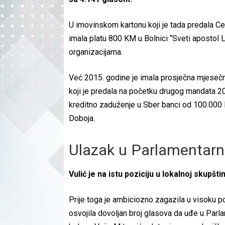
U imovinskom kartonu koji je tada predala Cent
imala platu 800 KM u Bolnici “Sveti apostol 
organizacijama.
Već 2015. godine je imala prosječna mjesečn
koji je predala na početku drugog mandata 20
kreditno zaduženje u Sber banci od 100.000 
Doboja.
Ulazak u Parlamentarn
Vulić je na istu poziciju u lokalnoj skupšt
Prije toga je ambiciozno zagazila u visoku p
osvojila dovoljan broj glasova da uđe u Parlam