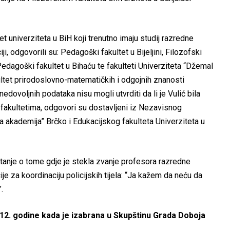
t univerziteta u BiH koji trenutno imaju studij razredne
i, odgovorili su: Pedagoški fakultet u Bijeljini, Filozofski
, Pedagoški fakultet u Bihaću te fakulteti Univerziteta “Džemal
ultet prirodoslovno-matematičkih i odgojnih znanosti
dovoljnih podataka nisu mogli utvrditi da li je Vulić bila
im fakultetima, odgovori su dostavljeni iz Nezavisnog
na akademija” Brčko i Edukacijskog fakulteta Univerziteta u
tanje o tome gdje je stekla zvanje profesora razredne
ije za koordinaciju policijskih tijela: “Ja kažem da neću da
.
2012. godine kada je izabrana u Skupštinu Grada Doboja