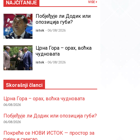
NAJČITANIJE
VIŠE
Побјеђује ли Додик или
опозиција губи?
istok
- 06/08/2026
Црна Гора – орах, воћка
чудновата
istok
- 06/08/2026
Skorašnji članci
Црна Гора – орах, воћка чудновата
06/08/2026
Побјеђује ли Додик или опозиција губи?
06/08/2026
Покреће се НОВИ ИСТОК — простор за
ријеч и смисао