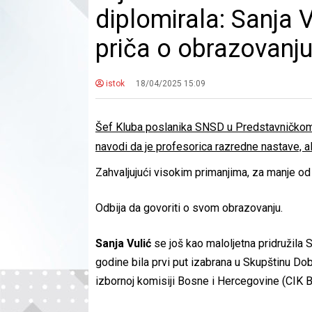
diplomirala: Sanja V
priča o obrazovanju 
istok
18/04/2025 15:09
Šef Kluba poslanika SNSD u Predstavničkom 
navodi da je profesorica razredne nastave, ali 
Zahvaljujući visokim primanjima, za manje od
Odbija da govoriti o svom obrazovanju.
Sanja Vulić
se još kao maloljetna pridružila
godine bila prvi put izabrana u Skupštinu Do
izbornoj komisiji Bosne i Hercegovine (CIK Bi