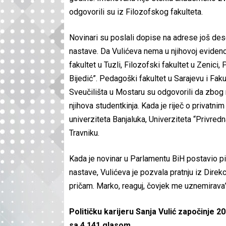
odgovorili su iz Filozofskog fakulteta.
Novinari su poslali dopise na adrese još dese
nastave. Da Vulićeva nema u njihovoj evidencij
fakultet u Tuzli, Filozofski fakultet u Zenici
Bijedić”. Pedagoški fakultet u Sarajevu i Fak
Sveučilišta u Mostaru su odgovorili da zbog ne
njihova studentkinja. Kada je riječ o privatn
univerziteta Banjaluka, Univerziteta “Privred
Travniku.
Kada je novinar u Parlamentu BiH postavio pi
nastave, Vulićeva je pozvala pratnju iz Direkc
pričam. Marko, reaguj, čovjek me uznemirava”
Političku karijeru Sanja Vulić započinje 
sa 4.141 glasom.