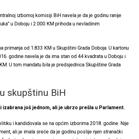
ralnoj izbornoj komisiji BiH navela je da je godinu ranije
Luka” u Doboju i 2.000 KM prihoda u nevladinim
a primanja od 1.833 KM u Skupštini Grada Doboja. U kartonu
16. godine navela je da ima stan od 44 kvadrata u Doboju i
KM. U tom mandatu bila je predsjednica Skupštine Grada
u skupštinu BiH
ini izabrana još jednom, ali je ubrzo prešla u Parlament.
olitiku i kandidovala se na općim izborima 2018. godine. Nije
ent, ali je imala sreće da je godinu poslije njen stranački