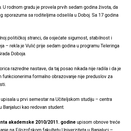
u. U rodnom gradu je provela prvih sedam godina života, da
g sporazuma sa roditeljima odselila u Doboj. Sa 17 godina
oj političkoj stranci, da osjećate sigurnost, stabilnost i
ja – rekla je Vulić prije sedam godina u programu Teleringa
Grada Doboja.
orica razredne nastave, da taj posao nikada nije radila i da je
nim funkcionerima formalno obrazovanje nije preduslov za
ti.
 upisala u prvi semestar na Učiteljskom studiju – centra
u Banjaluci kao redovan student.
udenta akademske 2010/2011. godine
upisom obnove treće
nje na Filozofskom fakultetu Univerziteta u Banjaluci –