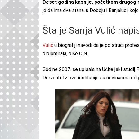
Deset godina kasnije, početkom drugog m
je da ima dva stana, u Doboju i Banjaluci, koj
Šta je Sanja Vulić napis
Vulić
u biografiji navodi da je po struci profe
diplomirala, piše CiN.
Godine 2007. se upisala na Učiteljski studij F
Derventi. Iz ove institucije su novinarima odgo