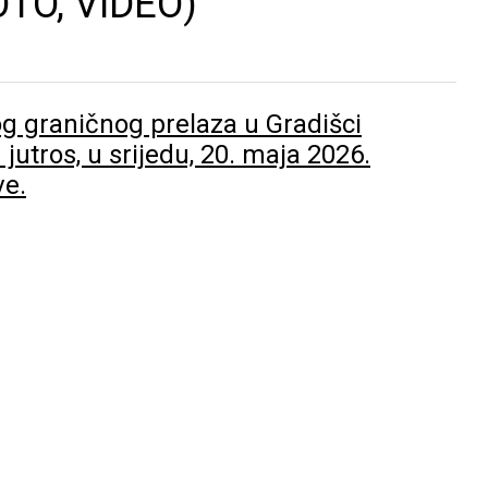
FOTO, VIDEO)
g graničnog prelaza u Gradišci
 jutros, u srijedu, 20. maja 2026.
ve.