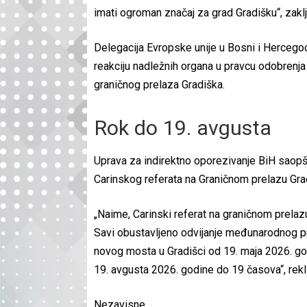
imati ogroman značaj za grad Gradišku“, zaklj
Delegacija Evropske unije u Bosni i Hercegoci
reakciju nadležnih organa u pravcu odobrenj
graničnog prelaza Gradiška.
Rok do 19. avgusta
Uprava za indirektno oporezivanje BiH saopšt
Carinskog referata na Graničnom prelazu Grad
„Naime, Carinski referat na graničnom prelazu
Savi obustavljeno odvijanje međunarodnog pr
novog mosta u Gradišci od 19. maja 2026. god
19. avgusta 2026. godine do 19 časova“, rekli
Nezavisne