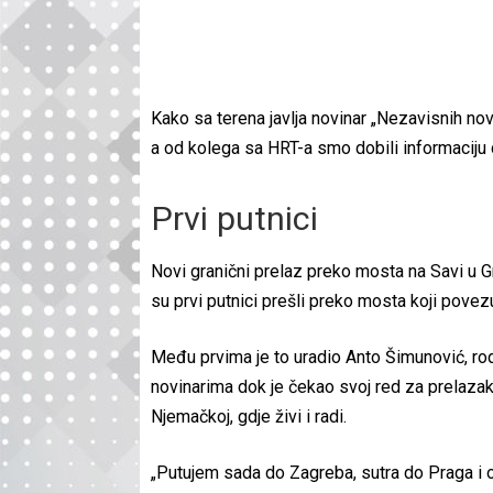
Kako sa terena javlja novinar „Nezavisnih nov
a od kolega sa HRT-a smo dobili informaciju 
Prvi putnici
Novi granični prelaz preko mosta na Savi u G
su prvi putnici prešli preko mosta koji povez
Među prvima je to uradio Anto Šimunović, ro
novinarima dok je čekao svoj red za prelazak
Njemačkoj, gdje živi i radi.
„Putujem sada do Zagreba, sutra do Praga i on