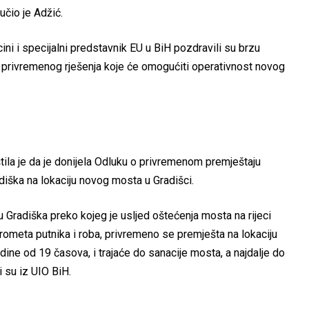
učio je Adžić.
ni i specijalni predstavnik EU u BiH pozdravili su brzu
a privremenog rješenja koje će omogućiti operativnost novog
ila je da je donijela Odluku o privremenom premještaju
iška na lokaciju novog mosta u Gradišci.
 Gradiška preko kojeg je usljed oštećenja mosta na rijeci
ometa putnika i roba, privremeno se premješta na lokaciju
ine od 19 časova, i trajaće do sanacije mosta, a najdalje do
 su iz UIO BiH.