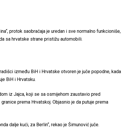
ina“, protok saobraćaja je uredan i sve normalno funkcioniše,
da sa hrvatske strane pristižu automobili.
radišci između BiH i Hrvatske otvoren je juče popodne, kada
uje BiH i Hrvatsku.
dom iz Jajca, koji se sa osmijehom zaustavio pred
 granice prema Hrvatskoj. Objasnio je da putuje prema
da dalje kući, za Berlin“, rekao je Šimunović juče.