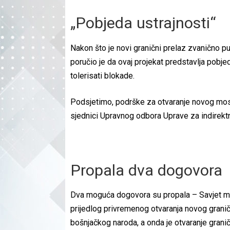
„Pobjeda ustrajnosti“
Nakon što je novi granični prelaz zvanično pu
poručio je da ovaj projekat predstavlja pobje
tolerisati blokade.
Podsjetimo, podrške za otvaranje novog mosta 
sjednici Upravnog odbora Uprave za indirekt
Propala dva dogovora
Dva moguća dogovora su propala – Savjet mini
prijedlog privremenog otvaranja novog graničn
bošnjačkog naroda, a onda je otvaranje granič