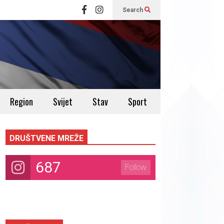
Search
Region
Svijet
Stav
Sport
DRUŠTVENE MREŽE
687
Follow