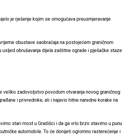
ijelo je rješenje kojim se omogućava preusmjeravanje
 vrijeme obustave saobraćaja na postojećem graničnom
ru usljed obrušavanja dijela zaštitne ograde i pješačke staze
je veliko zadovoljstvo povodom otvaranja novog graničnog
građane i privrednike, ali i najavio hitne naredne korake na
ovimo stari most u Gradišci i da ga vrlo brzo stavimo u punu
putničke automobile. To će donijeti ogromno rasterećenje i