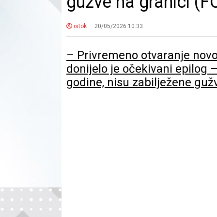
gužve na granici (
istok
20/05/2026 10:33
– Privremeno otvaranje novo
donijelo je očekivani epilog –
godine, nisu zabilježene guž