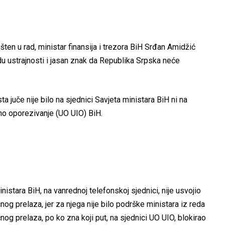
šten u rad, ministar finansija i trezora BiH Srđan Amidžić
du ustrajnosti i jasan znak da Republika Srpska neće
juče nije bilo na sjednici Savjeta ministara BiH ni na
no oporezivanje (UO UIO) BiH.
stara BiH, na vanrednoj telefonskoj sjednici, nije usvojio
og prelaza, jer za njega nije bilo podrške ministara iz reda
nog prelaza, po ko zna koji put, na sjednici UO UIO, blokirao