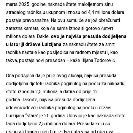
marta 2025. godine, naknada štete maloljetnom sinu
stradalog radnika u ukupnom iznosu od 4,4 miliona dolara
postaje pravosnažna. Na ovu sumu će se još obračunati
zatezna kamata, koja će sama iznositi gotovo četvrt
miliona dolara. Dakle,
ovo je najviša presuda dodijeljena
u istoriji države Luizijana
za naknadu štete za smrt
radnika nastale kao posljedica na radnom mjestu i, kao
takva, postaje novi presedan – kaže Ilijana Todorović.
Ona podsjeća da je prije ovog slučaja, najviša presuda
dodijeljena djetetu radnika poginulog na poslu za naknadu
štete iznosila 2,5 miliona, a datira od prije 12
godina. Takođe, najviša presuda dodijeljena
udovici/udovcu radnika poginulog na poslu u državi
Luizijana “stara” je 20 godina. Udovici je kao naknada štete
tada dodjeljeno 2,5 miliona dolara. Presuda koju su
osigurali Ilijana i njen tim je dva puta viša od oba ova