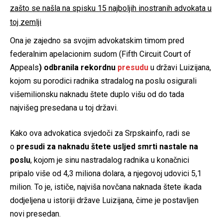
zašto se našla na spisku 15 najboljih inostranih advokata u
toj zemlji
Ona je zajedno sa svojim advokatskim timom pred
federalnim apelacionim sudom (Fifth Circuit Court of
Appeals
) odbranila rekordnu
presudu
u državi Luizijana,
kojom su porodici radnika stradalog na poslu osigurali
višemilionsku naknadu štete duplo višu od do tada
najvišeg presedana u toj državi.
Kako ova advokatica svjedoči za Srpskainfo, radi se
o
presudi za naknadu štete usljed smrti nastale na
poslu
, kojom je sinu nastradalog radnika u konačnici
pripalo više od 4,3 miliona dolara, a njegovoj udovici 5,1
milion. To je, ističe, najviša novčana naknada štete ikada
dodjeljena u istoriji države Luizijana, čime je postavljen
novi presedan.