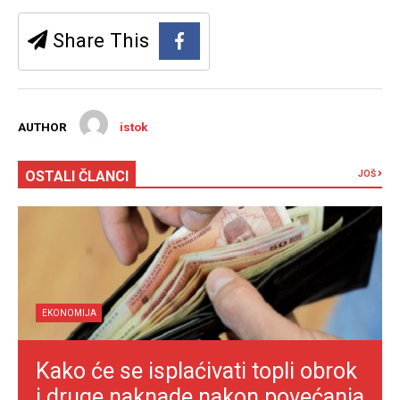
Share This
AUTHOR
istok
OSTALI ČLANCI
JOŠ
EKONOMIJA
Kako će se isplaćivati topli obrok
i druge naknade nakon povećanja