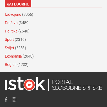
KATEGORIJE
Izdvojeno
(7056)
Društvo
(3489)
Politika
(2640)
Sport
(2316)
Svijet
(2283)
Ekonomija
(2048)
Region
(1732)