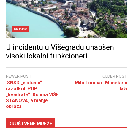
DRUŠTVO
U incidentu u Višegradu uhapšeni
visoki lokalni funkcioneri
NEWER POST
OLDER POST
SNSD „čistunci“
Milo Lompar: Manekeni
razotkrili PDP
laži
„kvadrate“: Ko ima VIŠE
STANOVA, a manje
obraza
DRUŠTVENE MREŽE