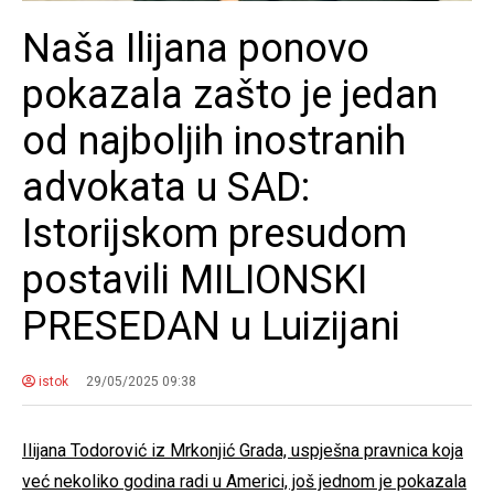
Naša Ilijana ponovo
pokazala zašto je jedan
od najboljih inostranih
advokata u SAD:
Istorijskom presudom
postavili MILIONSKI
PRESEDAN u Luizijani
istok
29/05/2025 09:38
Ilijana Todorović iz Mrkonjić Grada, uspješna pravnica koja
već nekoliko godina radi u Americi, još jednom je pokazala