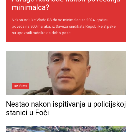
minimalca?
Nakon odluke Vlade RS da se minimalac za 2024. godinu
poveća na 900 maraka, iz Saveza sindikata Republike Srpske
su upozorili radnike da dobo paze ...
DRUŠTVO
Nestao nakon ispitivanja u policijskoj
stanici u Foči