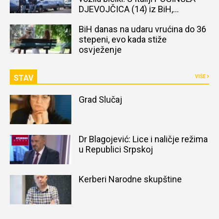
DJEVOJČICA (14) iz BiH,
naređena obdukcija tijela
BiH danas na udaru vrućina do 36
stepeni, evo kada stiže
osvježenje
STAV
VIŠE
Grad Slučaj
Dr Blagojević: Lice i naličje režima
u Republici Srpskoj
Kerberi Narodne skupštine