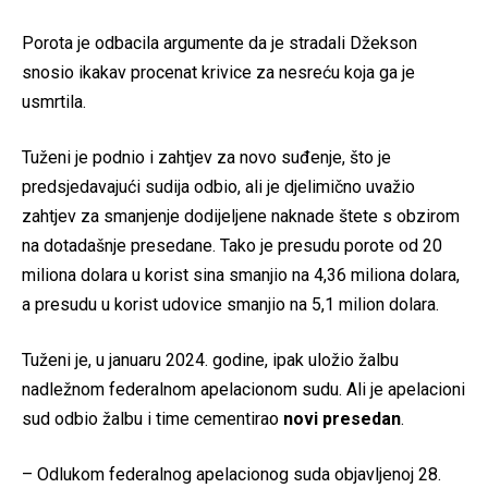
Porota je odbacila argumente da je stradali Džekson
snosio ikakav procenat krivice za nesreću koja ga je
usmrtila.
Tuženi je podnio i zahtjev za novo suđenje, što je
predsjedavajući sudija odbio, ali je djelimično uvažio
zahtjev za smanjenje dodijeljene naknade štete s obzirom
na dotadašnje presedane. Tako je presudu porote od 20
miliona dolara u korist sina smanjio na 4,36 miliona dolara,
a presudu u korist udovice smanjio na 5,1 milion dolara.
Tuženi je, u januaru 2024. godine, ipak uložio žalbu
nadležnom federalnom apelacionom sudu. Ali je apelacioni
sud odbio žalbu i time cementirao
novi presedan
.
– Odlukom federalnog apelacionog suda objavljenoj 28.