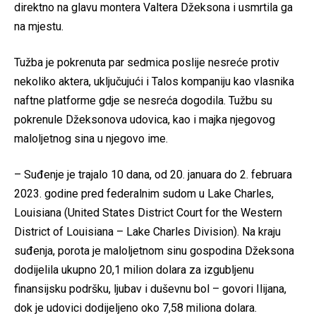
direktno na glavu montera Valtera Džeksona i usmrtila ga
na mjestu.
Tužba je pokrenuta par sedmica poslije nesreće protiv
nekoliko aktera, uključujući i Talos kompaniju kao vlasnika
naftne platforme gdje se nesreća dogodila. Tužbu su
pokrenule Džeksonova udovica, kao i majka njegovog
maloljetnog sina u njegovo ime.
– Suđenje je trajalo 10 dana, od 20. januara do 2. februara
2023. godine pred federalnim sudom u Lake Charles,
Louisiana (United States District Court for the Western
District of Louisiana – Lake Charles Division). Na kraju
suđenja, porota je maloljetnom sinu gospodina Džeksona
dodijelila ukupno 20,1 milion dolara za izgubljenu
finansijsku podršku, ljubav i duševnu bol – govori Ilijana,
dok je udovici dodijeljeno oko 7,58 miliona dolara.