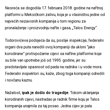
Nesreća se dogodila 17. februara 2018. godine na naftnoj
platformi u Meksičkom zalivu, koja je u vlasništvu jedne od
najvećih nezavisnih kompanija u tom regionu za
pronalaženje i proizvodnju nafte i gasa, „Talos Energy“.
Todorovićeva podsjeća da su, poslije inspekcije, federalni
organi dva puta naredili ovoj kompaniji da ukloni “jako
korodirane” protivpožarne cijevi sa naftne platforme koje
su bile van upotrebe još od 1995. godine, jer su
predstavljale opasnost od pada na radnike i u vode mora.
Federalni inspektori su, kaže, zbog toga kompaniji odredili
i novčanu kaznu.
Nažalost,
ipak je došlo do tragedije
. Tokom uklanjanja
korodiranih cijevi, nastradao je radnik firme koju je Talos
kompanija unajmila za taj posao. Jedna cijev je pala