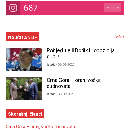
687
Follow
NAJČITANIJE
VIŠE
Pobjeđuje li Dodik ili opozicija
gubi?
istok
- 06/08/2026
Crna Gora – orah, voćka
čudnovata
istok
- 06/08/2026
Skorašnji članci
Crna Gora – orah, voćka čudnovata