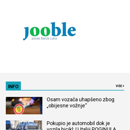
INFO
VIŠE
Osam vozača uhapšeno zbog
„obijesne vožnje“
Pokupio je automobil dok je
vozila bicikl: U Italiji POGINULA