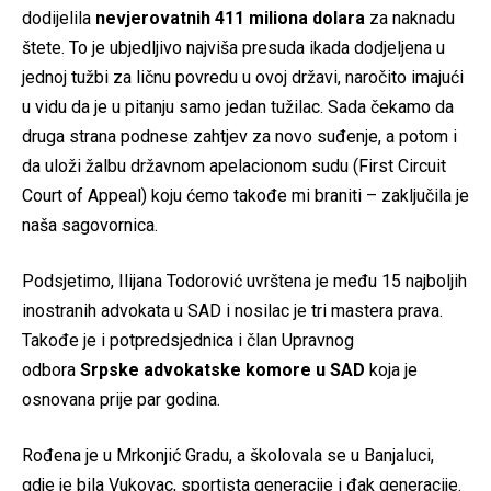
dodijelila
nevjerovatnih 411 miliona dolara
za naknadu
štete. To je ubjedljivo najviša presuda ikada dodjeljena u
jednoj tužbi za ličnu povredu u ovoj državi, naročito imajući
u vidu da je u pitanju samo jedan tužilac. Sada čekamo da
druga strana podnese zahtjev za novo suđenje, a potom i
da uloži žalbu državnom apelacionom sudu (First Circuit
Court of Appeal) koju ćemo takođe mi braniti – zaključila je
naša sagovornica.
Podsjetimo, Ilijana Todorović uvrštena je među 15 najboljih
inostranih advokata u SAD i nosilac je tri mastera prava.
Takođe je i potpredsjednica i član Upravnog
odbora
Srpske advokatske komore u SAD
koja je
osnovana prije par godina.
Rođena je u Mrkonjić Gradu, a školovala se u Banjaluci,
gdje je bila Vukovac, sportista generacije i đak generacije.