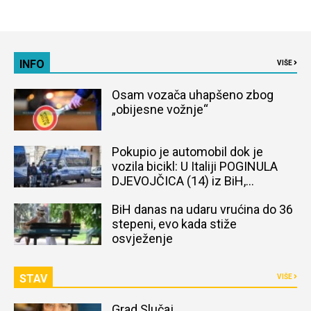
INFO
VIŠE
Osam vozača uhapšeno zbog
„obijesne vožnje“
Pokupio je automobil dok je
vozila bicikl: U Italiji POGINULA
DJEVOJČICA (14) iz BiH,
naređena obdukcija tijela
BiH danas na udaru vrućina do 36
stepeni, evo kada stiže
osvježenje
STAV
VIŠE
Grad Slučaj