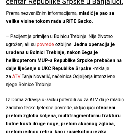
centar Republike Srpske u Banjaluci.
Prema nezvaničnim informacijama,
mladić je pao sa
velike visine tokom rada u RiTE Gacko.
– Pacijent je primljen u Bolnicu Trebinje. Nije životno
ugrožen, ali su
povrede
ozbiljne.
Jedna operacija je
urađena u Bolnici Trebinje, nakon čega je
helikopterom MUP-a Republike Srpske prebačen na
dalje liječenje u UKC Republike Srpske
-rekla je
za
ATV
Tanja Novarlić, načelnica Odjeljenja intenzivne
njege Bolnice Trebinje.
Iz Doma zdravlja u Gacku potvrdili su za ATV da je mladić
zadobio teške tjelesne povrede, uključujući
otvoreni
prelom zgloba koljena, multifragmentarnu frakturu
butne kosti druge noge, prelom skočnog zgloba,
prelom jednog rebra, kao i rasjekotinu jezika
.