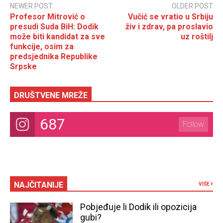
NEWER POST
OLDER POST
Profesor Mitrović o
Vučić se vratio u Srbiju
presudi Suda BiH: Dodik
živ i zdrav, pa proslavio
može biti kandidat za sve
uz roštilj
funkcije, osim za
predsjednika Republike
Srpske
DRUŠTVENE MREŽE
687
Follow
NAJČITANIJE
VIŠE
Pobjeđuje li Dodik ili opozicija
gubi?