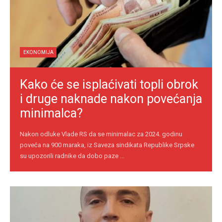
EKONOMIJA
Kako će se isplaćivati topli obrok
i druge naknade nakon povećanja
minimalca?
Nakon odluke Vlade RS da se minimalac za 2024. godinu
poveća na 900 maraka, iz Saveza sindikata Republike Srpske
su upozorili radnike da dobo paze ...