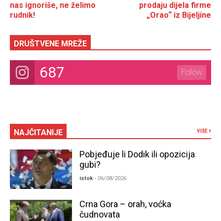
nas ignoriše, ne želimo
prodaju dijela firme
rudnik!
„Orao“ iz Bijeljine
DRUŠTVENE MREŽE
687
Follow
NAJČITANIJE
VIŠE
Pobjeđuje li Dodik ili opozicija
gubi?
istok
- 06/08/2026
Crna Gora – orah, voćka
čudnovata