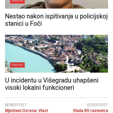
DRUŠTVO
Nestao nakon ispitivanja u policijskoj
stanici u Foči
DRUŠTVO
U incidentu u Višegradu uhapšeni
visoki lokalni funkcioneri
NEWER POST
OLDER POST
Mještani Ozrena: Vlast
Vlada RS razmatra