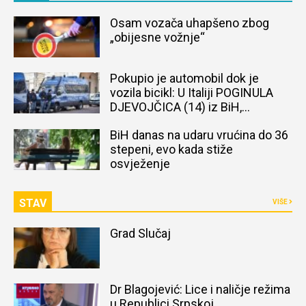
Osam vozača uhapšeno zbog
„obijesne vožnje“
Pokupio je automobil dok je
vozila bicikl: U Italiji POGINULA
DJEVOJČICA (14) iz BiH,
naređena obdukcija tijela
BiH danas na udaru vrućina do 36
stepeni, evo kada stiže
osvježenje
STAV
VIŠE
Grad Slučaj
Dr Blagojević: Lice i naličje režima
u Republici Srpskoj