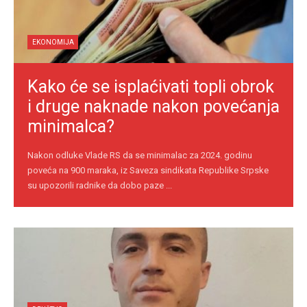
EKONOMIJA
Kako će se isplaćivati topli obrok
i druge naknade nakon povećanja
minimalca?
Nakon odluke Vlade RS da se minimalac za 2024. godinu
poveća na 900 maraka, iz Saveza sindikata Republike Srpske
su upozorili radnike da dobo paze ...