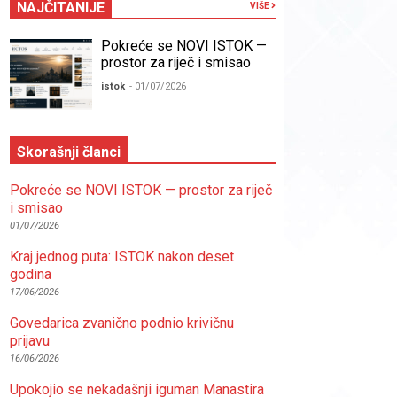
NAJČITANIJE
VIŠE
Pokreće se NOVI ISTOK —
prostor za riječ i smisao
istok
- 01/07/2026
Skorašnji članci
Pokreće se NOVI ISTOK — prostor za riječ
i smisao
01/07/2026
Kraj jednog puta: ISTOK nakon deset
godina
17/06/2026
Govedarica zvanično podnio krivičnu
prijavu
16/06/2026
Upokojio se nekadašnji iguman Manastira