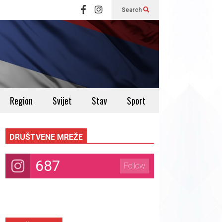
Search
Region
Svijet
Stav
Sport
DRUŠTVENE MREŽE
687
Follow