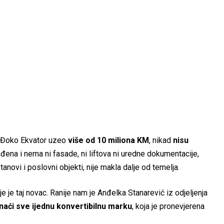
je Đoko Ekvator uzeo
više od 10 miliona KM
, nikad
nisu
na i nema ni fasade, ni liftova ni uredne dokumentacije,
anovi i poslovni objekti, nije makla dalje od temelja.
 je taj novac. Ranije nam je Anđelka Stanarević iz odjeljenja
naći sve ijednu konvertibilnu marku
, koja je pronevjerena