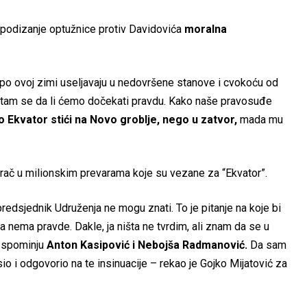
 podizanje optužnice protiv Davidovića
moralna
 po ovoj zimi useljavaju u nedovršene stanove i cvokoću od
 Pitam se da li ćemo dočekati pravdu. Kako naše pravosuđe
o Ekvator stići na Novo groblje, nego u zatvor,
mada mu
igrač u milionskim prevarama koje su vezane za “Ekvator”.
predsjednik Udruženja ne mogu znati. To je pitanje na koje bi
 nema pravde. Dakle, ja ništa ne tvrdim, ali znam da se u
k spominju
Anton Kasipović i Nebojša Radmanović.
Da sam
sio i odgovorio na te insinuacije – rekao je Gojko Mijatović za