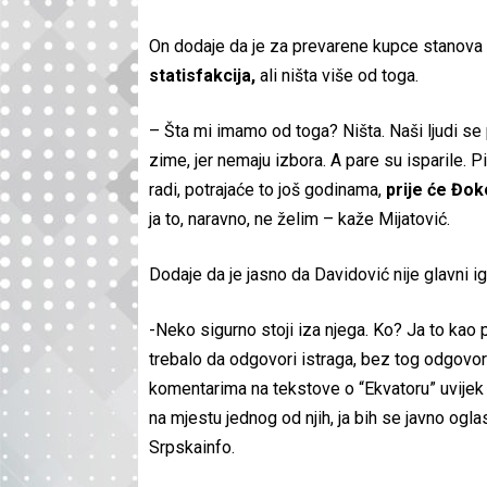
On dodaje da je za prevarene kupce stanova
statisfakcija,
ali ništa više od toga.
– Šta mi imamo od toga? Ništa. Naši ljudi se
zime, jer nemaju izbora. A pare su isparile.
radi, potrajaće to još godinama,
prije će Đok
ja to, naravno, ne želim – kaže Mijatović.
Dodaje da je jasno da Davidović nije glavni 
-Neko sigurno stoji iza njega. Ko? Ja to kao 
trebalo da odgovori istraga, bez tog odgovora
komentarima na tekstove o “Ekvatoru” uvije
na mjestu jednog od njih, ja bih se javno ogla
Srpskainfo.