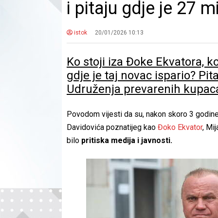
i pitaju gdje je 27 
istok
20/01/2026 10:13
Ko stoji iza Đoke Ekvatora, k
gdje je taj novac ispario? Pit
Udruženja prevarenih kupaca
Povodom vijesti da su, nakon skoro 3 godine
Davidovića poznatijeg kao
Đoko Ekvator
, Mi
bilo
pritiska medija i javnosti.