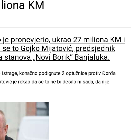
miliona KM
o je pronevjerio, ukrao 27 miliona KM i
a se to Gojko Mijatović, predsjednik
 stanova „Novi Borik“ Banjaluka.
 istrage, konačno podignute 2 optužnice protiv Đorđa
jatović je rekao da se to ne bi desilo ni sada, da nije