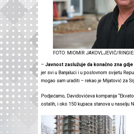
FOTO: MIOMIR JAKOVLJEVIĆ/RINGIE
–
Javnost zaslužuje da konačno zna gdje j
jer svi u Banjaluci i u poslovnom svijetu Rep
mogao sam uraditi – rekao je Mijatović za Sr
Podjećamo, Davidovićeva kompanija “Ekvator”,
ostalih, i oko 150 kupaca stanova u naselju No