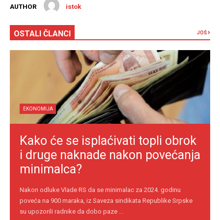
AUTHOR
istok
OSTALI ČLANCI
JOŠ
EKONOMIJA
Kako će se isplaćivati topli obrok
i druge naknade nakon povećanja
minimalca?
Nakon odluke Vlade RS da se minimalac za 2024. godinu
poveća na 900 maraka, iz Saveza sindikata Republike Srpske
su upozorili radnike da dobo paze ...