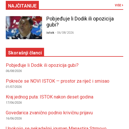
NAJČITANIJE
VIŠE
Pobjeđuje li Dodik ili opozicija
gubi?
istok
- 06/08/2026
Skorašnji članci
Pobjeđuje li Dodik ili opozicija gubi?
06/08/2026
Pokreće se NOVI ISTOK — prostor za riječ i smisao
01/07/2026
Kraj jednog puta: ISTOK nakon deset godina
17/06/2026
Govedarica zvanično podnio krivičnu prijavu
16/06/2026
Upokojio se nekadašnji iguman Manastira Strmovo