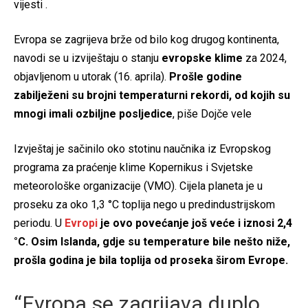
vijesti .
Evropa se zagrijeva brže od bilo kog drugog kontinenta,
navodi se u izviještaju o stanju
evropske klime
za 2024,
objavljenom u utorak (16. aprila).
Prošle godine
zabilježeni su brojni temperaturni rekordi, od kojih su
mnogi imali ozbiljne posljedice
, piše Dojče vele
Izvještaj je sačinilo oko stotinu naučnika iz Evropskog
programa za praćenje klime Kopernikus i Svjetske
meteorološke organizacije (VMO). Cijela planeta je u
proseku za oko 1,3 °C toplija nego u predindustrijskom
periodu. U
Evropi
je ovo povećanje još veće i iznosi 2,4
°C. Osim Islanda, gdje su temperature bile nešto niže,
prošla godina je bila toplija od proseka širom Evrope.
“Evropa se zagrijava duplo