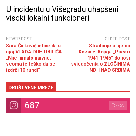
U incidentu u Višegradu uhapšeni
visoki lokalni funkcioneri
NEWER POST
OLDER POST
Sara Ćirković ističe da u
Stradanje u sjenci
njoj VLADA DUH OBILIĆA
Kozare: Knjiga „Pucari
„Nije nimalo naivno,
1941-1945“ donosi
veoma je teško da se
svjedočenja o ZLOČINIMA
izdrži 10 rundi“
NDH NAD SRBIMA
DRUŠTVENE MREŽE
687
Follow