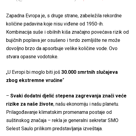
Zapadna Evropa je, s druge strane, zabeležila rekordne
količine padavina koje nisu viđene od 1950-ih.
Kombinacija suše i obilnih kiša značajno povećava rizik od
bujičnih poplava jer osušeno i tvrdo zemljište ne može
dovoljno brzo da apsorbuje velike količine vode. Ovo
stvara opasne vodotoke.
„U Evropi bi moglo biti još
30.000 smrtnih slučajeva
zbog ekstremne vrućine
“
–
Svaki dodatni djelić stepena zagrevanja znači veće
rizike za naše živote
, našu ekonomiju i našu planetu.
Prilagođavanje klimatskim promenama postaje od
suštinskog značaja – rekla je generalni sekretar SMO
Selest Saulo prilikom predstavljanja izveštaja.