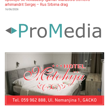
arhimandrit Sergej – Rus Srbima drag
16/06/2026