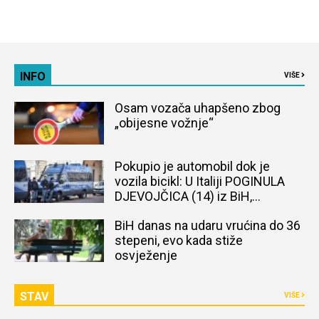
INFO
VIŠE
Osam vozača uhapšeno zbog
„obijesne vožnje“
Pokupio je automobil dok je
vozila bicikl: U Italiji POGINULA
DJEVOJČICA (14) iz BiH,
naređena obdukcija tijela
BiH danas na udaru vrućina do 36
stepeni, evo kada stiže
osvježenje
STAV
VIŠE