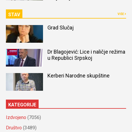
STAV
VIŠE
Grad Slučaj
Dr Blagojević: Lice i naličje režima
u Republici Srpskoj
Kerberi Narodne skupštine
KATEGORIJE
Izdvojeno
(7056)
Društvo
(3489)