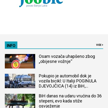
INFO
VIŠE
Osam vozača uhapšeno zbog
„obijesne vožnje“
Pokupio je automobil dok je
vozila bicikl: U Italiji POGINULA
DJEVOJČICA (14) iz BiH,
naređena obdukcija tijela
BiH danas na udaru vrućina do 36
stepeni, evo kada stiže
osvježenje