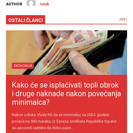
AUTHOR
istok
OSTALI ČLANCI
JOŠ
EKONOMIJA
Kako će se isplaćivati topli obrok
i druge naknade nakon povećanja
minimalca?
Nakon odluke Vlade RS da se minimalac za 2024. godinu
poveća na 900 maraka, iz Saveza sindikata Republike Srpske
su upozorili radnike da dobo paze ...