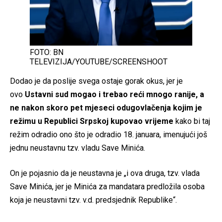
FOTO: BN
TELEVIZIJA/YOUTUBE/SCREENSHOOT
Dodao je da poslije svega ostaje gorak okus, jer je
ovo
Ustavni sud mogao i trebao reći mnogo ranije, a
ne nakon skoro pet mjeseci odugovlačenja kojim je
režimu u Republici Srpskoj kupovao vrijeme
kako bi taj
režim odradio ono što je odradio 18. januara, imenujući još
jednu neustavnu tzv. vladu Save Minića.
On je pojasnio da je neustavna je „i ova druga, tzv. vlada
Save Minića, jer je Minića za mandatara predložila osoba
koja je neustavni tzv. v.d. predsjednik Republike“.