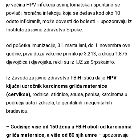
je većina HPV infekcija asimptomatska i spontano se
povlači, hronična infekcija, koja se dešava kod oko 10
odsto inficiranih, može dovesti do bolesti – upozoravaju iz
Instituta za javno zdravstvo Srpske.
od početka imunizacije, 31. marta lani, do 1. novembra ove
godine, prvu dozu vakcine primilo je 3.213, a drugu 1.875
djevojčica i djevojaka, rekli su iz IJZ za Srpskainfo.
Iz Zavoda za javno zdravstvo FBiH ističu da je
HPV
ključni uzročnik karcinoma grlića maternice
(cerviksa),
rodnice, stidnice, anusa, penisa, karcinoma u
području usta i ždrijela, te genitalnih i negenitalnih
bradavica.
–
Godišnje više od 150 žena u FBiH oboli od karcinoma
grlića maternice, a više od 80 njih umre
– upozoravaju