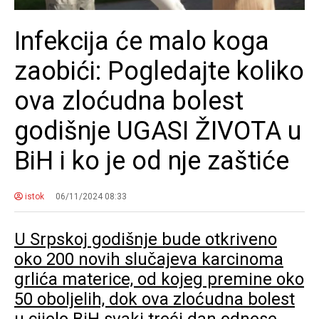
Infekcija će malo koga
zaobići: Pogledajte koliko
ova zloćudna bolest
godišnje UGASI ŽIVOTA u
BiH i ko je od nje zaštiće
istok
06/11/2024 08:33
U Srpskoj godišnje bude otkriveno
oko 200 novih slučajeva karcinoma
grlića materice, od kojeg premine oko
50 oboljelih, dok ova zloćudna bolest
u cijelo BiH svaki treći dan odnese