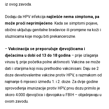
iz ovog zavoda.
Dodaju da HPV infekcija
najčešće nema simptoma, pa
može proći neprimijećeno
. Kada se simptomi pojave,
obično uključuju genitalne bradavice ili promjene na koži i
sluznicama koje mogu biti prekancerozne.
–
Vakcinacija se preporučuje djevojčicama i
dječacima u dobi od 13 do 18 godina
– prije izlaganja
virusu tj. prije početka polne aktivnosti. Vakcina se može
dati i starijima koji nisu prethodno vakcinisani. Daju se 2
doze devetovalentne vakcine protiv HPV, s razmakom od
najmanje 6 mjeseci između 1. i 2. doze. Za dvije godine
sprovođenja imunizacije protiv HPV, prvu dozu primilo je
skoro 4.000 djevojčica i djevojaka u FBIH – objašnjavaju u
ovom zavodu.