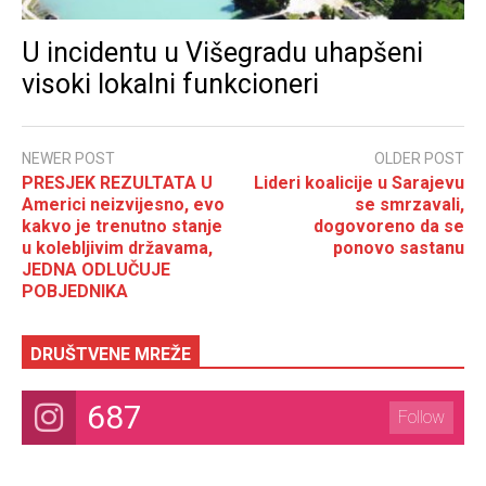
U incidentu u Višegradu uhapšeni
visoki lokalni funkcioneri
NEWER POST
OLDER POST
PRESJEK REZULTATA U
Lideri koalicije u Sarajevu
Americi neizvijesno, evo
se smrzavali,
kakvo je trenutno stanje
dogovoreno da se
u kolebljivim državama,
ponovo sastanu
JEDNA ODLUČUJE
POBJEDNIKA
DRUŠTVENE MREŽE
687
Follow