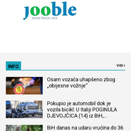
INFO
VIŠE
Osam vozača uhapšeno zbog
„obijesne vožnje“
Pokupio je automobil dok je
vozila bicikl: U Italiji POGINULA
DJEVOJČICA (14) iz BiH,
naređena obdukcija tijela
BiH danas na udaru vrućina do 36