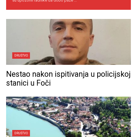
su upozorili radnike da dobo paze ...
DRUŠTVO
Nestao nakon ispitivanja u policijskoj
stanici u Foči
DRUŠTVO