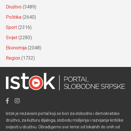
Društvo
(3489)
Politika
(2640)
Sport
(2316)
Svijet
(2283)
Ekonomija
(2048)
Region
(1732)
Istok je nezavisni portal koji se bori za slobodno i demokratsko
društvo, za kulturu dijaloga, slobodu mišljenja i razvijanje kritičke
svijesti u društvu. Obrađujemo sve teme od lokalnih do onih od