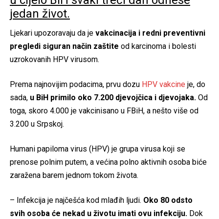
jedan život.
Ljekari upozoravaju da je
vakcinacija i redni preventivni
pregledi siguran način zaštite
od karcinoma i bolesti
uzrokovanih HPV virusom.
Prema najnovijim podacima, prvu dozu
HPV vakcine
je, do
sada,
u BiH primilo oko 7.200 djevojčica i djevojaka.
Od
toga, skoro 4.000 je vakcinisano u FBiH, a nešto više od
3.200 u Srpskoj.
Humani papiloma virus (HPV) je grupa virusa koji se
prenose polnim putem, a većina polno aktivnih osoba biće
zaražena barem jednom tokom života.
– Infekcija je najčešća kod mlađih ljudi.
Oko 80 odsto
svih osoba će nekad u životu imati ovu infekciju.
Dok