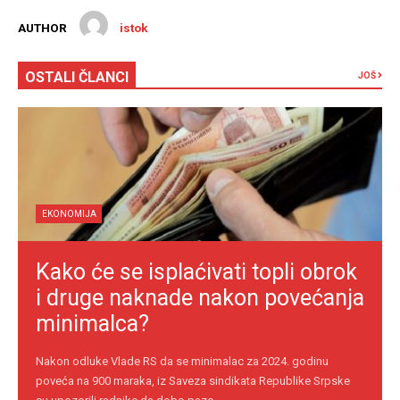
AUTHOR
istok
OSTALI ČLANCI
JOŠ
EKONOMIJA
Kako će se isplaćivati topli obrok
i druge naknade nakon povećanja
minimalca?
Nakon odluke Vlade RS da se minimalac za 2024. godinu
poveća na 900 maraka, iz Saveza sindikata Republike Srpske