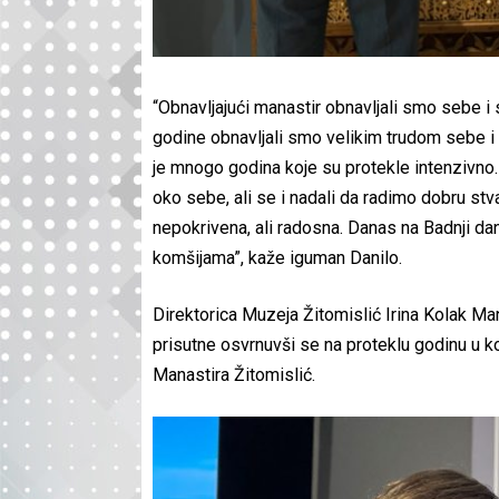
“Obnavljajući manastir obnavljali smo sebe 
godine obnavljali smo velikim trudom sebe i 
je mnogo godina koje su protekle intenzivno.
oko sebe, ali se i nadali da radimo dobru st
nepokrivena, ali radosna. Danas na Badnji dan
komšijama”, kaže iguman Danilo.
Direktorica Muzeja Žitomislić Irina Kolak Ma
prisutne osvrnuvši se na proteklu godinu u k
Manastira Žitomislić.