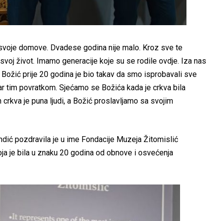
i svoje domove. Dvadese godina nije malo. Kroz sve te
svoj život. Imamo generacije koje su se rodile ovdje. Iza nas
 Božić prije 20 godina je bio takav da smo isprobavali sve
var tim povratkom. Sjećamo se Božića kada je crkva bila
 crkva je puna ljudi, a Božić proslavljamo sa svojim
ndić pozdravila je u ime Fondacije Muzeja Žitomislić
oja je bila u znaku 20 godina od obnove i osvećenja