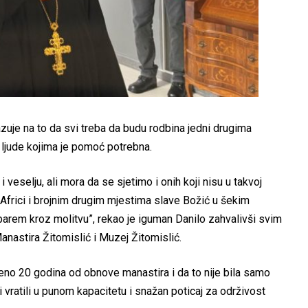
zuje na to da svi treba da budu rodbina jedni drugima
e ljude kojima je pomoć potrebna.
 veselju, ali mora da se sjetimo i onih koji nisu u takvoj
li, Africi i brojnim drugim mjestima slave Božić u šekim
barem kroz molitvu”, rekao je iguman Danilo zahvalivši svim
nastira Žitomislić i Muzej Žitomislić.
eno 20 godina od obnove manastira i da to nije bila samo
vratili u punom kapacitetu i snažan poticaj za održivost