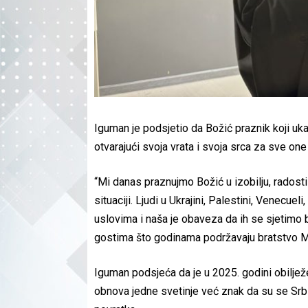
Iguman je podsjetio da Božić praznik koji uka
otvarajući svoja vrata i svoja srca za sve on
“Mi danas praznujmo Božić u izobilju, radosti i
situaciji. Ljudi u Ukrajini, Palestini, Venecue
uslovima i naša je obaveza da ih se sjetimo 
gostima što godinama podržavaju bratstvo Ma
Iguman podsjeća da je u 2025. godini obiljež
obnova jedne svetinje već znak da su se Srbi 