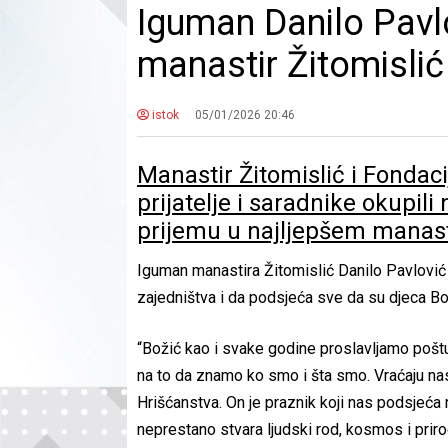
Iguman Danilo Pavlo
manastir Žitomislić
istok
05/01/2026 20:46
Manastir Žitomislić i Fondac
prijatelje i saradnike okupil
prijemu u najljepšem manasti
Iguman manastira Žitomislić Danilo Pavlović r
zajedništva i da podsjeća sve da su djeca Bo
“Božić kao i svake godine proslavljamo poštuj
na to da znamo ko smo i šta smo. Vraćaju na
Hrišćanstva. On je praznik koji nas podsjeća n
neprestano stvara ljudski rod, kosmos i prirod