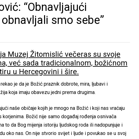
vić: “Obnavljajući
 obnavljali smo sebe”
ija Muzej Žitomislić večeras su svoje
i na, već sada tradicionalnom, božićnom
ru u Hercegovini i šire.
ekao je da je Božić praznik dobrote, mira, ljubavi i
žija koja imaju obavezu jedni prema drugima.
ući naše običaje kojih je mnogo na Božić i koji nas vraćaju
s korjenima. Božić nije samo događaj rođenja osnivača
a to da Bog mijenja istoriju ljudskog roda ili nadopunjuje i
u oko nas. On nije stvorio svijet i ljude i povukao se u svoj