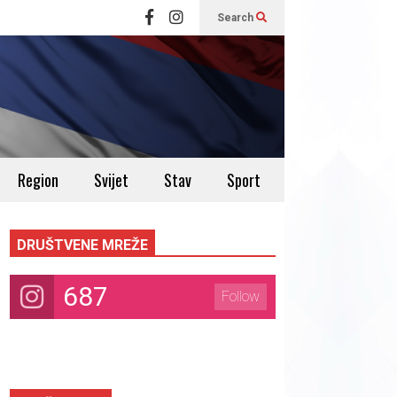
Search
Region
Svijet
Stav
Sport
DRUŠTVENE MREŽE
687
Follow