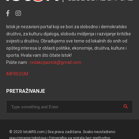
Istok je nezavisni portal koji se bori za slobodno i demokratsko
društvo, za kulturu dijaloga, slobodu mišljenja i razvijanje kritičke
svijesti u društvu. Obrađujemo sve teme od lokalnih do onih od
opšteg interesa iz oblasti politike, ekonomije, društva, kulture i
sporta. Hvala vam što čitate Istok!
Pišite nam :
redakcijaistok@gmail.com
IMPRESUM
PRETRAŽIVANJE
© 2020 IstokRS.com | Sva prava zadržana. Svako neovlašteno
preuzimanje tekstova i fotografija sa portala bez prethodne