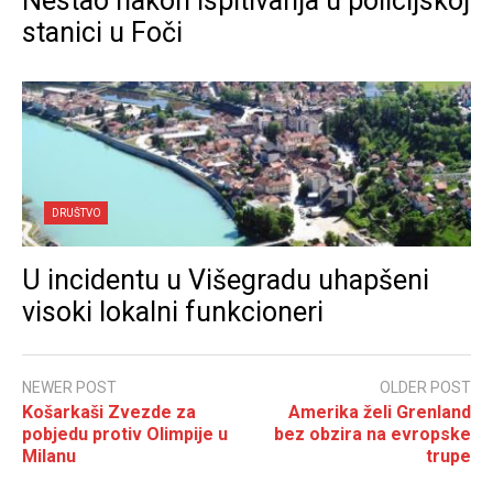
Nestao nakon ispitivanja u policijskoj
stanici u Foči
DRUŠTVO
U incidentu u Višegradu uhapšeni
visoki lokalni funkcioneri
NEWER POST
OLDER POST
Košarkaši Zvezde za
Amerika želi Grenland
pobjedu protiv Olimpije u
bez obzira na evropske
Milanu
trupe