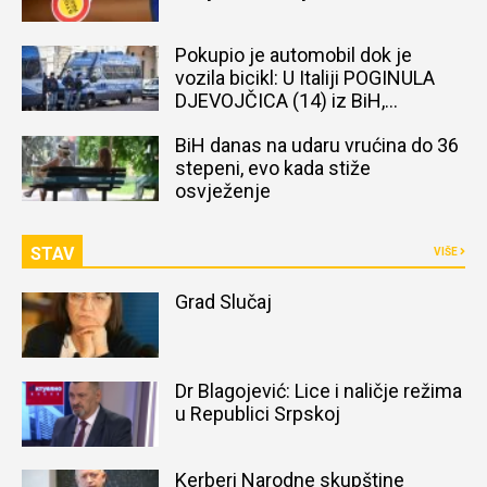
Pokupio je automobil dok je
vozila bicikl: U Italiji POGINULA
DJEVOJČICA (14) iz BiH,
naređena obdukcija tijela
BiH danas na udaru vrućina do 36
stepeni, evo kada stiže
osvježenje
STAV
VIŠE
Grad Slučaj
Dr Blagojević: Lice i naličje režima
u Republici Srpskoj
Kerberi Narodne skupštine