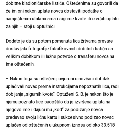
dobitne kladioničarske listiće. Oštećenima su govorili da
će im oni nakon uplate novca dostaviti podatke o
namještenim utakmicama i sigurne kvote ili izvršiti uplatu
za njih – stoji u optužnici.
Dodato je da su potom pomenuta lica žrtvama prevare
dostavljala fotografije falsifikovanih dobitnih listića sa
velikim dobitkom ili lažne potvrde o transferu novca na
ime oštećenih.
– Nakon toga su oštećeni, uvjereni u novčani dobitak,
uplaćivali novac prema instrukcijama nepoznatih lica, radi
dobijanja „sigurnih kvota“. Optuženi S. B. je nakon što je
njemu poznato lice saopštilo da je izvršena uplata na
njegovo ime i dajući mu „kod“ za podizanje novca
predavao svoju ličnu kartu i sukcesivno podizao novac
uplaćen od oštećenih u ukupnom iznosu od oko 33.518