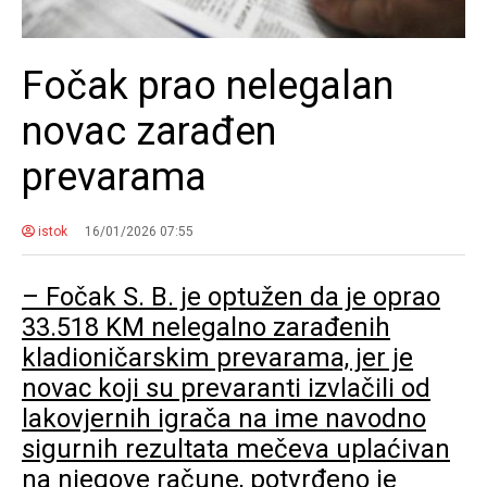
Fočak prao nelegalan
novac zarađen
prevarama
istok
16/01/2026 07:55
– Fočak S. B. je optužen da je oprao
33.518 KM nelegalno zarađenih
kladioničarskim prevarama, jer je
novac koji su prevaranti izvlačili od
lakovjernih igrača na ime navodno
sigurnih rezultata mečeva uplaćivan
na njegove račune, potvrđeno je