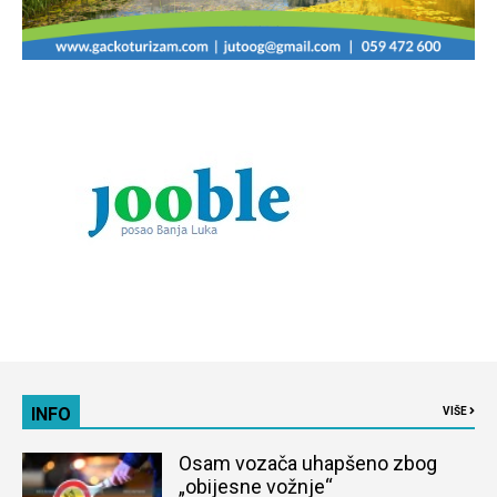
INFO
VIŠE
Osam vozača uhapšeno zbog
„obijesne vožnje“