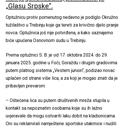
„Glasu Srpske“.
Optužnicu protiv pomenutog nedavno je podiglo Okružno
tužilaštvo u Trebinju koje ga tereti za krivično djelo pranje
novca. Optužnica još nije potvrđena, a kako saznajemo
biće upućena Osnovnom sudu u Trebinju.
Prema optužnici S. B. je od 17. oktobra 2024. do 29.
januara 2025. godine u Foči, Goraždu i drugim gradovima
putem platnog sistema „Vestern junion“, podizao novac
uplaćen od strane više lica, a za koji je mogao znati da je
pribavljen prevarom.
– Oštećena lica su putem društvenih mreža stupila u
kontakt sa nepoznatim osobama koje su ih lažno
uvjeravale da mogu ostvariti laku dobit na kladionicama.
Oni su reklamirali namještene sportske utakmice i nudili