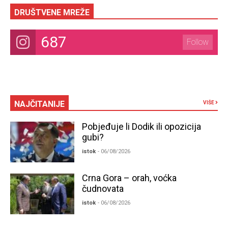
DRUŠTVENE MREŽE
687
Follow
NAJČITANIJE
VIŠE
Pobjeđuje li Dodik ili opozicija
gubi?
istok
- 06/08/2026
Crna Gora – orah, voćka
čudnovata
istok
- 06/08/2026