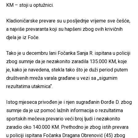
KM – stoji u optužnici.
Kladioničarske prevare su u posljednje vrijeme sve češće,
a najviše prevaranta koji su hapšeni zbog ovih krivičnih
djela je iz Foče.
Tako je u decembru lani Fočanka Sanja R. ispitana u policiji
zbog sumnje da je nezakonito zaradila 135.000 KM, koje
je, kako je navedena, stekla tako što je duži period putem
društvenih mreža varala građane u vezi sa „sigurnim
rezultatima utakmica“.
Istog mjeseca privođen je i njen sugrađanin Đorđe D. zbog
sumnje da je uz pomoć lažnih informacija o rezultatima
sportskih mečeva prevario veći broj ljudi i nezakonito
zaradio oko 140.000 KM. Prethodno je zbog istih prevara
u policiji ispitana Fočanka Dragana Obrenović (45) zbog