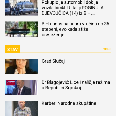
Pokupio je automobil dok je
vozila bicikl: U Italiji POGINULA
DJEVOJČICA (14) iz BiH,
naređena obdukcija tijela
BiH danas na udaru vrućina do 36
stepeni, evo kada stiže
osvježenje
STAV
VIŠE
Grad Slučaj
Dr Blagojević: Lice i naličje režima
u Republici Srpskoj
Kerberi Narodne skupštine