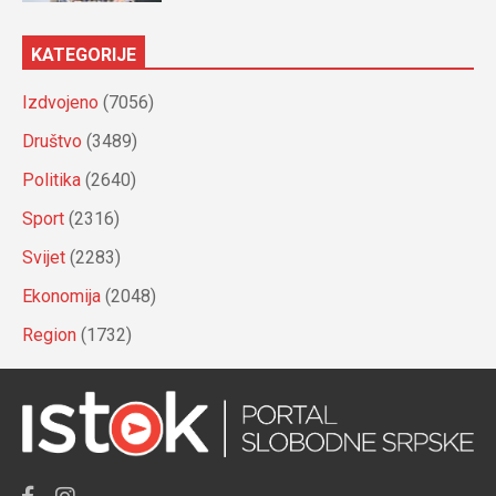
KATEGORIJE
Izdvojeno
(7056)
Društvo
(3489)
Politika
(2640)
Sport
(2316)
Svijet
(2283)
Ekonomija
(2048)
Region
(1732)