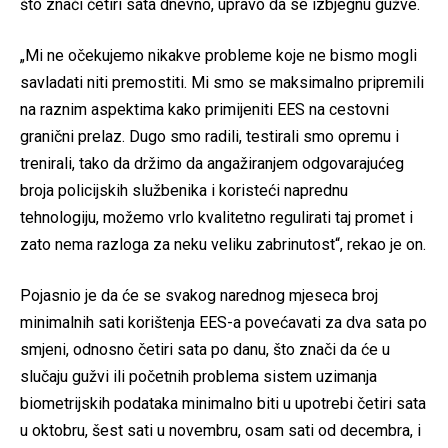
što znači četiri sata dnevno, upravo da se izbjegnu gužve.
„Mi ne očekujemo nikakve probleme koje ne bismo mogli
savladati niti premostiti. Mi smo se maksimalno pripremili
na raznim aspektima kako primijeniti EES na cestovni
granični prelaz. Dugo smo radili, testirali smo opremu i
trenirali, tako da držimo da angažiranjem odgovarajućeg
broja policijskih službenika i koristeći naprednu
tehnologiju, možemo vrlo kvalitetno regulirati taj promet i
zato nema razloga za neku veliku zabrinutost“, rekao je on.
Pojasnio je da će se svakog narednog mjeseca broj
minimalnih sati korištenja EES-a povećavati za dva sata po
smjeni, odnosno četiri sata po danu, što znači da će u
slučaju gužvi ili početnih problema sistem uzimanja
biometrijskih podataka minimalno biti u upotrebi četiri sata
u oktobru, šest sati u novembru, osam sati od decembra, i