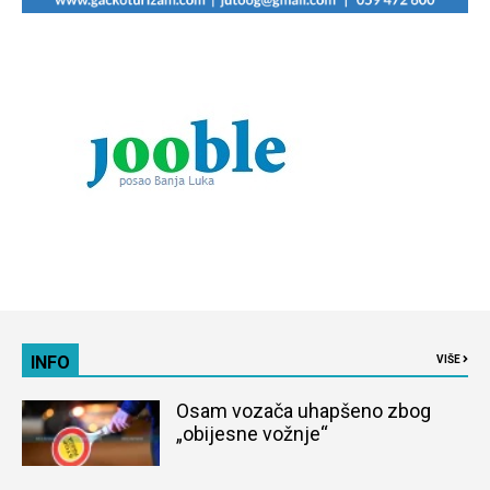
INFO
VIŠE
Osam vozača uhapšeno zbog
„obijesne vožnje“