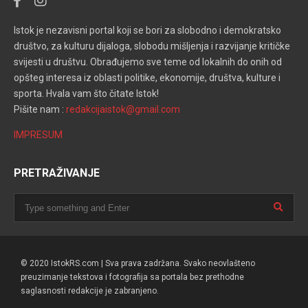
Istok je nezavisni portal koji se bori za slobodno i demokratsko
društvo, za kulturu dijaloga, slobodu mišljenja i razvijanje kritičke
svijesti u društvu. Obrađujemo sve teme od lokalnih do onih od
opšteg interesa iz oblasti politike, ekonomije, društva, kulture i
sporta. Hvala vam što čitate Istok!
Pišite nam :
redakcijaistok@gmail.com
IMPRESUM
PRETRAŽIVANJE
© 2020 IstokRS.com | Sva prava zadržana. Svako neovlašteno
preuzimanje tekstova i fotografija sa portala bez prethodne
saglasnosti redakcije je zabranjeno.