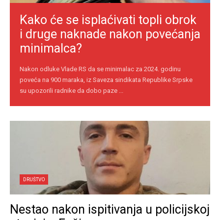
Kako će se isplaćivati topli obrok
i druge naknade nakon povećanja
minimalca?
Nakon odluke Vlade RS da se minimalac za 2024. godinu
poveća na 900 maraka, iz Saveza sindikata Republike Srpske
su upozorili radnike da dobo paze ...
DRUŠTVO
Nestao nakon ispitivanja u policijskoj