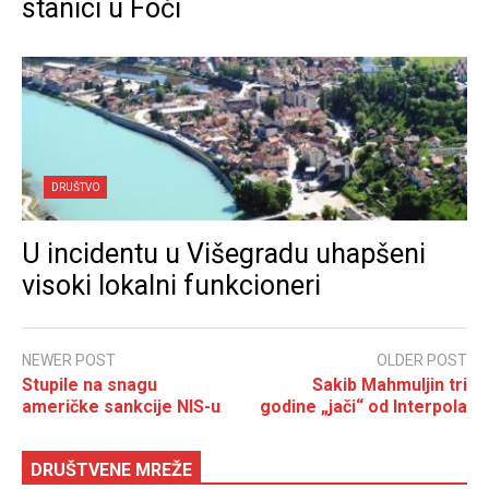
stanici u Foči
DRUŠTVO
U incidentu u Višegradu uhapšeni
visoki lokalni funkcioneri
NEWER POST
OLDER POST
Stupile na snagu
Sakib Mahmuljin tri
američke sankcije NIS-u
godine „jači“ od Interpola
DRUŠTVENE MREŽE