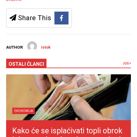
Share This
AUTHOR
istok
OSTALI ČLANCI
JOŠ
EKONOMIJA
Kako će se isplaćivati topli obrok