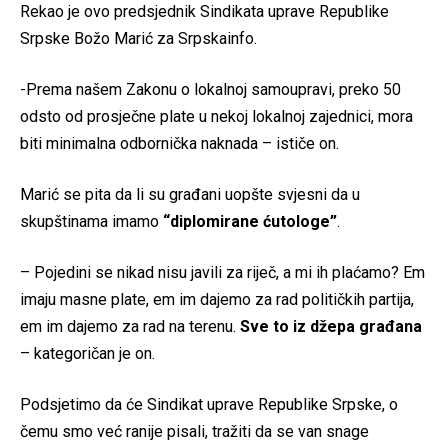
Rekao je ovo predsjednik Sindikata uprave Republike
Srpske Božo Marić za Srpskainfo.
-Prema našem Zakonu o lokalnoj samoupravi, preko 50
odsto od prosječne plate u nekoj lokalnoj zajednici, mora
biti minimalna odbornička naknada – ističe on.
Marić se pita da li su građani uopšte svjesni da u
skupštinama imamo
“diplomirane ćutologe”
.
– Pojedini se nikad nisu javili za riječ, a mi ih plaćamo? Em
imaju masne plate, em im dajemo za rad političkih partija,
em im dajemo za rad na terenu.
Sve to iz džepa građana
– kategoričan je on.
Podsjetimo da će Sindikat uprave Republike Srpske, o
čemu smo već ranije pisali, tražiti da se van snage