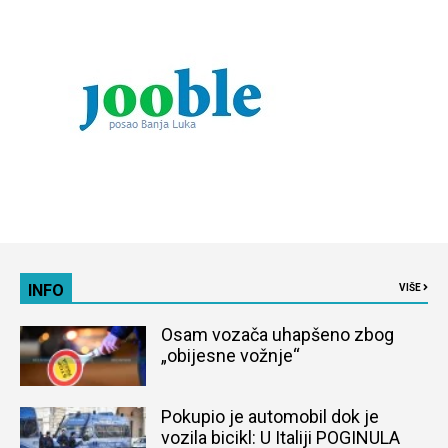
INFO
VIŠE
Osam vozača uhapšeno zbog
„obijesne vožnje“
Pokupio je automobil dok je
vozila bicikl: U Italiji POGINULA