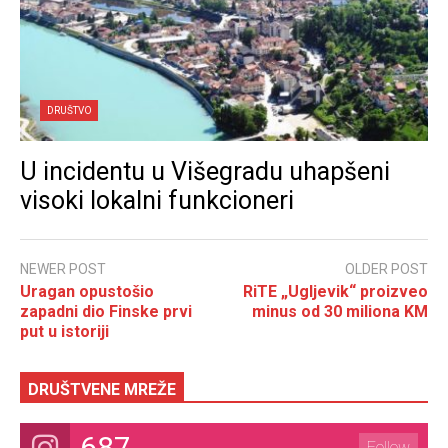
DRUŠTVO
U incidentu u Višegradu uhapšeni
visoki lokalni funkcioneri
NEWER POST
OLDER POST
Uragan opustošio
RiTE „Ugljevik“ proizveo
zapadni dio Finske prvi
minus od 30 miliona KM
put u istoriji
DRUŠTVENE MREŽE
687
Follow