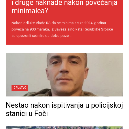
i druge naknade nakon povećanja
minimalca?
Nakon odluke Vlade RS da se minimalac za 2024. godinu
poveća na 900 maraka, iz Saveza sindikata Republike Srpske
su upozorili radnike da dobo paze ...
DRUŠTVO
Nestao nakon ispitivanja u policijskoj
stanici u Foči