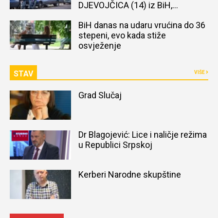
DJEVOJČICA (14) iz BiH,
naređena obdukcija tijela
BiH danas na udaru vrućina do 36
stepeni, evo kada stiže
osvježenje
STAV
VIŠE
Grad Slučaj
Dr Blagojević: Lice i naličje režima
u Republici Srpskoj
Kerberi Narodne skupštine