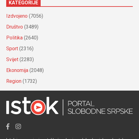
KATEGORIJE
Izdvojeno
(7056)
Društvo
(3489)
Politika
(2640)
Sport
(2316)
Svijet
(2283)
Ekonomija
(2048)
Region
(1732)