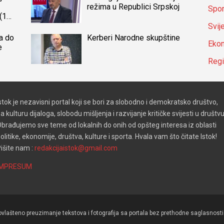
režima u Republici Srpskoj
Spor
(14)
a
Svij
a do
Kerberi Narodne skupštine
Ekon
e
Reg
stok je nezavisni portal koji se bori za slobodno i demokratsko društvo,
a kulturu dijaloga, slobodu mišljenja i razvijanje kritičke svijesti u društvu
brađujemo sve teme od lokalnih do onih od opšteg interesa iz oblasti
olitike, ekonomije, društva, kulture i sporta. Hvala vam što čitate Istok!
išite nam :
redakcijaistok@gmail.com
IMPRESUM
lašteno preuzimanje tekstova i fotografija sa portala bez prethodne saglasnosti 