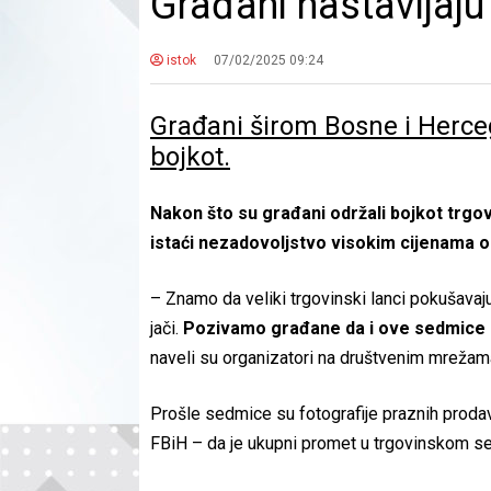
Građani nastavljaju
istok
07/02/2025 09:24
Građani širom Bosne i Herceg
bojkot.
Nakon što su građani održali bojkot trg
istaći nezadovoljstvo visokim cijenama o
– Znamo da veliki trgovinski lanci pokušavaju
jači.
Pozivamo građane da i ove sedmice 
naveli su organizatori na društvenim mrežam
Prošle sedmice su fotografije praznih proda
FBiH – da je ukupni promet u trgovinskom sek