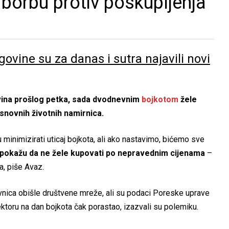
 borbu protiv poskupljenja
ovine su za danas i sutra najavili novi
ovina prošlog petka, sada dvodnevnim
bojkotom
žele
snovnih životnih namirnica.
 minimizirati uticaj bojkota, ali ako nastavimo, bićemo sve
pokažu da ne žele kupovati po nepravednim cijenama
–
a, piše Avaz.
vnica obišle društvene mreže, ali su podaci Poreske uprave
toru na dan bojkota čak porastao, izazvali su polemiku.