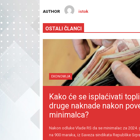
AUTHOR
istok
OSTALI ČLANCI
EKONOMIJA
Kako će se isplaćivati topli
druge naknade nakon pov
minimalca?
Nakon odluke Vlade RS da se minimalac za 2024.
na 900 maraka, iz Saveza sindikata Republike Srps