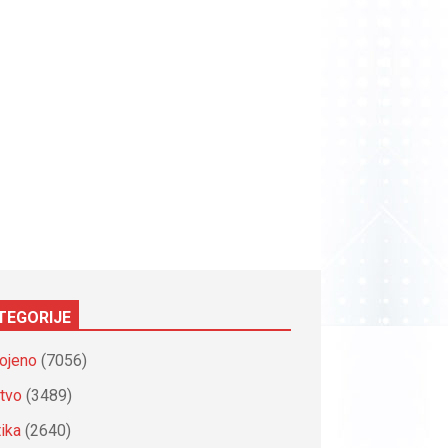
TEGORIJE
ojeno
(7056)
tvo
(3489)
tika
(2640)