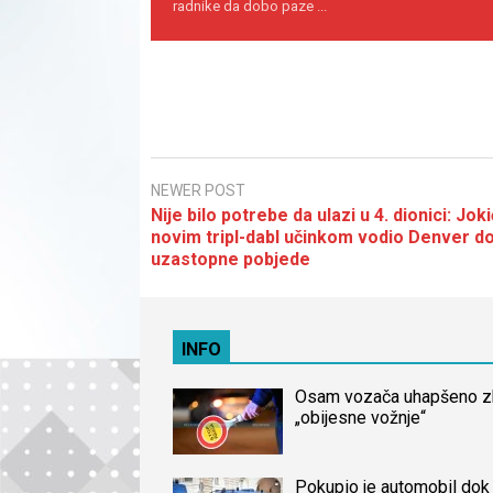
radnike da dobo paze ...
NEWER POST
Nije bilo potrebe da ulazi u 4. dionici: Joki
novim tripl-dabl učinkom vodio Denver do
uzastopne pobjede
INFO
Osam vozača uhapšeno 
„obijesne vožnje“
Pokupio je automobil dok 