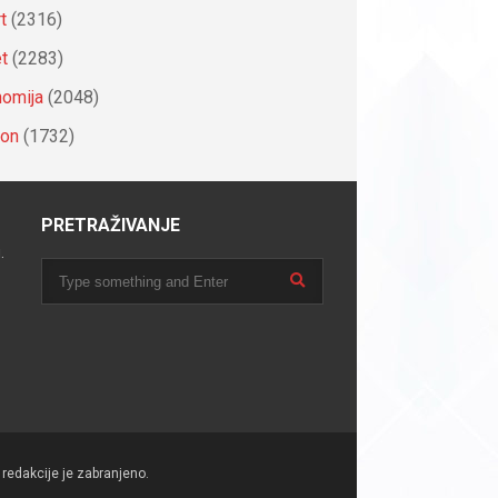
t
(2316)
et
(2283)
omija
(2048)
ion
(1732)
PRETRAŽIVANJE
.
redakcije je zabranjeno.