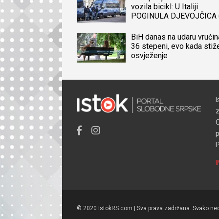
vozila bicikl: U Italiji
POGINULA DJEVOJČICA 
iz BiH, naređena obdukcij
tijela
BiH danas na udaru vrućin
36 stepeni, evo kada stiž
osvježenje
I
z
O
p
P
© 2020 IstokRS.com | Sva prava zadržana. Svako neov