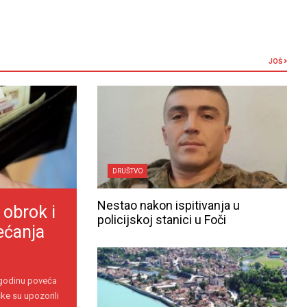
JOŠ
DRUŠTVO
Nestao nakon ispitivanja u
 obrok i
policijskoj stanici u Foči
ećanja
 godinu poveća
ke su upozorili