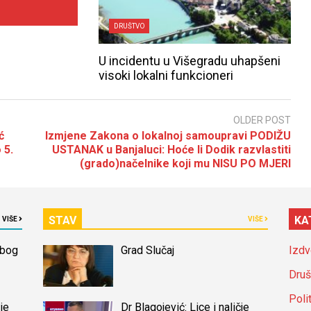
DRUŠTVO
U incidentu u Višegradu uhapšeni
visoki lokalni funkcioneri
OLDER POST
ć
Izmjene Zakona o lokalnoj samoupravi PODIŽU
 5.
USTANAK u Banjaluci: Hoće li Dodik razvlastiti
(grado)načelnike koji mu NISU PO MJERI
STAV
KA
VIŠE
VIŠE
zbog
Grad Slučaj
Izdv
Druš
Poli
je
Dr Blagojević: Lice i naličje