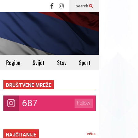
Search
Region
Svijet
Stav
Sport
DRUŠTVENE MREŽE
687
Follow
NAJČITANIJE
VIŠE